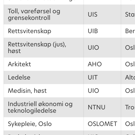
Toll, vareførsel og
UIS
St
grensekontroll
Rettsvitenskap
UIB
Be
Rettsvitenskap (jus),
UIO
Os
høst
Arkitekt
AHO
Os
Ledelse
UIT
Alt
Medisin, høst
UIO
Os
Industriell økonomi og
NTNU
Tr
teknologiledelse
Sykepleie, Oslo
OSLOMET
Os