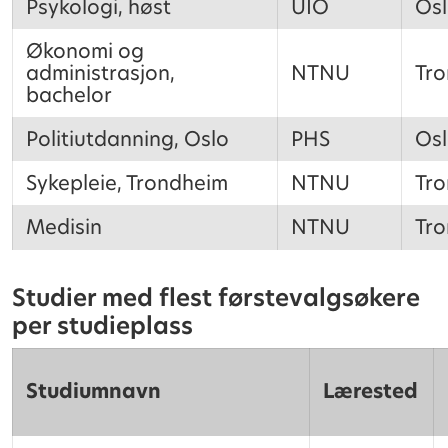
Psykologi, høst
UIO
Os
Økonomi og
administrasjon,
NTNU
Tr
bachelor
Politiutdanning, Oslo
PHS
Os
Sykepleie, Trondheim
NTNU
Tr
Medisin
NTNU
Tr
Studier med flest førstevalgsøkere
per studieplass
Studiumnavn
Lærested