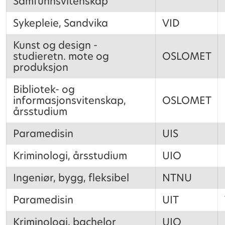
Samfunnsvitenskap
Sykepleie, Sandvika
VID
Kunst og design -
studieretn. mote og
OSLOMET
produksjon
Bibliotek- og
informasjonsvitenskap,
OSLOMET
årsstudium
Paramedisin
UIS
Kriminologi, årsstudium
UIO
Ingeniør, bygg, fleksibel
NTNU
Paramedisin
UIT
Kriminologi, bachelor
UIO