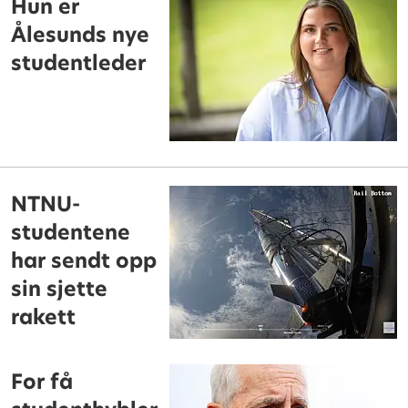
Hun er
Ålesunds nye
studentleder
NTNU-
studentene
har sendt opp
sin sjette
rakett
For få