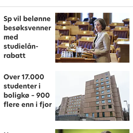
Sp vil belønne
besøksvenner
med
studielån-
rabatt
Over 17.000
studenter i
boligkø – 900
flere enn i fjor