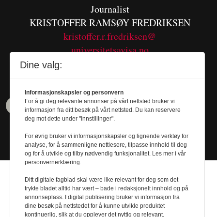
Journalist
KRISTOFFER RAMSØY FREDRIKSEN
kristoffer.r.fredriksen@
universitetsavisa.no
Tel. 480 55 655
Dine valg:
Informasjonskapsler og personvern
For å gi deg relevante annonser på vårt nettsted bruker vi
informasjon fra ditt besøk på vårt nettsted. Du kan reservere
deg mot dette under "Innstillinger".
For øvrig bruker vi informasjonskapsler og lignende verktøy for
analyse, for å sammenligne nettlesere, tilpasse innhold til deg
og for å utvikle og tilby nødvendig funksjonalitet. Les mer i vår
personvernerklæring.
Ditt digitale fagblad skal være like relevant for deg som det
trykte bladet alltid har vært – bade i redaksjonelt innhold og på
annonseplass. I digital publisering bruker vi informasjon fra
dine besøk på nettstedet for å kunne utvikle produktet
Design by
Nordström Design
- Powered by
kontinuerlig, slik at du opplever det nyttig og relevant.