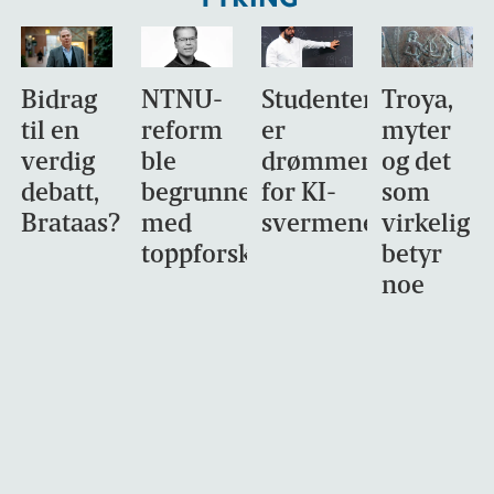
Bidrag
NTNU-
Studentene
Troya,
til en
reform
er
myter
verdig
ble
drømmemålet
og det
debatt,
begrunnet
for KI-
som
Brataas?
med
svermene
virkelig
toppforskning
betyr
noe