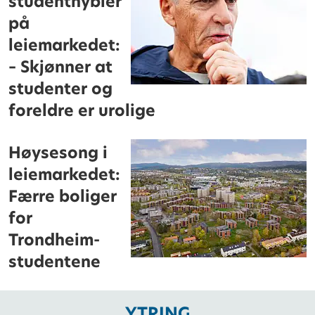
studenthybler
på
leiemarkedet:
– Skjønner at
studenter og
foreldre er urolige
Høysesong i
leiemarkedet:
Færre boliger
for
Trondheim-
studentene
YTRING