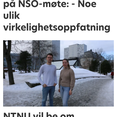
på NSO-møte: - Noe
ulik
virkelighetsoppfatning
NTNU vil be om