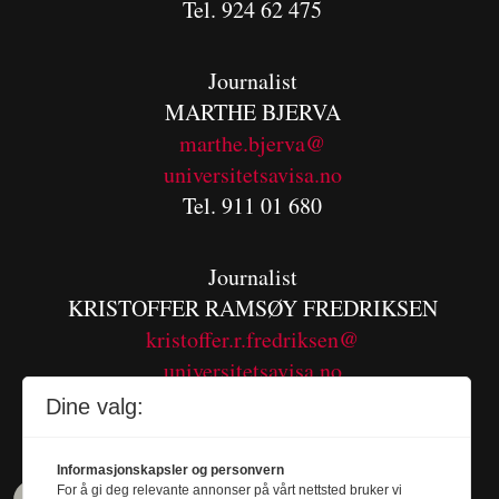
Tel. 924 62 475
Journalist
MARTHE BJERVA
m
arthe.bjerva@
universitetsavisa.no
Tel. 911 01 680
Journalist
KRISTOFFER RAMSØY FREDRIKSEN
kristoffer.r.fredriksen@
universitetsavisa.no
Tel. 480 55 655
Dine valg:
Informasjonskapsler og personvern
For å gi deg relevante annonser på vårt nettsted bruker vi