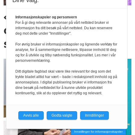
Dine valg:
«Verden var nok mer
Informasjonskapsler og personvern
For å gi deg relevante annonser på vårt nettsted bruker vi
optimistisk da vi var
informasjon fra ditt besøk på vårt nettsted. Du kan reservere
deg mot dette under "Innstillinger".
studenter»
For øvrig bruker vi informasjonskapsler og lignende verktøy for
analyse, for å sammenligne nettlesere, tilpasse innhold til deg
og for å utvikle og tilby nødvendig funksjonalitet. Les mer i vår
personvernerklæring.
Ditt digitale fagblad skal være like relevant for deg som det
trykte bladet alltid har vært – bade i redaksjonelt innhold og på
annonseplass. I digital publisering bruker vi informasjon fra
dine besøk på nettstedet for å kunne utvikle produktet
kontinuerlig, slik at du opplever det nyttig og relevant.
Avvis alle
Godta valgte
Innstillinger
Innstillinger for informasjonskapsler