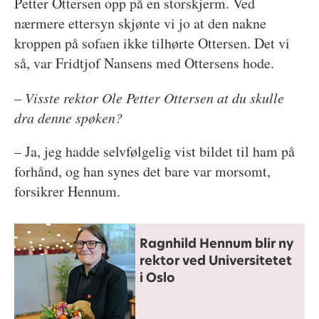
Petter Ottersen opp på en storskjerm. Ved
nærmere ettersyn skjønte vi jo at den nakne
kroppen på sofaen ikke tilhørte Ottersen. Det vi
så, var Fridtjof Nansens med Ottersens hode.
– Visste rektor Ole Petter Ottersen at du skulle
dra denne spøken?
– Ja, jeg hadde selvfølgelig vist bildet til ham på
forhånd, og han synes det bare var morsomt,
forsikrer Hennum.
Ragnhild Hennum blir ny
rektor ved Universitetet
i Oslo