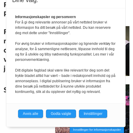
Dine valg:
Filosofiprofessoren måtte fjerne
Platon fra introkurset i filosofi
Informasjonskapsler og personvern
For å gi deg relevante annonser på vårt nettsted bruker vi
informasjon fra ditt besøk på vårt nettsted. Du kan reservere
Flere med
deg mot dette under "Innstillinger".
master synes
For øvrig bruker vi informasjonskapsler og lignende verktøy for
det er
analyse, for å sammenligne nettlesere, tilpasse innhold til deg
og for å utvikle og tilby nødvendig funksjonalitet. Les mer i vår
vanskelig å få
personvernerklæring.
jobb
Ditt digitale fagblad skal være like relevant for deg som det
trykte bladet alltid har vært – bade i redaksjonelt innhold og på
annonseplass. I digital publisering bruker vi informasjon fra
dine besøk på nettstedet for å kunne utvikle produktet
Slik blir
kontinuerlig, slik at du opplever det nyttig og relevant.
Avvis alle
Godta valgte
Innstillinger
Innstillinger for informasjonskapsler