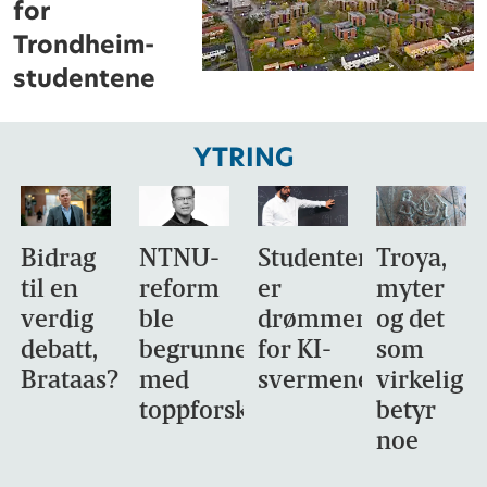
for
Trondheim-
studentene
YTRING
Bidrag
NTNU-
Studentene
Troya,
til en
reform
er
myter
verdig
ble
drømmemålet
og det
debatt,
begrunnet
for KI-
som
Brataas?
med
svermene
virkelig
toppforskning
betyr
noe