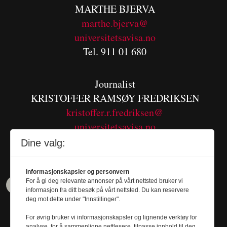
MARTHE BJERVA
m
arthe.bjerva@
universitetsavisa.no
Tel. 911 01 680
Journalist
KRISTOFFER RAMSØY FREDRIKSEN
kristoffer.r.fredriksen@
universitetsavisa.no
Tel. 480 55 655
Dine valg:
Informasjonskapsler og personvern
For å gi deg relevante annonser på vårt nettsted bruker vi
informasjon fra ditt besøk på vårt nettsted. Du kan reservere
deg mot dette under "Innstillinger".
For øvrig bruker vi informasjonskapsler og lignende verktøy for
analyse, for å sammenligne nettlesere, tilpasse innhold til deg