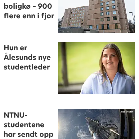
boligkø – 900
flere enn i fjor
Hun er
Ålesunds nye
studentleder
NTNU-
studentene
har sendt opp