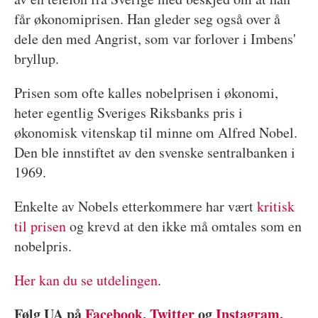
får økonomiprisen. Han gleder seg også over å
dele den med Angrist, som var forlover i Imbens'
bryllup.
Prisen som ofte kalles nobelprisen i økonomi,
heter egentlig Sveriges Riksbanks pris i
økonomisk vitenskap til minne om Alfred Nobel.
Den ble innstiftet av den svenske sentralbanken i
1969.
Enkelte av Nobels etterkommere har vært
kritisk
til prisen
og krevd at den ikke må omtales som en
nobelpris.
Her kan du se utdelingen
.
Følg UA på
Facebook
,
Twitter
og
Instagram
.