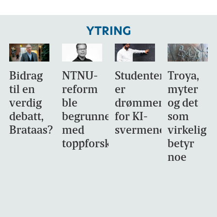
YTRING
Bidrag
NTNU-
Studentene
Troya,
til en
reform
er
myter
verdig
ble
drømmemålet
og det
debatt,
begrunnet
for KI-
som
Brataas?
med
svermene
virkelig
toppforskning
betyr
noe