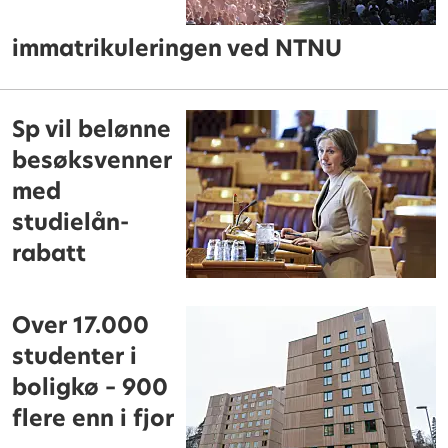
immatrikuleringen ved NTNU
Sp vil belønne
besøksvenner
med
studielån-
rabatt
Over 17.000
studenter i
boligkø – 900
flere enn i fjor