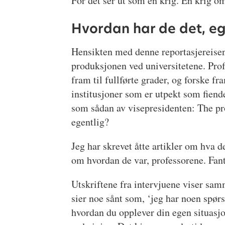
For det ser ut som en krig. En krig om 
Hvordan har de det, eg
Hensikten med denne reportasjereisen 
produksjonen ved universitetene. Prof
fram til fullførte grader, og forske 
institusjoner som er utpekt som fiende
som sådan av visepresidenten: The pr
egentlig?
Jeg har skrevet åtte artikler om hva d
om hvordan de var, professorene. Fant
Utskriftene fra intervjuene viser sam
sier noe sånt som, ‘jeg har noen spø
hvordan du opplever din egen situasjo