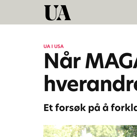
UA I USA
Når MAGA
hverandre
Et forsøk på å forkla