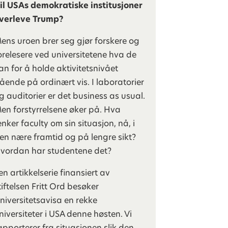
il USAs demokratiske institusjoner
verleve Trump?
ens uroen brer seg gjør forskere og
orelesere ved universitetene hva de
an for å holde aktivitetsnivået
ående på ordinært vis. I laboratorier
g auditorier er det business as usual.
en forstyrrelsene øker på. Hva
enker faculty om sin situasjon, nå, i
en nære framtid og på lengre sikt?
vordan har studentene det?
 en artikkelserie finansiert av
tiftelsen Fritt Ord besøker
niversitetsavisa en rekke
niversiteter i USA denne høsten. Vi
apporterer fra situasjonen slik den