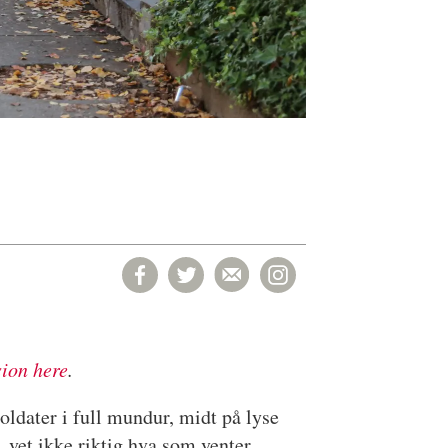
sion here
.
oldater i full mundur, midt på lyse
 vet ikke riktig hva som venter.