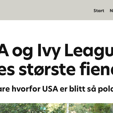
Start
N
 og Ivy Leagu
s største fien
re hvorfor USA er blitt så pola