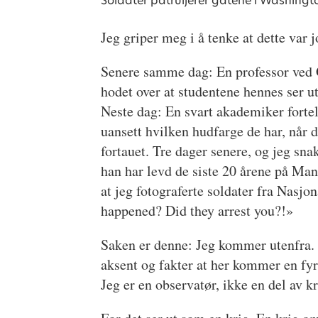
Soldater patruljerer gatene i Washingt
Jeg griper meg i å tenke at dette var jo
Senere samme dag: En professor ved 
hodet over at studentene hennes ser ut 
Neste dag: En svart akademiker fortell
uansett hvilken hudfarge de har, når 
fortauet. Tre dager senere, og jeg s
han har levd de siste 20 årene på Man
at jeg fotograferte soldater fra Nasj
happened? Did they arrest you?!»
Saken er denne: Jeg kommer utenfra. 
aksent og fakter at her kommer en fyr 
Jeg er en observatør, ikke en del av kr