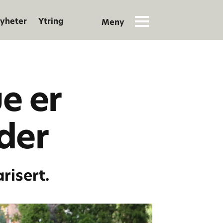
yheter
Ytring
e er
der
risert.