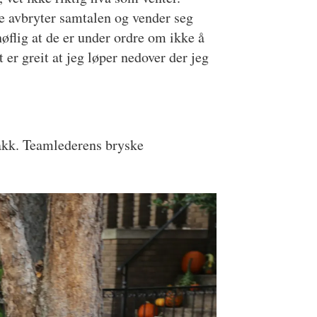
De avbryter samtalen og vender seg
flig at de er under ordre om ikke å
 er greit at jeg løper nedover der jeg
takk. Teamlederens bryske