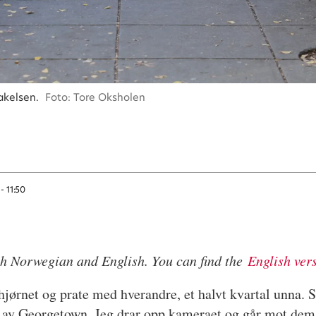
akelsen.
Foto: Tore Oksholen
 - 11:50
oth Norwegian and English. You can find the
English ver
hjørnet og prate med hverandre, et halvt kvartal unna. S
en av Georgetown. Jeg drar opp kameraet og går mot dem,