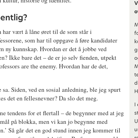
kultur, historie og identitet.
V
o
entlig?
M
har vært å låne øret til de som står i
f
essorene, som har til oppgave å føre kandidater
k
fram ny kunnskap. Hvordan er det å jobbe ved
g
n? Ikke bare det – de er jo selv fienden, utpekt
o
ofessors are the enemy. Hvordan har de det,
M
t
d
e sa. Siden, ved en sosial anledning, ble jeg spurt
H
es det en fellesnevner? Da slo det meg.
I
me tendens for et flertall – de begynner med at jeg
s
rsmål på blokka, men vi kan jo begynne med
U
u
n.’ Så går det en god stund innen jeg kommer til
r