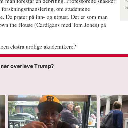
m man forestår en debrifing. Professorene snakker
e
l forskningsfinansiering, om studentene
te. De prater på inn- og utpust. Det er som man
Down the House (Cardigans med Tom Jones) på
 noen ekstra urolige akademikere?
joner overleve Trump?