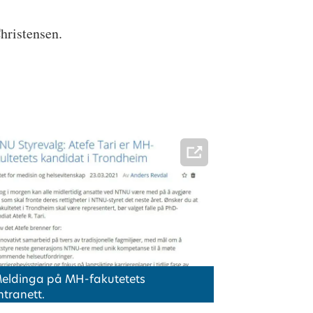
Christensen.
eldinga på MH-fakutetets
intranett.