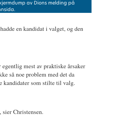
kjermdump av Dions melding på
nnsida.
å hadde en kandidat i valget, og den
r egentlig mest av praktiske årsaker
g ikke så noe problem med det da
 kandidater som stilte til valg.
, sier Christensen.