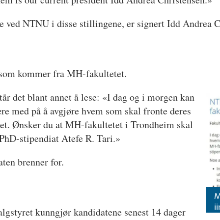
te ved NTNU i disse stillingene, er signert Idd Andrea 
i, som kommer fra MH-fakultetet.
står det blant annet å lese: «I dag og i morgen kan
re med på å avgjøre hvem som skal fronte deres
̊ret. Ønsker du at MH-fakultetet i Trondheim skal
̊ PhD-stipendiat Atefe R. Tari.»
aten brenner for.
M
i
Valgstyret kunngjør kandidatene senest 14 dager