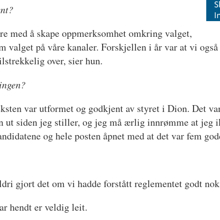
S
vnt?
I
være med å skape oppmerksomhet omkring valget,
om valget på våre kanaler. Forskjellen i år var at vi ogs
ilstrekkelig over, sier hun.
dingen?
eksten var utformet og godkjent av styret i Dion. Det va
en ut siden jeg stiller, og jeg må ærlig innrømme at je
andidatene og hele posten åpnet med at det var fem gode
aldri gjort det om vi hadde forstått reglementet godt nok
r hendt er veldig leit.