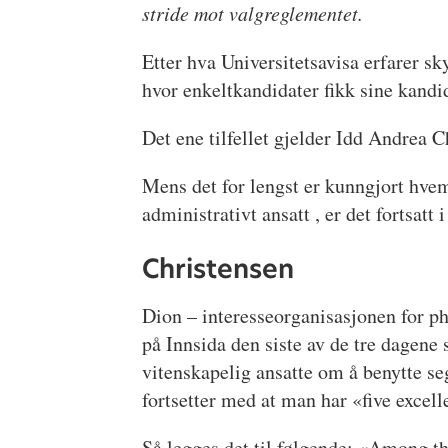
stride mot valgreglementet.
Etter hva Universitetsavisa erfarer sk
hvor enkeltkandidater fikk sine kandid
Det ene tilfellet gjelder Idd Andrea C
Mens det for lengst er kunngjort hvem
administrativt ansatt , er det fortsatt
Christensen
Dion – interesseorganisasjonen for p
på Innsida den siste av de tre dagene
vitenskapelig ansatte om å benytte s
fortsetter med at man har «five excel
Så legges det til følgende: «Among t