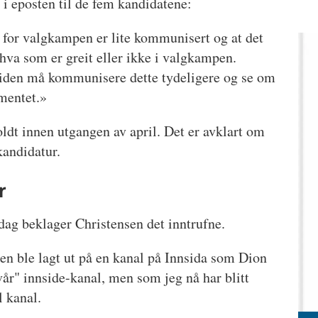
 i eposten til de fem kandidatene:
e for valgkampen er lite kommunisert og at det
 hva som er greit eller ikke i valgkampen.
mtiden må kommunisere dette tydeligere og se om
ementet.»
oldt innen utgangen av april. Det er avklart om
 kandidatur.
r
dag beklager Christensen det inntrufne.
gen ble lagt ut på en kanal på Innsida som Dion
vår" innside-kanal, men som jeg nå har blitt
l kanal.