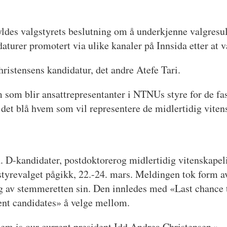
yldes valgstyrets beslutning om å underkjenne valgresulta
aturer promotert via ulike kanaler på Innsida etter at v
hristensens kandidatur, det andre Atefe Tari.
 som blir ansattrepresentanter i NTNUs styre for de fa
 i det blå hvem som vil representere de midlertidig viten
h. D-kandidater, postdoktorerog midlertidig vitenskape
 styrevalget pågikk, 22.-24. mars. Meldingen tok form av
eg av stemmeretten sin. Den innledes med «Last chance t
lent candidates» å velge mellom.
hem is our current president Idd Andrea Christensen.»