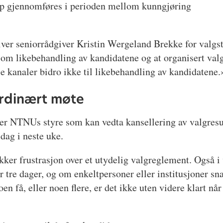
amp gjennomføres i perioden mellom kunngjøring
iver seniorrådgiver Kristin Wergeland Brekke for valgsty
om likebehandling av kandidatene og at organisert valg
 kanaler bidro ikke til likebehandling av kandidatene.
aordinært møte
e er NTNUs styre som kan vedta kansellering av valgresul
sdag i neste uke.
ker frustrasjon over et utydelig valgreglement. Også i 
r tre dager, og om enkeltpersoner eller institusjoner sn
oen få, eller noen flere, er det ikke uten videre klart n