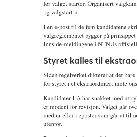
før valget starter. Organisert valgk
og valgstart.»
I en e-post til de fem kandidatene skr
valgreglementet bygger på prinsippet 
Innside-meldingene i NTNUs offisielle
Styret kalles til ekstr
Siden regelverket dikterer at det bar
for styret i et ekstraordinært møte on
Kandidater UA har snakket med uttryk
er modent for revisjon. Valget går ove
medier eller i eposter som går ut til n
utenfor.