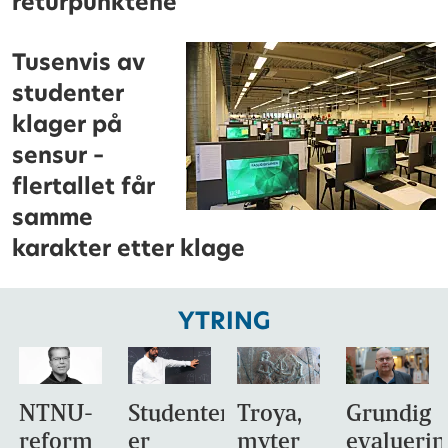
returpunktene
Tusenvis av
studenter
klager på
sensur –
flertallet får
samme
karakter etter klage
YTRING
NTNU-
Studentene
Troya,
Grundig
reform
er
myter
evaluerin