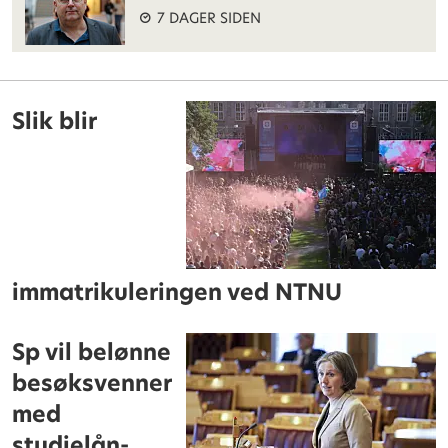
7 DAGER SIDEN
Slik blir
immatrikuleringen ved NTNU
Sp vil belønne
besøksvenner
med
studielån-