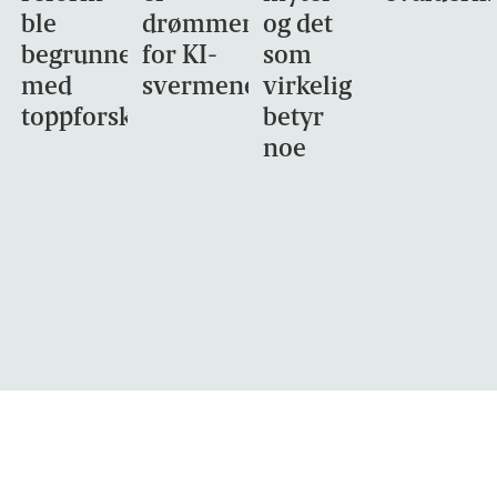
ble
drømmemålet
og det
begrunnet
for KI-
som
med
svermene
virkelig
toppforskning
betyr
noe