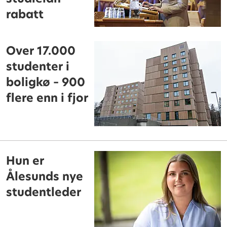
rabatt
Over 17.000
studenter i
boligkø – 900
flere enn i fjor
Hun er
Ålesunds nye
studentleder