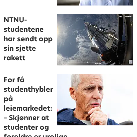
NTNU-
studentene
har sendt opp
sin sjette
rakett
For få
studenthybler
på
leiemarkedet:
– Skjønner at
studenter og
foreldre er urolige