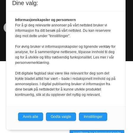
Tel. 480 55 655
Dine valg:
Informasjonskapsler og personvern
For å gi deg relevante annonser på vårt nettsted bruker vi
informasjon fra ditt besøk på vårt nettsted. Du kan reservere
deg mot dette under "Innstillinger".
For øvrig bruker vi informasjonskapsler og lignende verktøy for
analyse, for å sammenligne nettlesere, tilpasse innhold til deg
og for å utvikle og tilby nødvendig funksjonalitet. Les mer i vår
personvernerklæring.
Ditt digitale fagblad skal være like relevant for deg som det
trykte bladet alltid har vært – bade i redaksjonelt innhold og på
annonseplass. I digital publisering bruker vi informasjon fra
Design by
Nordström Design
- Powered by
dine besøk på nettstedet for å kunne utvikle produktet
kontinuerlig, slik at du opplever det nyttig og relevant.
Labrador CMS
Avvis alle
Godta valgte
Innstillinger
Innstillinger for informasjonskapsler