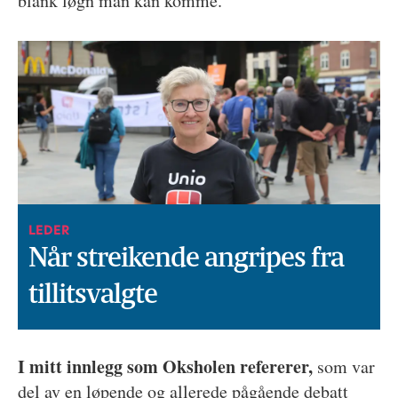
blank løgn man kan komme.
LEDER
Når streikende angripes fra
tillitsvalgte
I mitt innlegg som Oksholen refererer,
som var
del av en løpende og allerede pågående debatt