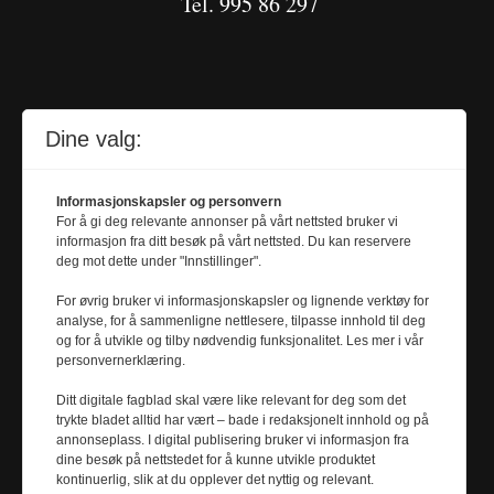
Tel. 995 86 297
Dine valg:
Journalist
SYNNE MÆLE
Informasjonskapsler og personvern
For å gi deg relevante annonser på vårt nettsted bruker vi
synne.male@
informasjon fra ditt besøk på vårt nettsted. Du kan reservere
universitetsavisa.no
deg mot dette under "Innstillinger".
Tel. 924 62 475
For øvrig bruker vi informasjonskapsler og lignende verktøy for
analyse, for å sammenligne nettlesere, tilpasse innhold til deg
og for å utvikle og tilby nødvendig funksjonalitet. Les mer i vår
personvernerklæring.
Journalist
MARTHE BJERVA
Ditt digitale fagblad skal være like relevant for deg som det
trykte bladet alltid har vært – bade i redaksjonelt innhold og på
m
arthe.bjerva@
annonseplass. I digital publisering bruker vi informasjon fra
universitetsavisa.no
dine besøk på nettstedet for å kunne utvikle produktet
kontinuerlig, slik at du opplever det nyttig og relevant.
Tel. 911 01 680