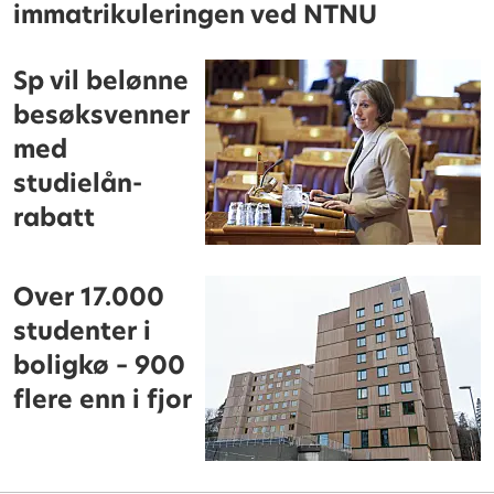
immatrikuleringen ved NTNU
Sp vil belønne
besøksvenner
med
studielån-
rabatt
Over 17.000
studenter i
boligkø – 900
flere enn i fjor