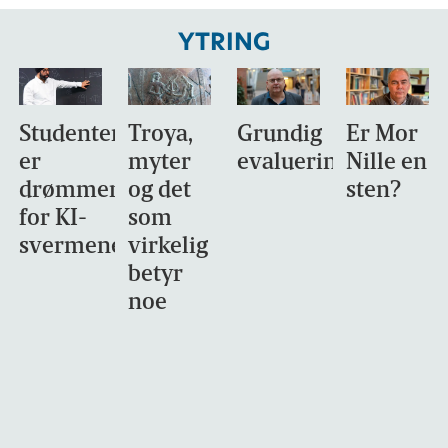
YTRING
Studentene
Troya,
Grundig
Er Mor
er
myter
evaluering?
Nille en
drømmemålet
og det
sten?
et
for KI-
som
svermene
virkelig
skning
betyr
noe