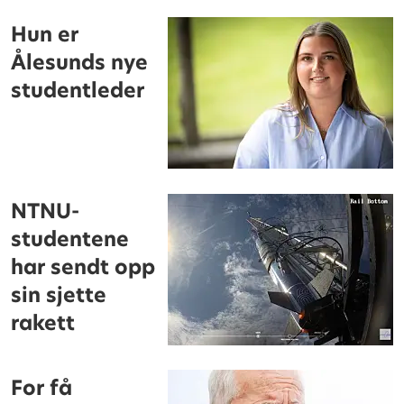
Hun er
Ålesunds nye
studentleder
NTNU-
studentene
har sendt opp
sin sjette
rakett
For få