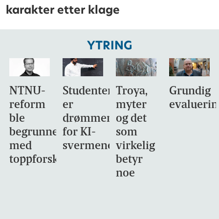
karakter etter klage
YTRING
NTNU-
Studentene
Troya,
Grundig
reform
er
myter
evaluerin
ble
drømmemålet
og det
begrunnet
for KI-
som
med
svermene
virkelig
toppforskning
betyr
noe