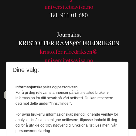
universitetsavisa.no
Tel. 911 01 680
Journalist
KRISTOFFER RAMSØY FREDRIKSEN
kristoffer.r.fredriksen@
universitetsavisa.no
Tel. 480 55 655
Dine valg:
Informasjonskapsler og personvern
For å gi deg relevante annonser på vårt nettsted bruker vi
informasjon fra ditt besøk på vårt nettsted. Du kan reservere
deg mot dette under "Innstillinger".
For øvrig bruker vi informasjonskapsler og lignende verktøy for
analyse, for å sammenligne nettlesere, tilpasse innhold til deg
og for å utvikle og tilby nødvendig funksjonalitet. Les mer i vår
personvernerklæring.