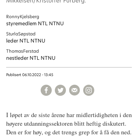
Mikkelsen/Kristoffer Furberg.
Ronny
Kjelsberg
styremedlem NTL NTNU
Sturla
Søpstad
leder NTL NTNU
Thomas
Ferstad
nestleder NTL NTNU
Publisert
06.10.2022 - 13:45
I løpet av de siste årene har midlertidigheten i den
høyere utdanningssektoren blitt heftig diskutert.
Den er for høy, og det trengs grep for å få den ned.