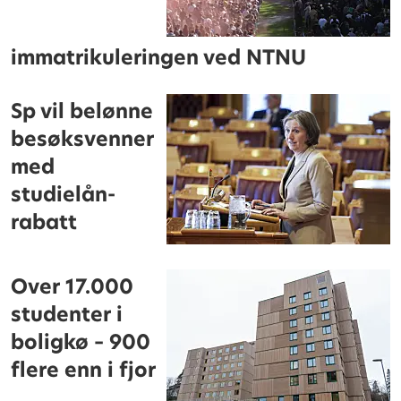
immatrikuleringen ved NTNU
Sp vil belønne
besøksvenner
med
studielån-
rabatt
Over 17.000
studenter i
boligkø – 900
flere enn i fjor