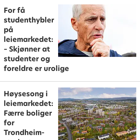
For få
studenthybler
på
leiemarkedet:
– Skjønner at
studenter og
foreldre er urolige
Høysesong i
leiemarkedet:
Færre boliger
for
Trondheim-