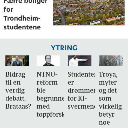
Færre boliger
for
Trondheim-
studentene
YTRING
Bidrag
NTNU-
Studentene
Troya,
til en
reform
er
myter
verdig
ble
drømmemålet
og det
debatt,
begrunnet
for KI-
som
Brataas?
med
svermene
virkelig
toppforskning
betyr
noe