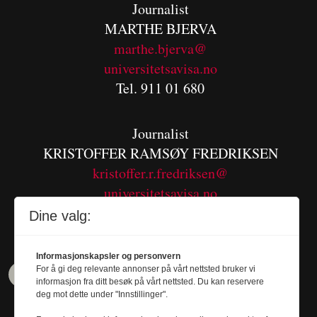
Journalist
MARTHE BJERVA
m
arthe.bjerva@
universitetsavisa.no
Tel. 911 01 680
Journalist
KRISTOFFER RAMSØY FREDRIKSEN
kristoffer.r.fredriksen@
universitetsavisa.no
Tel. 480 55 655
Dine valg:
Informasjonskapsler og personvern
For å gi deg relevante annonser på vårt nettsted bruker vi
informasjon fra ditt besøk på vårt nettsted. Du kan reservere
deg mot dette under "Innstillinger".