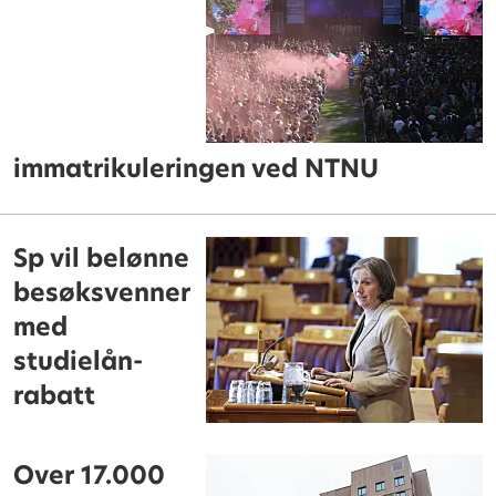
immatrikuleringen ved NTNU
Sp vil belønne
besøksvenner
med
studielån-
rabatt
Over 17.000