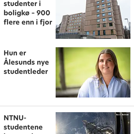
studenter i
boligkø – 900
flere enn i fjor
Hun er
Ålesunds nye
studentleder
NTNU-
studentene