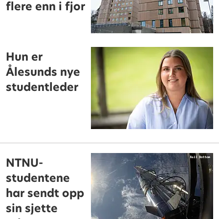
flere enn i fjor
Hun er
Ålesunds nye
studentleder
NTNU-
studentene
har sendt opp
sin sjette