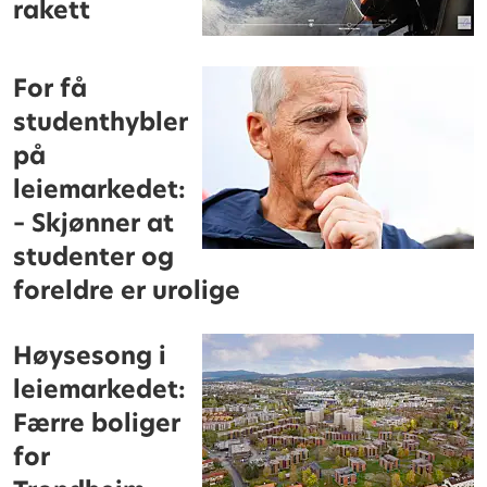
rakett
For få
studenthybler
på
leiemarkedet:
– Skjønner at
studenter og
foreldre er urolige
Høysesong i
leiemarkedet:
Færre boliger
for