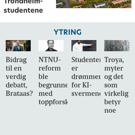
Trondheim-
studentene
YTRING
Bidrag
NTNU-
Studentene
Troya,
til en
reform
er
myter
verdig
ble
drømmemålet
og det
debatt,
begrunnet
for KI-
som
Brataas?
med
svermene
virkelig
toppforskning
betyr
noe