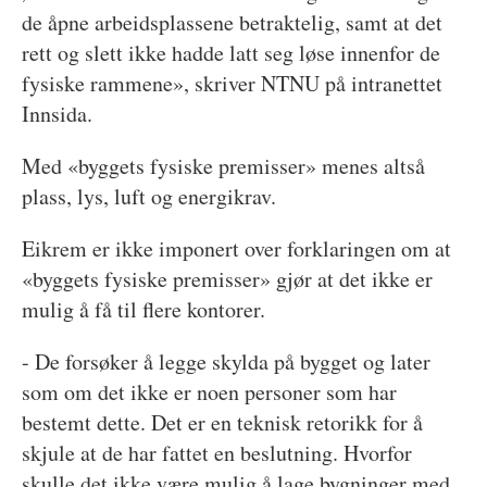
de åpne arbeidsplassene betraktelig, samt at det
rett og slett ikke hadde latt seg løse innenfor de
fysiske rammene», skriver NTNU på intranettet
Innsida.
Med «byggets fysiske premisser» menes altså
plass, lys, luft og energikrav.
Eikrem er ikke imponert over forklaringen om at
«byggets fysiske premisser» gjør at det ikke er
mulig å få til flere kontorer.
- De forsøker å legge skylda på bygget og later
som om det ikke er noen personer som har
bestemt dette. Det er en teknisk retorikk for å
skjule at de har fattet en beslutning. Hvorfor
skulle det ikke være mulig å lage bygninger med