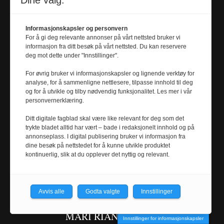
Dine valg:
Ansvarlig redaktør
TORE OKSHOLEN
Informasjonskapsler og personvern
tore.oksholen@
For å gi deg relevante annonser på vårt nettsted bruker vi
informasjon fra ditt besøk på vårt nettsted. Du kan reservere
universitetsavisa.no
deg mot dette under "Innstillinger".
Tel. 918 97 876
For øvrig bruker vi informasjonskapsler og lignende verktøy for
analyse, for å sammenligne nettlesere, tilpasse innhold til deg
og for å utvikle og tilby nødvendig funksjonalitet. Les mer i vår
Redaksjonssjef
personvernerklæring.
BENEDIKT
ERIKSTAD
Ditt digitale fagblad skal være like relevant for deg som det
JAVOROVIC
trykte bladet alltid har vært – bade i redaksjonelt innhold og på
annonseplass. I digital publisering bruker vi informasjon fra
benedikt.e.javorovic@
dine besøk på nettstedet for å kunne utvikle produktet
universitetsavisa.no
kontinuerlig, slik at du opplever det nyttig og relevant.
Tel. 472 38 560
Avvis alle
Godta valgte
Innstillinger
Journalist
MARI RIAN HANGER
Innstillinger for informasjonskapsler