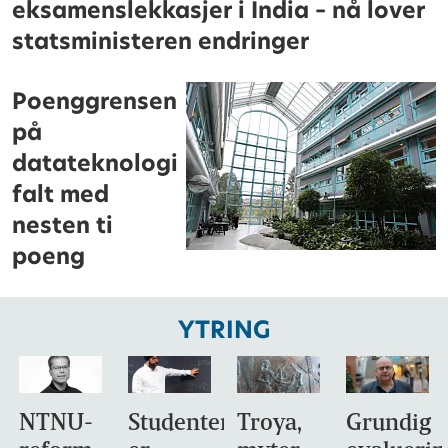
eksamenslekkasjer i India – nå lover
statsministeren endringer
Poenggrensen
på
datateknologi
falt med
nesten ti
poeng
YTRING
NTNU-
Studentene
Troya,
Grundig