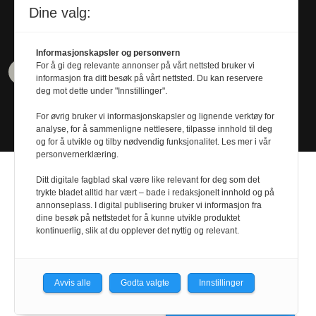
Tel. 480 55 655
Dine valg:
Informasjonskapsler og personvern
For å gi deg relevante annonser på vårt nettsted bruker vi
informasjon fra ditt besøk på vårt nettsted. Du kan reservere
deg mot dette under "Innstillinger".
For øvrig bruker vi informasjonskapsler og lignende verktøy for
analyse, for å sammenligne nettlesere, tilpasse innhold til deg
og for å utvikle og tilby nødvendig funksjonalitet. Les mer i vår
personvernerklæring.
Ditt digitale fagblad skal være like relevant for deg som det
trykte bladet alltid har vært – bade i redaksjonelt innhold og på
annonseplass. I digital publisering bruker vi informasjon fra
dine besøk på nettstedet for å kunne utvikle produktet
Design by
Nordström Design
- Powered by
kontinuerlig, slik at du opplever det nyttig og relevant.
Labrador CMS
Avvis alle
Godta valgte
Innstillinger