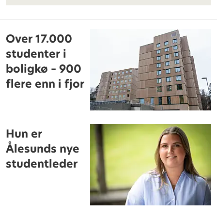
Over 17.000
studenter i
boligkø – 900
flere enn i fjor
Hun er
Ålesunds nye
studentleder