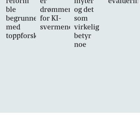
reform
er
myter
evaluerin
ble
drømmemålet
og det
begrunnet
for KI-
som
med
svermene
virkelig
toppforskning
betyr
noe