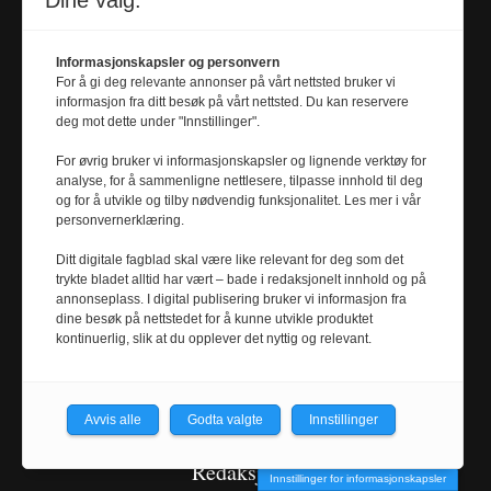
Dine valg:
Informasjonskapsler og personvern
For å gi deg relevante annonser på vårt nettsted bruker vi
Om oss
informasjon fra ditt besøk på vårt nettsted. Du kan reservere
deg mot dette under "Innstillinger".
Universitetsavisa utgis av NTNU og redigeres
For øvrig bruker vi informasjonskapsler og lignende verktøy for
analyse, for å sammenligne nettlesere, tilpasse innhold til deg
etter Redaktørplakaten og pressens Vær
og for å utvikle og tilby nødvendig funksjonalitet. Les mer i vår
Varsom-plakat. Avisen er medlem av Den
personvernerklæring.
norske fagpresses forening. Dette er avisas
Ditt digitale fagblad skal være like relevant for deg som det
retningslinjer og redaksjon. Alt innhold er
trykte bladet alltid har vært – bade i redaksjonelt innhold og på
annonseplass. I digital publisering bruker vi informasjon fra
opphavsrettslig beskyttet © Universitetsavisa.
dine besøk på nettstedet for å kunne utvikle produktet
kontinuerlig, slik at du opplever det nyttig og relevant.
Kontakt oss
Avvis alle
Godta valgte
Innstillinger
Redaksjonen
Innstillinger for informasjonskapsler