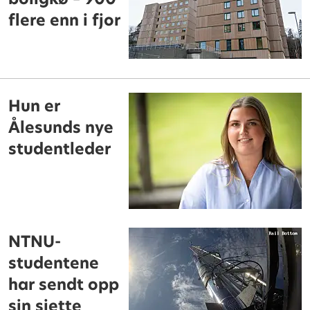
flere enn i fjor
Hun er
Ålesunds nye
studentleder
NTNU-
studentene
har sendt opp
sin sjette