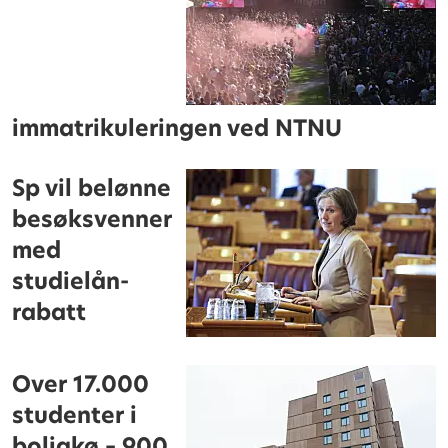
immatrikuleringen ved NTNU
Sp vil belønne
besøksvenner
med
studielån-
rabatt
Over 17.000
studenter i
boligkø – 900