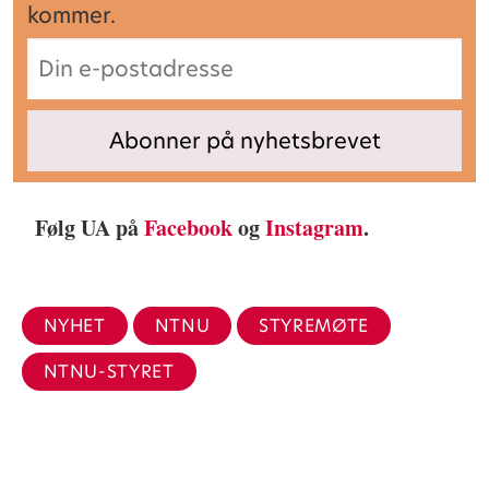
kommer.
Følg UA på
Facebook
og
Instagram
.
NYHET
NTNU
STYREMØTE
NTNU-STYRET