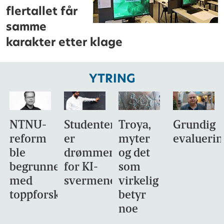
flertallet får
samme
karakter etter klage
YTRING
NTNU-
Studentene
Troya,
Grundig
reform
er
myter
evaluerin
ble
drømmemålet
og det
begrunnet
for KI-
som
med
svermene
virkelig
toppforskning
betyr
noe