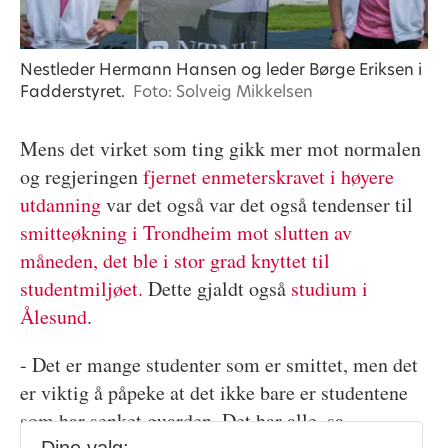
Nestleder Hermann Hansen og leder Børge Eriksen i
Fadderstyret.
Foto: Solveig Mikkelsen
Mens det virket som ting gikk mer mot normalen
og regjeringen
fjernet enmeterskravet i høyere
utdanning
var det også var det også tendenser til
smitteøkning i Trondheim mot slutten av
måneden, det ble i stor grad knyttet til
studentmiljøet.
Dette gjaldt også
studium i
Ålesund
.
- Det er mange studenter som er smittet, men det
er viktig å påpeke at det ikke bare er studentene
som har senket guarden. Det har alle, sa