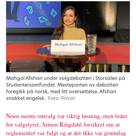
Mahgol Afshari under valgdebatten i Storsalen på
Studentersamfundet. Mesteparten av debatten
foregikk på norsk, med litt oversettelse. Afshari
snakket engelsk.
Foto: Privat
Noen mente omvalg var riktig løsning, men leder
for valgstyret, Simen Ringdahl forsikret om at
reglementet var fulgt og at det ikke var grunnlag