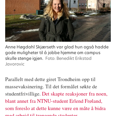
Anne Høgdahl Skjærseth var glad hun også hadde
gode muligheter til å jobbe hjemme om campus
skulle stenge igjen.
Foto: Benedikt Erikstad
Javorovic
Parallelt med dette giret Trondheim opp til
massevaksinering. Til det formålet søkte de
studentfrivillige.
Det skapte reaksjoner fra noen,
blant annet fra NTNU-student Erlend Frøland,
som foreslo at dette kunne være en måte å bidra
med arbeid til trengende studenter.