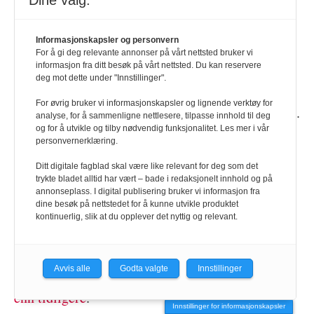
kommunedirektør Morten Wolden.
Dine valg:
Rektor Anne Borg ba studentene om å avlyse
Informasjonskapsler og personvern
sosiale aktiviteter
. Flere studenter hadde sett seg
For å gi deg relevante annonser på vårt nettsted bruker vi
informasjon fra ditt besøk på vårt nettsted. Du kan reservere
lei på at studentene hele tiden ble
utpekt som
deg mot dette under "Innstillinger".
syndebukk etter det ble sagt at studentene var
For øvrig bruker vi informasjonskapsler og lignende verktøy for
trege med å melde seg opp til dose to av vaksinen
.
analyse, for å sammenligne nettlesere, tilpasse innhold til deg
og for å utvikle og tilby nødvendig funksjonalitet. Les mer i vår
personvernerklæring.
- Vi er flere som forsøker å bestille time, men
som ikke får det til på grunn av begrensningen på
Ditt digitale fagblad skal være like relevant for deg som det
trykte bladet alltid har vært – bade i redaksjonelt innhold og på
tidsintervallet mellom dosene, sa NTNU-student
annonseplass. I digital publisering bruker vi informasjon fra
Sofie Rundmo Bratteng.
dine besøk på nettstedet for å kunne utvikle produktet
kontinuerlig, slik at du opplever det nyttig og relevant.
Syndebukk-anklager til tross. Studenttingsleder
Andreas Knudsen Sund,
mente det var mindre
Avvis alle
Godta valgte
Innstillinger
konflikt mellom trondheimsbeboere og studenter
enn tidligere
.
Innstillinger for informasjonskapsler