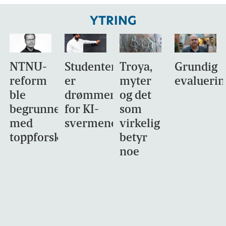
YTRING
NTNU-
Studentene
Troya,
Grundig
reform
er
myter
evaluerin
ble
drømmemålet
og det
begrunnet
for KI-
som
med
svermene
virkelig
toppforskning
betyr
noe