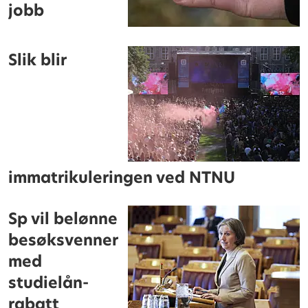
jobb
Slik blir
immatrikuleringen ved NTNU
Sp vil belønne
besøksvenner
med
studielån-
rabatt