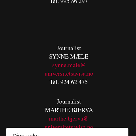
Tel. 995 86 297
Journalist
SYNNE MÆLE
synne.male@
universitetsavisa.no
Tel. 924 62 475
Journalist
MARTHE BJERVA
m
arthe.bjerva@
universitetsavisa.no
Tel. 911 01 680