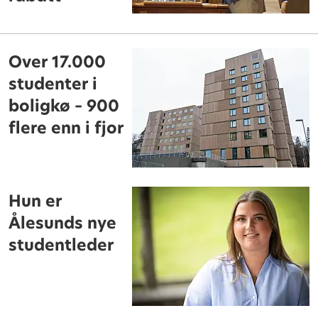
Over 17.000
studenter i
boligkø – 900
flere enn i fjor
Hun er
Ålesunds nye
studentleder