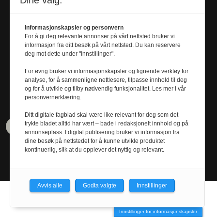
Dine valg:
Journalist
Informasjonskapsler og personvern
For å gi deg relevante annonser på vårt nettsted bruker vi
KRISTOFFER RAMSØY FREDRIKSEN
informasjon fra ditt besøk på vårt nettsted. Du kan reservere
kristoffer.r.fredriksen@
deg mot dette under "Innstillinger".
universitetsavisa.no
For øvrig bruker vi informasjonskapsler og lignende verktøy for
analyse, for å sammenligne nettlesere, tilpasse innhold til deg
Tel. 480 55 655
og for å utvikle og tilby nødvendig funksjonalitet. Les mer i vår
personvernerklæring.
Ditt digitale fagblad skal være like relevant for deg som det
trykte bladet alltid har vært – bade i redaksjonelt innhold og på
annonseplass. I digital publisering bruker vi informasjon fra
dine besøk på nettstedet for å kunne utvikle produktet
kontinuerlig, slik at du opplever det nyttig og relevant.
Avvis alle
Godta valgte
Innstillinger
Innstillinger for informasjonskapsler