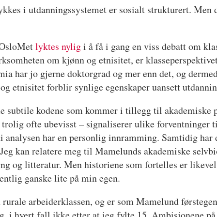
 lykkes i utdanningssystemet er sosialt strukturert. Men
 OsloMet
lyktes nylig
i å få i gang en viss debatt om kl
erksomheten om kjønn og etnisitet, er klasseperspektivet
a har jo gjerne doktorgrad og mer enn det, og dermed e
og etnisitet forblir synlige egenskaper uansett utdannin
e subtile kodene som kommer i tillegg til akademiske p
trolig ofte ubevisst – signaliserer ulike forventninger t
di analysen har en personlig innramming. Samtidig har d
r. Jeg kan relatere meg til Mamelunds akademiske selvbio
ing og litteratur. Men historiene som fortelles er likev
gentlig ganske lite på min egen.
 rurale arbeiderklassen, og er som Mamelund førstegene
g, i hvert fall ikke etter at jeg fylte 15. Ambisjonene på