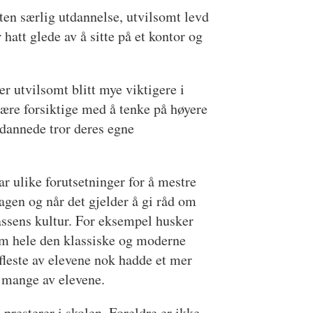
ten særlig utdannelse, utvilsomt levd
 hatt glede av å sitte på et kontor og
er utvilsomt blitt mye viktigere i
 være forsiktige med å tenke på høyere
tdannede tror deres egne
ar ulike forutsetninger for å mestre
dagen og når det gjelder å gi råd om
lassens kultur. For eksempel husker
nom hele den klassiske og moderne
leste av elevene nok hadde et mer
k mange av elevene.
 presterer i skolen. Foreldre er ikke