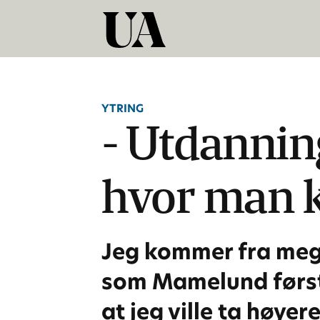
YTRING
- Utdannin
hvor man k
Jeg kommer fra mege
som Mamelund første
at jeg ville ta høyer