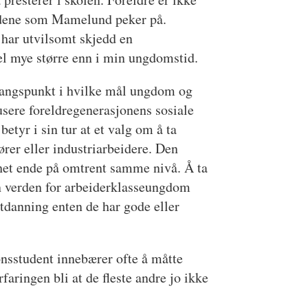
kodene som Mamelund peker på.
 har utvilsomt skjedd en
el mye større enn i min ungdomstid.
utgangspunkt i hvilke mål ungdom og
usere foreldregenerasjonens sosiale
etyr i sin tur at et valg om å ta
ører eller industriarbeidere. Den
ighet ende på omtrent samme nivå. Å ta
en verden for arbeiderklasseungdom
tdanning enten de har gode eller
nsstudent innebærer ofte å måtte
faringen bli at de fleste andre jo ikke