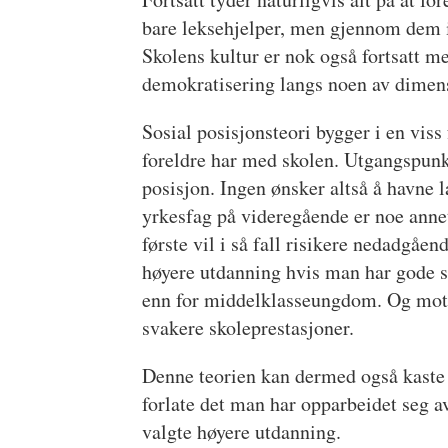
bare leksehjelper, men gjennom dem i
Skolens kultur er nok også fortsatt m
demokratisering langs noen av dimens
Sosial posisjonsteori bygger i en vis
foreldre har med skolen. Utgangspunk
posisjon. Ingen ønsker altså å havne l
yrkesfag på videregående er noe annet 
første vil i så fall risikere nedadgå
høyere utdanning hvis man har gode s
enn for middelklasseungdom. Og motsa
svakere skoleprestasjoner.
Denne teorien kan dermed også kaste 
forlate det man har opparbeidet seg av
valgte høyere utdanning.