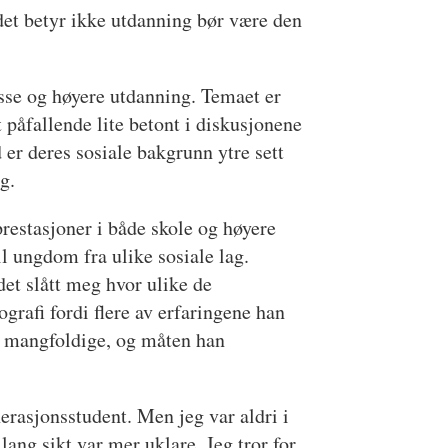
 det betyr ikke utdanning bør være den
asse og høyere utdanning. Temaet er
 påfallende lite betont i diskusjonene
r deres sosiale bakgrunn ytre sett
g.
restasjoner i både skole og høyere
il ungdom fra ulike sosiale lag.
et slått meg hvor ulike de
grafi fordi flere av erfaringene han
el mangfoldige, og måten han
rasjonsstudent. Men jeg var aldri i
 lang sikt var mer uklare. Jeg tror for