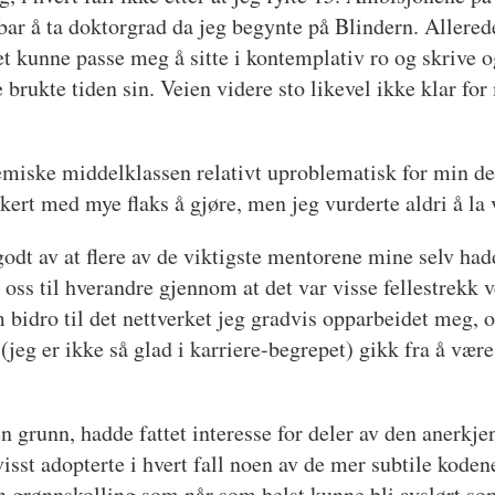
bar å ta doktorgrad da jeg begynte på Blindern. Allerede
et kunne passe meg å sitte i kontemplativ ro og skrive o
e brukte tiden sin. Veien videre sto likevel ikke klar fo
emiske middelklassen relativt uproblematisk for min del.
ikkert med mye flaks å gjøre, men jeg vurderte aldri å la
 godt av at flere av de viktigste mentorene mine selv ha
e oss til hverandre gjennom at det var visse fellestrekk 
m bidro til det nettverket jeg gradvis opparbeidet meg, 
jeg er ikke så glad i karriere-begrepet) gikk fra å være e
en grunn, hadde fattet interesse for deler av den anerkje
bevisst adopterte i hvert fall noen av de mer subtile kod
en grønnskolling som når som helst kunne bli avslørt so