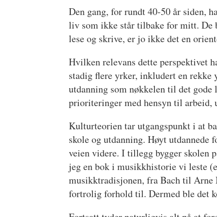
Den gang, for rundt 40-50 år siden, h
liv som ikke står tilbake for mitt. De 
lese og skrive, er jo ikke det en orie
Hvilken relevans dette perspektivet har
stadig flere yrker, inkludert en rekke
utdanning som nøkkelen til det gode l
prioriteringer med hensyn til arbeid,
Kulturteorien tar utgangspunkt i at ba
skole og utdanning. Høyt utdannede for
veien videre. I tillegg bygger skolen
jeg en bok i musikkhistorie vi leste
musikktradisjonen, fra Bach til Arne
fortrolig forhold til. Dermed ble de
Fortsatt tyder naturligvis alt på at f