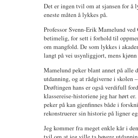
Det er ingen tvil om at sjansen for å
eneste måten å lykkes på.
Professor Svenn-Erik Mamelund ved
betimelig, for sett i forhold til oppm
om mangfold. De som lykkes i akademi
langt på vei usynliggjort, mens kjønn 
Mamelund peker blant annet på alle d
utdanning, og at rådgiverne i skolen – 
Drøftingen hans er også verdifull for
klassereise-historiene jeg har hørt e
peker på kan gjenfinnes både i forskn
rekonstruerer sin historie på ligner e
Jeg kommer fra meget enkle kår i den
tvil om at jeg ville ta høyere utdannin