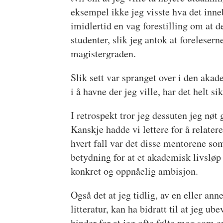
eksempel ikke jeg visste hva det inne
imidlertid en vag forestilling om at d
studenter, slik jeg antok at forelesern
magistergraden.
Slik sett var spranget over i den akad
i å havne der jeg ville, har det helt s
I retrospekt tror jeg dessuten jeg nøt
Kanskje hadde vi lettere for å relater
hvert fall var det disse mentorene so
betydning for at et akademisk livsløp (
konkret og oppnåelig ambisjon.
Også det at jeg tidlig, av en eller ann
litteratur, kan ha bidratt til at jeg u
hinder for at jeg ofte følte meg som 