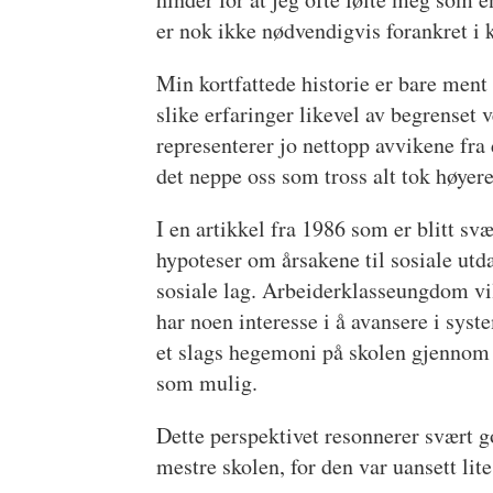
er nok ikke nødvendigvis forankret i 
Min kortfattede historie er bare ment 
slike erfaringer likevel av begrenset 
representerer jo nettopp avvikene fra 
det neppe oss som tross alt tok høyere
I en artikkel fra 1986 som er blitt sv
hypoteser om årsakene til sosiale utda
sosiale lag. Arbeiderklasseungdom vil
har noen interesse i å avansere i syst
et slags hegemoni på skolen gjennom å 
som mulig.
Dette perspektivet resonnerer svært go
mestre skolen, for den var uansett lite