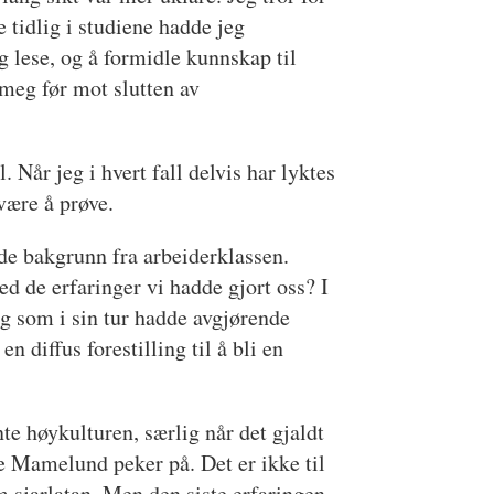
 tidlig i studiene hadde jeg
g lese, og å formidle kunnskap til
r meg før mot slutten av
 Når jeg i hvert fall delvis har lyktes
 være å prøve.
dde bakgrunn fra arbeiderklassen.
ved de erfaringer vi hadde gjort oss? I
og som i sin tur hadde avgjørende
n diffus forestilling til å bli en
nte høykulturen, særlig når det gjaldt
ene Mamelund peker på. Det er ikke til
m sjarlatan. Men den siste erfaringen