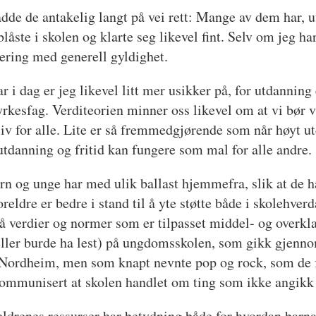
adde de antakelig langt på vei rett: Mange av dem har, u
blåste i skolen og klarte seg likevel fint. Selv om jeg har
ntering med generell gyldighet.
 i dag er jeg likevel litt mer usikker på, for utdanning 
 yrkesfag. Verditeorien minner oss likevel om at vi bør
iv for alle. Lite er så fremmedgjørende som når høyt u
 utdanning og fritid kan fungere som mal for alle andre.
rn og unge har med ulik ballast hjemmefra, slik at de h
eldre er bedre i stand til å yte støtte både i skolehver
 på verdier og normer som er tilpasset middel- og overk
 (eller burde ha lest) på ungdomsskolen, som gikk gjen
 Nordheim, men som knapt nevnte pop og rock, som de f
t kommunisert at skolen handlet om ting som ikke angik
oreldrenes ressurser har betydning både for hvordan barna