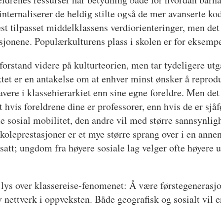
nternaliserer de heldig stilte også de mer avanserte 
est tilpasset middelklassens verdiorienteringer, men det
jonene. Populærkulturens plass i skolen er for eksemp
s forstand videre på kulturteorien, men tar tydeligere 
tet er en antakelse om at enhver minst ønsker å reprod
avere i klassehierarkiet enn sine egne foreldre. Men det b
hvis foreldrene dine er professorer, enn hvis de er sjåf
ende sosial mobilitet, den andre vil med større sannsynl
koleprestasjoner er et mye større sprang over i en ann
tt; ungdom fra høyere sosiale lag velger ofte høyere u
lys over klassereise-fenomenet: Å være førstegenerasjo
 nettverk i oppveksten. Både geografisk og sosialt vil er