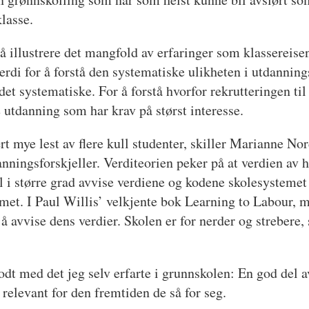
klasse.
å illustrere det mangfold av erfaringer som klassereise
verdi for å forstå den systematiske ulikheten i utdannin
det systematiske. For å forstå hvorfor rekrutteringen til
 utdanning som har krav på størst interesse.
ært mye lest av flere kull studenter, skiller Marianne No
nningsforskjeller. Verditeorien peker på at verdien av h
 i større grad avvise verdiene og kodene skolesystemet 
emet. I Paul Willis’ velkjente bok Learning to Labour, 
avvise dens verdier. Skolen er for nerder og strebere, se
dt med det jeg selv erfarte i grunnskolen: En god del av
 relevant for den fremtiden de så for seg.