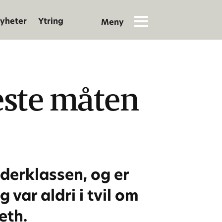
yheter
Ytring
este måten
derklassen, og er
ar aldri i tvil om
eth.