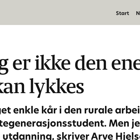
Start
N
g er ikke den en
an lykkes
t enkle kår i den rurale arbei
generasjonsstudent. Men jeg v
e utdanning, skriver Arve Hjels