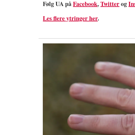
Følg UA på
Facebook
,
Twitter
og
In
Les flere ytringer her
.