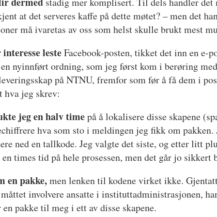
lir dermed
stadig mer komplisert. Til dels handler det
dkjent at det serveres kaffe på dette møtet? – men det h
sjoner må ivaretas av oss som helst skulle brukt mest mu
interesse leste
Facebook-posten, tikket det inn en e-p
en nyinnført ordning, som jeg først kom i berøring med
utleveringsskap på NTNU, fremfor som før å få dem i po
t hva jeg skrev:
ukte jeg en halv time
på å lokalisere disse skapene (spa
echiffrere hva som sto i meldingen jeg fikk om pakken. 
 ned en tallkode. Jeg valgte det siste, og etter litt plu
l en times tid på hele prosessen, men det går jo sikkert 
om en pakke,
men lenken til kodene virket ikke. Gjenta
 måttet involvere ansatte i instituttadministrasjonen, har
 en pakke til meg i ett av disse skapene.