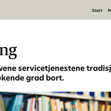
Start
N
ing
ene servicetjenestene tradisj
 økende grad bort.