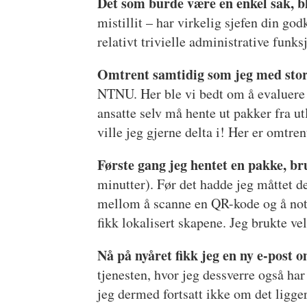
Det som burde være en enkel sak, b
mistillit – har virkelig sjefen din go
relativt trivielle administrative funk
Omtrent samtidig som jeg med stor 
NTNU. Her ble vi bedt om å evaluere 
ansatte selv må hente ut pakker fra 
ville jeg gjerne delta i! Her er omtren
Første gang jeg hentet en pakke, br
minutter). Før det hadde jeg måttet d
mellom å scanne en QR-kode og å notere
fikk lokalisert skapene. Jeg brukte ve
Nå på nyåret fikk jeg en ny e-post 
tjenesten, hvor jeg dessverre også har
jeg dermed fortsatt ikke om det ligger