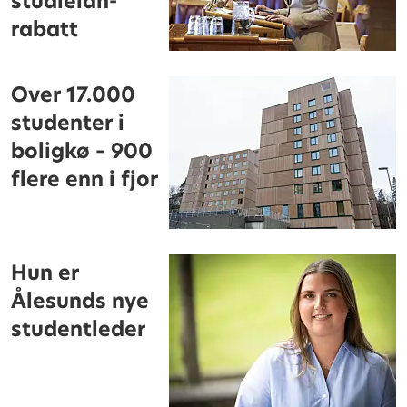
studielån-
rabatt
Over 17.000
studenter i
boligkø – 900
flere enn i fjor
Hun er
Ålesunds nye
studentleder