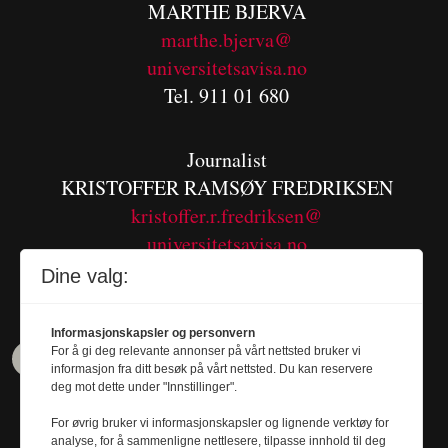
MARTHE BJERVA
m
arthe.bjerva@
universitetsavisa.no
Tel. 911 01 680
Journalist
KRISTOFFER RAMSØY FREDRIKSEN
kristoffer.r.fredriksen@
universitetsavisa.no
Tel. 480 55 655
Dine valg:
Informasjonskapsler og personvern
For å gi deg relevante annonser på vårt nettsted bruker vi
informasjon fra ditt besøk på vårt nettsted. Du kan reservere
deg mot dette under "Innstillinger".
For øvrig bruker vi informasjonskapsler og lignende verktøy for
analyse, for å sammenligne nettlesere, tilpasse innhold til deg