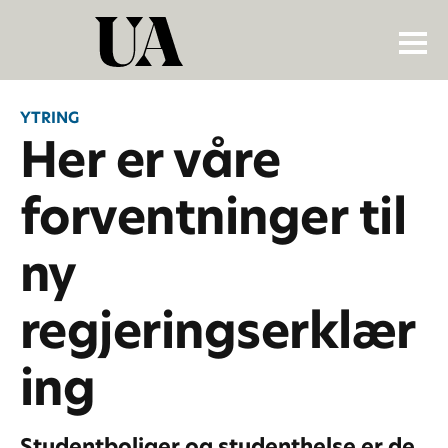
YTRING
Her er våre
forventninger til
ny
regjeringserklær
ing
Studentboliger og studenthelse er de