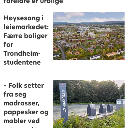
foreldre er urolige
Høysesong i
leiemarkedet:
Færre boliger
for
Trondheim-
studentene
– Folk setter
fra seg
madrasser,
pappesker og
møbler ved