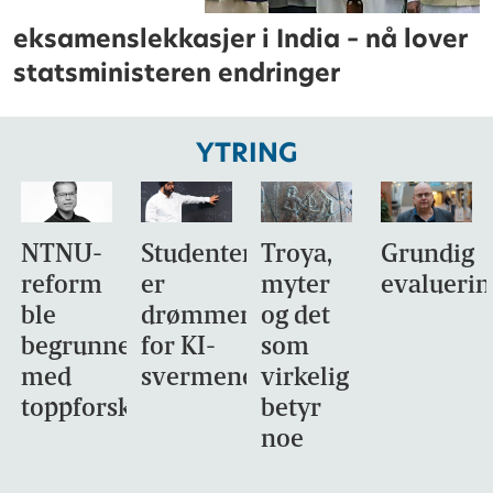
eksamenslekkasjer i India – nå lover
statsministeren endringer
YTRING
NTNU-
Studentene
Troya,
Grundig
reform
er
myter
evaluerin
ble
drømmemålet
og det
begrunnet
for KI-
som
med
svermene
virkelig
toppforskning
betyr
noe