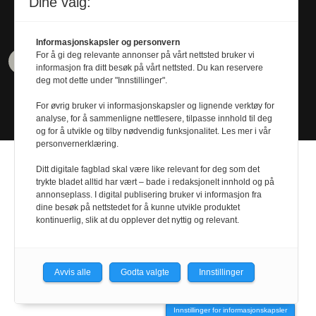
Dine valg:
Informasjonskapsler og personvern
For å gi deg relevante annonser på vårt nettsted bruker vi
informasjon fra ditt besøk på vårt nettsted. Du kan reservere
deg mot dette under "Innstillinger".
For øvrig bruker vi informasjonskapsler og lignende verktøy for
analyse, for å sammenligne nettlesere, tilpasse innhold til deg
og for å utvikle og tilby nødvendig funksjonalitet. Les mer i vår
personvernerklæring.
Ditt digitale fagblad skal være like relevant for deg som det
trykte bladet alltid har vært – bade i redaksjonelt innhold og på
annonseplass. I digital publisering bruker vi informasjon fra
dine besøk på nettstedet for å kunne utvikle produktet
Design by
Nordström Design
- Powered by
kontinuerlig, slik at du opplever det nyttig og relevant.
Labrador CMS
Avvis alle
Godta valgte
Innstillinger
Innstillinger for informasjonskapsler