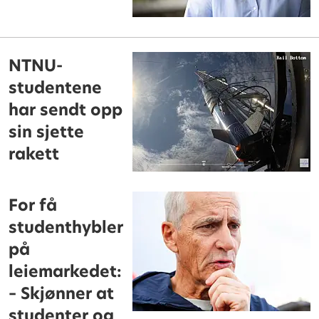
NTNU-
studentene
har sendt opp
sin sjette
rakett
For få
studenthybler
på
leiemarkedet:
– Skjønner at
studenter og