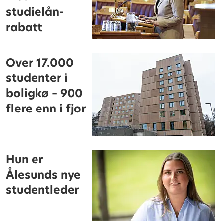
studielån-
rabatt
Over 17.000
studenter i
boligkø – 900
flere enn i fjor
Hun er
Ålesunds nye
studentleder