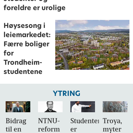
foreldre er urolige
Høysesong i
leiemarkedet:
Færre boliger
for
Trondheim-
studentene
YTRING
Bidrag
NTNU-
Studentene
Troya,
til en
reform
er
myter