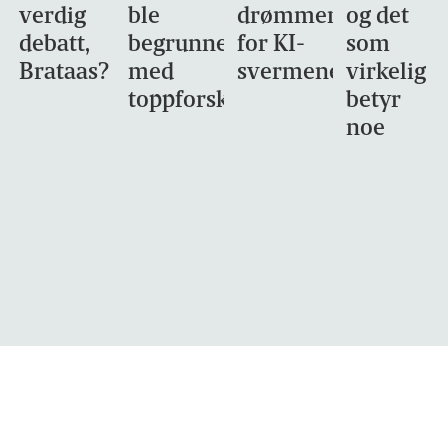
verdig
ble
drømmemålet
og det
debatt,
begrunnet
for KI-
som
Brataas?
med
svermene
virkelig
toppforskning
betyr
noe