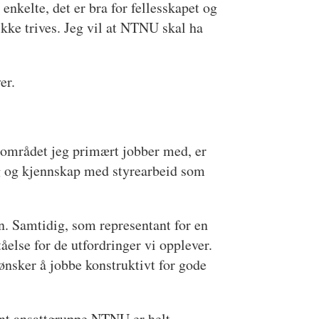
enkelte, det er bra for fellesskapet og
ikke trives. Jeg vil at NTNU skal ha
er.
gsområdet jeg primært jobber med, er
eg og kjennskap med styrearbeid som
en. Samtidig, som representant for en
åelse for de utfordringer vi opplever.
ønsker å jobbe konstruktivt for gode
tent ansattgruppe NTNU er helt