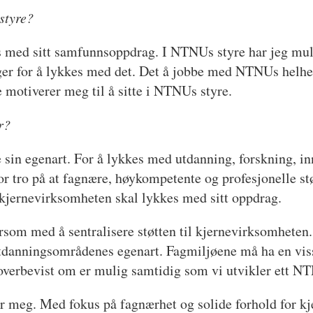
styre?
 med sitt samfunnsoppdrag. I NTNUs styre har jeg mulig
nger for å lykkes med det. Det å jobbe med NTNUs helhe
e motiverer meg til å sitte i NTNUs styre.
r?
 sin egenart. For å lykkes med utdanning, forskning, i
or tro på at fagnære, høykompetente og profesjonelle stø
 kjernevirksomheten skal lykkes med sitt oppdrag.
om med å sentralisere støtten til kjernevirksomheten
utdanningsområdenes egenart. Fagmiljøene må ha en viss
 overbevist om er mulig samtidig som vi utvikler ett N
meg. Med fokus på fagnærhet og solide forhold for kje