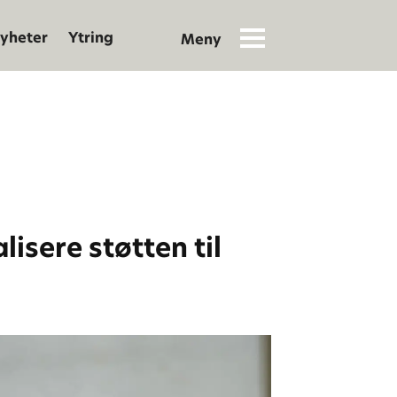
yheter
Ytring
isere støtten til