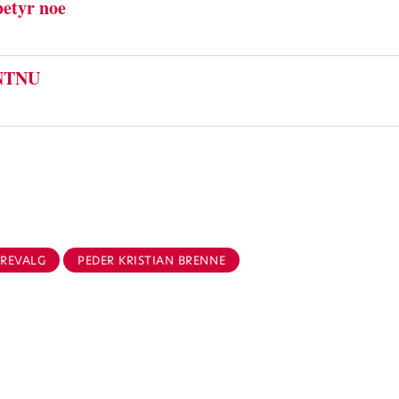
betyr noe
 NTNU
YREVALG
PEDER KRISTIAN BRENNE