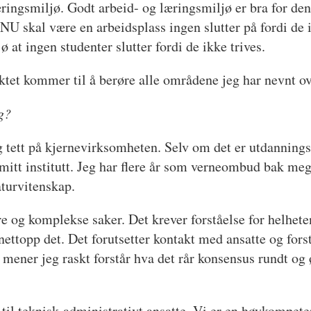
æringsmiljø. Godt arbeid- og læringsmiljø er bra for den 
NTNU skal være en arbeidsplass ingen slutter på fordi de 
at ingen studenter slutter fordi de ikke trives.
tet kommer til å berøre alle områdene jeg har nevnt ov
g?
ng tett på kjernevirksomheten. Selv om det er utdannin
d mitt institutt. Jeg har flere år som verneombud bak m
naturvitenskap.
ore og komplekse saker. Det krever forståelse for helhet
nettopp det. Det forutsetter kontakt med ansatte og forst
 mener jeg raskt forstår hva det rår konsensus rundt og 
 til teknisk-administrativt ansatte. Vi er en høykompe