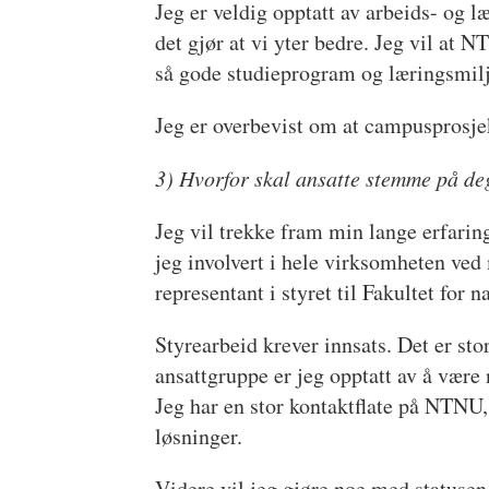
Jeg er veldig opptatt av arbeids- og l
det gjør at vi yter bedre. Jeg vil at 
så gode studieprogram og læringsmiljø 
Jeg er overbevist om at campusprosjek
3) Hvorfor skal ansatte stemme på de
Jeg vil trekke fram min lange erfari
jeg involvert i hele virksomheten ve
representant i styret til Fakultet for 
Styrearbeid krever innsats. Det er st
ansattgruppe er jeg opptatt av å være 
Jeg har en stor kontaktflate på NTNU,
løsninger.
Videre vil jeg gjøre noe med statusen