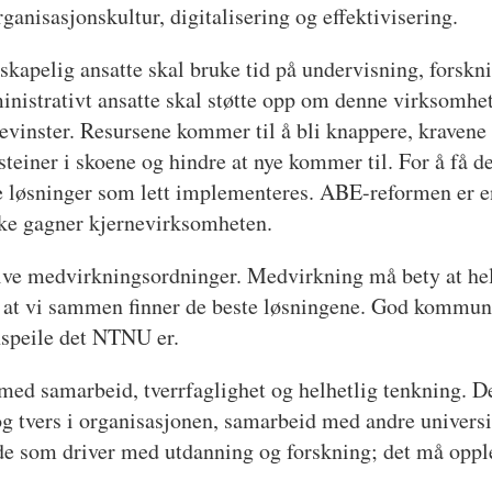
nisasjonskultur, digitalisering og effektivisering.
tenskapelig ansatte skal bruke tid på undervisning, forsk
inistrativt ansatte skal støtte opp om denne virksomhet
gevinster. Resursene kommer til å bli knappere, kravene
steiner i skoene og hindre at nye kommer til. For å få det
ble løsninger som lett implementeres. ABE-reformen er 
ikke gagner kjernevirksomheten.
e medvirkningsordninger. Medvirkning må bety at hele
 at vi sammen finner de beste løsningene. God kommuni
speile det NTNU er.
 med samarbeid, tverrfaglighet og helhetlig tenkning. De
 tvers i organisasjonen, samarbeid med andre universit
 de som driver med utdanning og forskning; det må opple