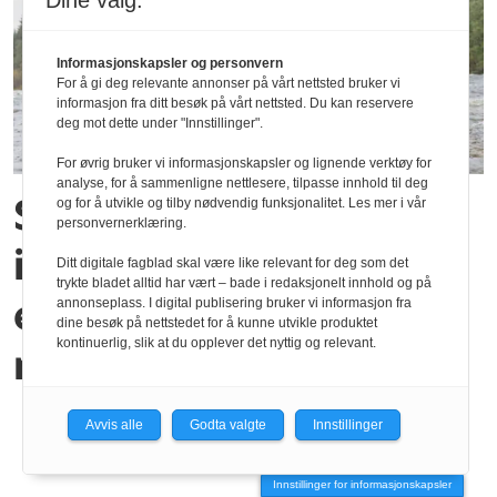
Dine valg:
Informasjonskapsler og personvern
For å gi deg relevante annonser på vårt nettsted bruker vi
informasjon fra ditt besøk på vårt nettsted. Du kan reservere
deg mot dette under "Innstillinger".
For øvrig bruker vi informasjonskapsler og lignende verktøy for
analyse, for å sammenligne nettlesere, tilpasse innhold til deg
Studieavgifter eller
og for å utvikle og tilby nødvendig funksjonalitet. Les mer i vår
personvernerklæring.
ikke? Nå kan NTNUs
Ditt digitale fagblad skal være like relevant for deg som det
trykte bladet alltid har vært – bade i redaksjonelt innhold og på
eldste internasjonale
annonseplass. I digital publisering bruker vi informasjon fra
dine besøk på nettstedet for å kunne utvikle produktet
kontinuerlig, slik at du opplever det nyttig og relevant.
master ryke
Avvis alle
Godta valgte
Innstillinger
Innstillinger for informasjonskapsler