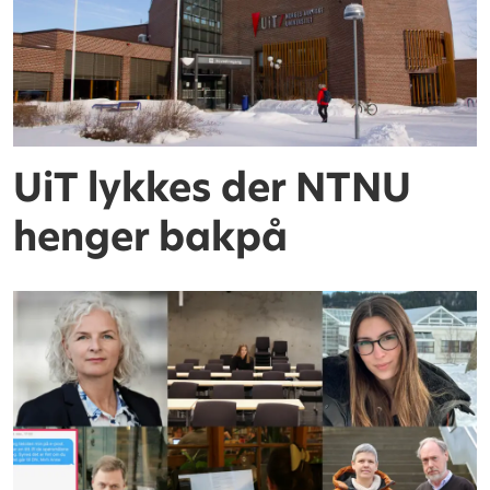
UiT lykkes der NTNU
henger bakpå