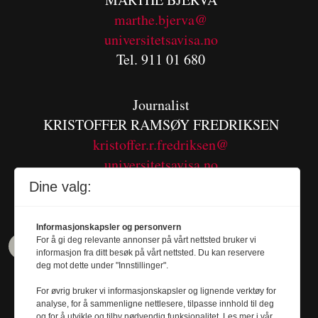
m
arthe.bjerva@
universitetsavisa.no
Tel. 911 01 680
Journalist
KRISTOFFER RAMSØY FREDRIKSEN
kristoffer.r.fredriksen@
universitetsavisa.no
Tel. 480 55 655
Dine valg:
Informasjonskapsler og personvern
For å gi deg relevante annonser på vårt nettsted bruker vi
informasjon fra ditt besøk på vårt nettsted. Du kan reservere
deg mot dette under "Innstillinger".
For øvrig bruker vi informasjonskapsler og lignende verktøy for
analyse, for å sammenligne nettlesere, tilpasse innhold til deg
og for å utvikle og tilby nødvendig funksjonalitet. Les mer i vår