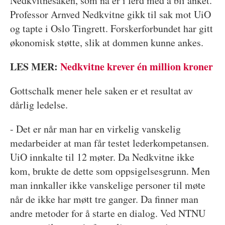
Nedkvitnesaken, som nå er i ferd med å bli anket.
Professor Arnved Nedkvitne gikk til sak mot UiO
og tapte i Oslo Tingrett. Forskerforbundet har gitt
økonomisk støtte, slik at dommen kunne ankes.
LES MER:
Nedkvitne krever én million kroner
Gottschalk mener hele saken er et resultat av
dårlig ledelse.
- Det er når man har en virkelig vanskelig
medarbeider at man får testet lederkompetansen.
UiO innkalte til 12 møter. Da Nedkvitne ikke
kom, brukte de dette som oppsigelsesgrunn. Men
man innkaller ikke vanskelige personer til møte
når de ikke har møtt tre ganger. Da finner man
andre metoder for å starte en dialog. Ved NTNU