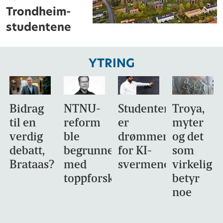
Trondheim-
studentene
YTRING
Bidrag
NTNU-
Studentene
Troya,
til en
reform
er
myter
verdig
ble
drømmemålet
og det
debatt,
begrunnet
for KI-
som
Brataas?
med
svermene
virkelig
toppforskning
betyr
noe