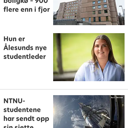
boligkø – 900
flere enn i fjor
Hun er
Ålesunds nye
studentleder
NTNU-
studentene
har sendt opp
sin sjette