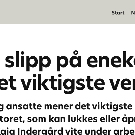
Start
N
i slipp på enek
et viktigste v
 ansatte mener det viktigste
ntoret, som kan lukkes eller å
Kaja Indergård vite under arb