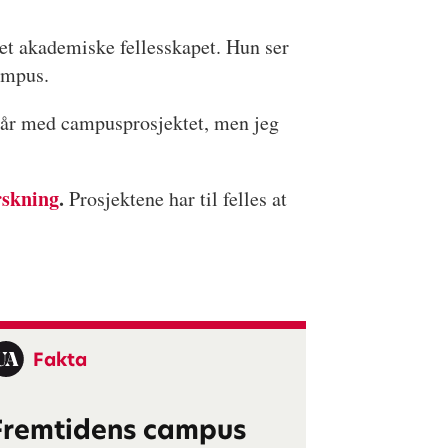
det akademiske fellesskapet. Hun ser
ampus.
 går med campusprosjektet, men jeg
rskning
.
Prosjektene har til felles at
Fakta
Fremtidens campus