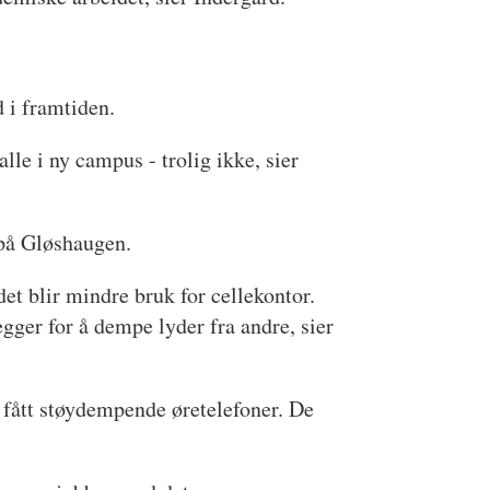
d i framtiden.
lle i ny campus - trolig ikke, sier
 på Gløshaugen.
et blir mindre bruk for cellekontor.
ger for å dempe lyder fra andre, sier
g fått støydempende øretelefoner. De