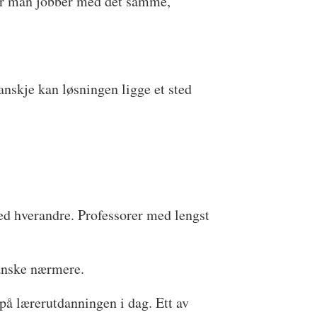
 Når man jobber med det samme,
anskje kan løsningen ligge et sted
med hverandre. Professorer med lengst
ranske nærmere.
på lærerutdanningen i dag. Ett av