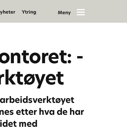
yheter
Ytring
ontoret: -
erktøyet
 arbeidsverktøyet
pnes etter hva de har
eidet med