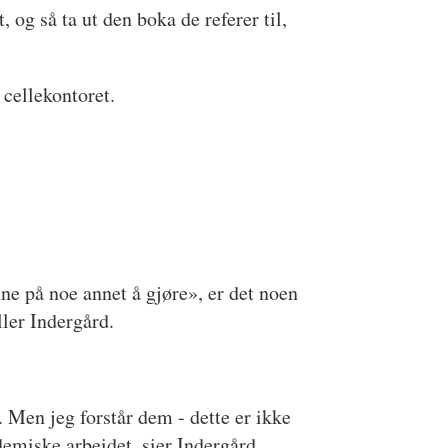
 og så ta ut den boka de referer til,
 cellekontoret.
nne på noe annet å gjøre», er det noen
ller Indergård.
. Men jeg forstår dem - dette er ikke
demiske arbeidet, sier Indergård.