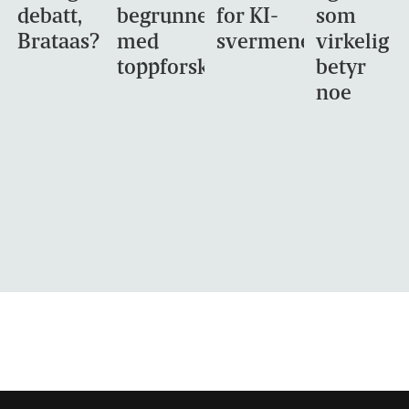
debatt,
begrunnet
for KI-
som
Brataas?
med
svermene
virkelig
toppforskning
betyr
noe