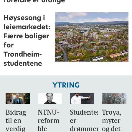
foreldre er urolige
Høysesong i
leiemarkedet:
Færre boliger
for
Trondheim-
studentene
YTRING
Bidrag
NTNU-
Studentene
Troya,
til en
reform
er
myter
verdig
ble
drømmemålet
og det