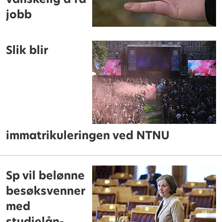
jobb
Slik blir
immatrikuleringen ved NTNU
Sp vil belønne
besøksvenner
med
studielån-