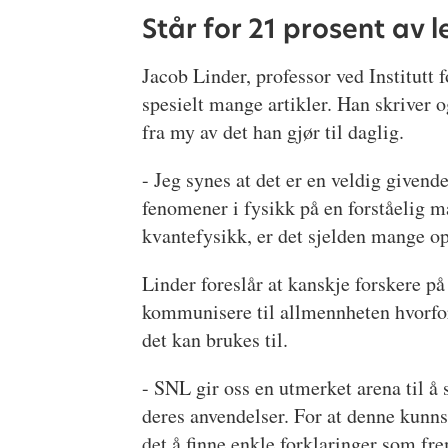
Står for 21 prosent av l
Jacob Linder, professor ved Institutt 
spesielt mange artikler. Han skriver o
fra my av det han gjør til daglig.
- Jeg synes at det er en veldig givend
fenomener i fysikk på en forståelig må
kvantefysikk, er det sjelden mange 
Linder foreslår at kanskje forskere på
kommunisere til allmennheten hvorfor
det kan brukes til.
- SNL gir oss en utmerket arena til å
deres anvendelser. For at denne kunns
det å finne enkle forklaringer som fre