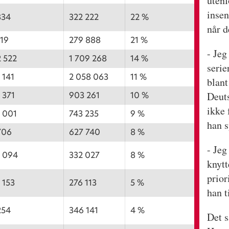
utenf
insen
334
322 222
22 %
når d
119
279 888
21 %
- Jeg
2 522
1 709 268
14 %
serie
1 141
2 058 063
11 %
blan
Deut
1 371
903 261
10 %
ikke 
1 001
743 235
9 %
han s
706
627 740
8 %
- Jeg
1 094
332 027
8 %
knytt
prior
1 153
276 113
5 %
han t
254
346 141
4 %
Det 