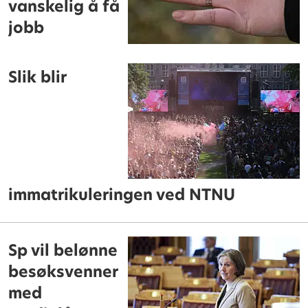
vanskelig å få
jobb
Slik blir
immatrikuleringen ved NTNU
Sp vil belønne
besøksvenner
med