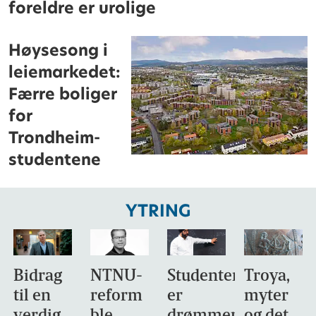
foreldre er urolige
Høysesong i
leiemarkedet:
Færre boliger
for
Trondheim-
studentene
YTRING
Bidrag
NTNU-
Studentene
Troya,
til en
reform
er
myter
verdig
ble
drømmemålet
og det