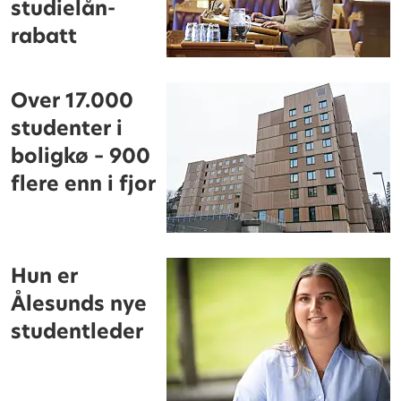
studielån-
rabatt
Over 17.000
studenter i
boligkø – 900
flere enn i fjor
Hun er
Ålesunds nye
studentleder