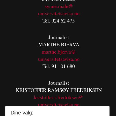
synne.male@
universitetsavisa.no
Tel. 924 62 475
Journalist
MARTHE BJERVA
m
arthe.bjerva@
universitetsavisa.no
Tel. 911 01 680
Journalist
KRISTOFFER RAMSØY FREDRIKSEN
kristoffer.r.fredriksen@
universitetsavisa.no
Tel. 480 55 655
Dine valg: