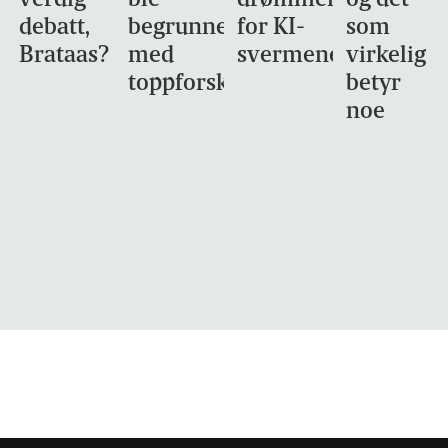
debatt,
begrunnet
for KI-
som
Brataas?
med
svermene
virkelig
toppforskning
betyr
noe