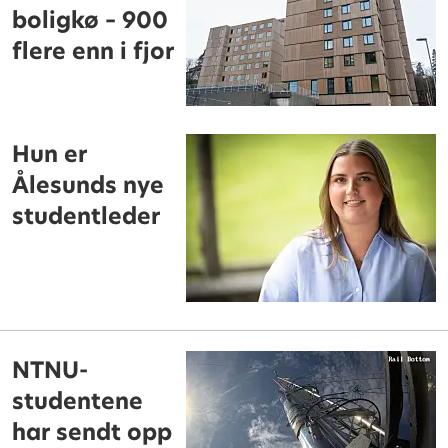
boligkø – 900
flere enn i fjor
Hun er
Ålesunds nye
studentleder
NTNU-
studentene
har sendt opp