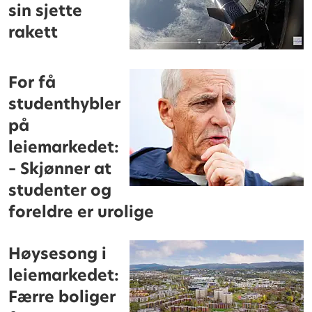
sin sjette
rakett
For få
studenthybler
på
leiemarkedet:
– Skjønner at
studenter og
foreldre er urolige
Høysesong i
leiemarkedet:
Færre boliger