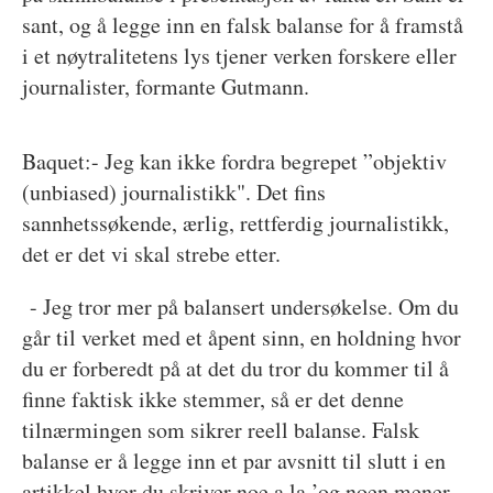
sant, og å legge inn en falsk balanse for å framstå
i et nøytralitetens lys tjener verken forskere eller
journalister, formante Gutmann.
Baquet:- Jeg kan ikke fordra begrepet ”objektiv
(unbiased) journalistikk". Det fins
sannhetssøkende, ærlig, rettferdig journalistikk,
det er det vi skal strebe etter.
- Jeg tror mer på balansert undersøkelse. Om du
går til verket med et åpent sinn, en holdning hvor
du er forberedt på at det du tror du kommer til å
finne faktisk ikke stemmer, så er det denne
tilnærmingen som sikrer reell balanse. Falsk
balanse er å legge inn et par avsnitt til slutt i en
artikkel hvor du skriver noe a la ’og noen mener