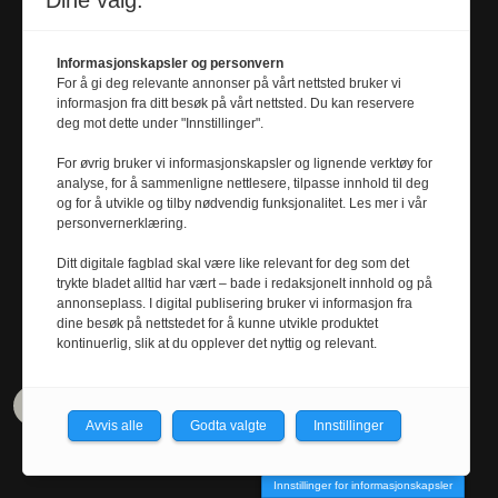
Dine valg:
MARTHE BJERVA
m
arthe.bjerva@
Informasjonskapsler og personvern
universitetsavisa.no
For å gi deg relevante annonser på vårt nettsted bruker vi
informasjon fra ditt besøk på vårt nettsted. Du kan reservere
Tel. 911 01 680
deg mot dette under "Innstillinger".
For øvrig bruker vi informasjonskapsler og lignende verktøy for
Journalist
analyse, for å sammenligne nettlesere, tilpasse innhold til deg
og for å utvikle og tilby nødvendig funksjonalitet. Les mer i vår
KRISTOFFER RAMSØY FREDRIKSEN
personvernerklæring.
kristoffer.r.fredriksen@
Ditt digitale fagblad skal være like relevant for deg som det
universitetsavisa.no
trykte bladet alltid har vært – bade i redaksjonelt innhold og på
Tel. 480 55 655
annonseplass. I digital publisering bruker vi informasjon fra
dine besøk på nettstedet for å kunne utvikle produktet
kontinuerlig, slik at du opplever det nyttig og relevant.
Avvis alle
Godta valgte
Innstillinger
Innstillinger for informasjonskapsler