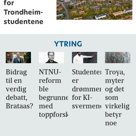
for
Trondheim-
studentene
YTRING
Bidrag
NTNU-
Studentene
Troya,
til en
reform
er
myter
verdig
ble
drømmemålet
og det
debatt,
begrunnet
for KI-
som
Brataas?
med
svermene
virkelig
toppforskning
betyr
noe