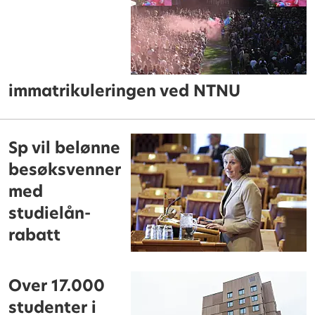
immatrikuleringen ved NTNU
Sp vil belønne
besøksvenner
med
studielån-
rabatt
Over 17.000
studenter i