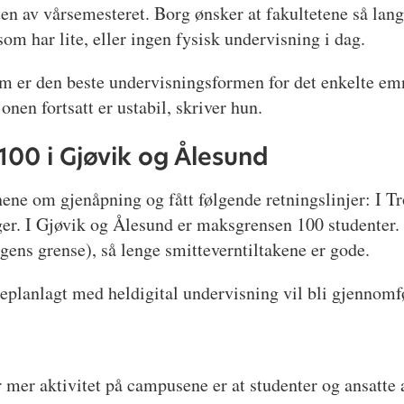
en av vårsemesteret. Borg ønsker at fakultetene så langt
om har lite, eller ingen fysisk undervisning i dag.
 er den beste undervisningsformen for det enkelte emne
onen fortsatt er ustabil, skriver hun.
100 i Gjøvik og Ålesund
 om gjenåpning og fått følgende retningslinjer: I Tr
nger. I Gjøvik og Ålesund er maksgrensen 100 studenter.
gens grense), så lenge smitteverntiltakene er gode.
planlagt med heldigital undervisning vil bli gjennomfør
r mer aktivitet på campusene er at studenter og ansatte a