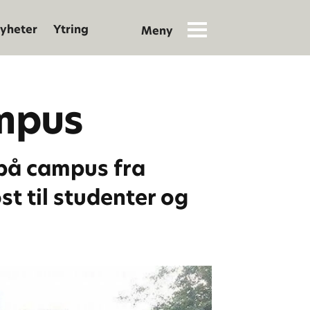
yheter
Ytring
mpus
 på campus fra
st til studenter og