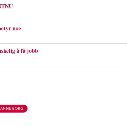
 NTNU
betyr noe
skelig å få jobb
ANNE BORG