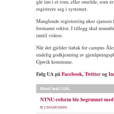
går inn i et rom, eller område, som e
registrere seg i systemet.
Manglende registrering øker sjansen for
formaner rektor. I tillegg skal munnb
inntil videre.
Når det gjelder tiøtak for campus Ål
endelig godkjenning av gjenåpningspl
Gjøvik kommune.
Følg UA på
Facebook
,
Twitter
og
In
Mest lest i UA:
NTNU-reform ble begrunnet med 
2 DAGER SIDEN