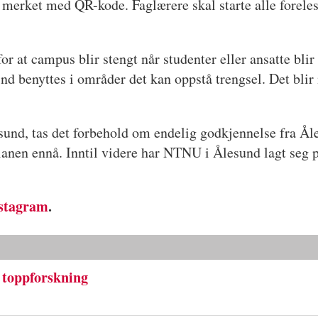
r merket med QR-kode. Faglærere skal starte alle foreles
 at campus blir stengt når studenter eller ansatte blir s
ind benyttes i områder det kan oppstå trengsel. Det blir
esund, tas det forbehold om endelig godkjennelse fra Å
anen ennå. Inntil videre har NTNU i Ålesund lagt seg 
stagram
.
toppforskning