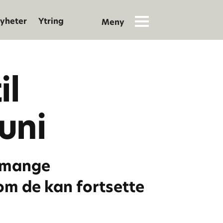
yheter
Ytring
il
juni
t mange
om de kan fortsette