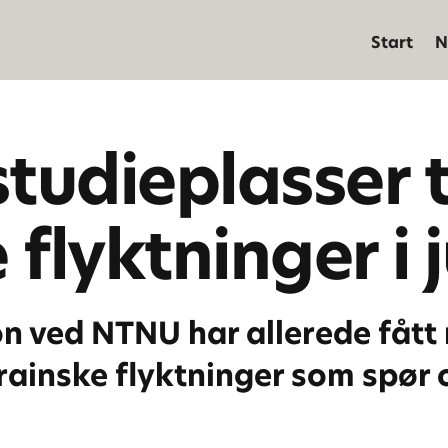
Start
N
tudieplasser t
flyktninger i 
on ved NTNU har allerede fåt
rainske flyktninger som spør 