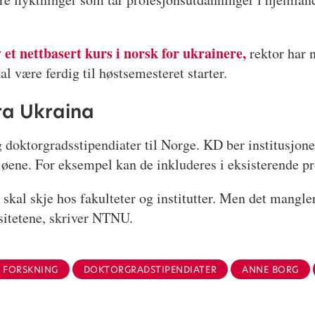
v et nettbasert kurs i norsk for ukrainere,
rektor har n
al være ferdig til høstsemesteret starter.
fra Ukraina
g doktorgradsstipendiater til Norge. KD ber institusjon
øene. For eksempel kan de inkluderes i eksisterende pros
skal skje hos fakulteter og institutter. Men det mangler
rsitetene, skriver NTNU.
FORSKNING
DOKTORGRADSTIPENDIATER
ANNE BORG