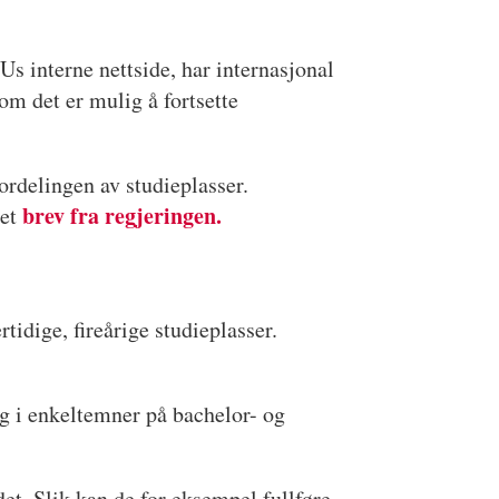
Us interne nettside, har internasjonal
m det er mulig å fortsette
rdelingen av studieplasser.
brev fra regjeringen.
 et
tidige, fireårige studieplasser.
g i enkeltemner på bachelor- og
et. Slik kan de for eksempel fullføre