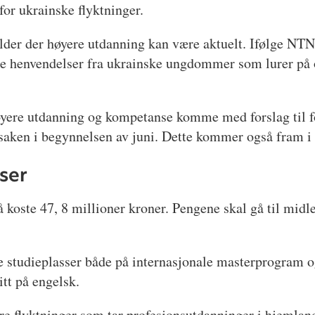
 for ukrainske flyktninger.
alder der høyere utdanning kan være aktuelt. Ifølge NTN
e henvendelser fra ukrainske ungdommer som lurer på o
høyere utdanning og kompetanse komme med forslag til fo
l saken i begynnelsen av juni. Dette kommer også fram i
sser
 koste 47, 8 millioner kroner. Pengene skal gå til midler
ge studieplasser både på internasjonale masterprogram o
itt på engelsk.
re flyktninger som tar profesjonsutdanninger i hjemland