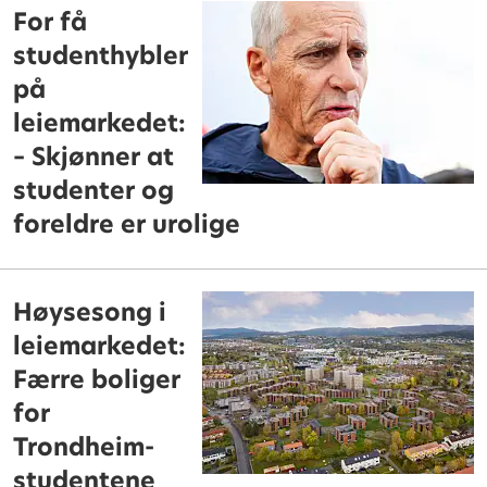
For få
studenthybler
på
leiemarkedet:
– Skjønner at
studenter og
foreldre er urolige
Høysesong i
leiemarkedet:
Færre boliger
for
Trondheim-
studentene