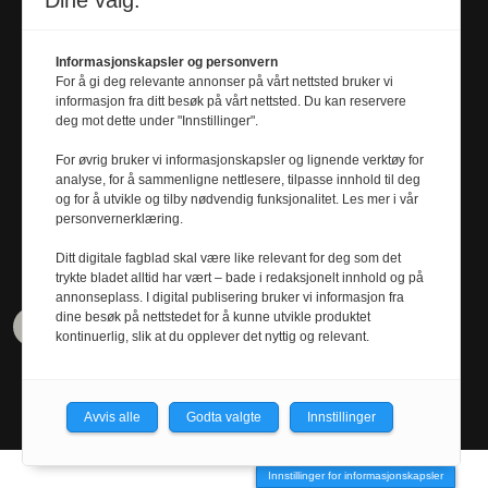
Dine valg:
universitetsavisa.no
Tel. 911 01 680
Informasjonskapsler og personvern
For å gi deg relevante annonser på vårt nettsted bruker vi
informasjon fra ditt besøk på vårt nettsted. Du kan reservere
Journalist
deg mot dette under "Innstillinger".
KRISTOFFER RAMSØY FREDRIKSEN
For øvrig bruker vi informasjonskapsler og lignende verktøy for
kristoffer.r.fredriksen@
analyse, for å sammenligne nettlesere, tilpasse innhold til deg
universitetsavisa.no
og for å utvikle og tilby nødvendig funksjonalitet. Les mer i vår
personvernerklæring.
Tel. 480 55 655
Ditt digitale fagblad skal være like relevant for deg som det
trykte bladet alltid har vært – bade i redaksjonelt innhold og på
annonseplass. I digital publisering bruker vi informasjon fra
dine besøk på nettstedet for å kunne utvikle produktet
kontinuerlig, slik at du opplever det nyttig og relevant.
Avvis alle
Godta valgte
Innstillinger
Innstillinger for informasjonskapsler