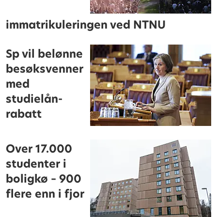
immatrikuleringen ved NTNU
Sp vil belønne
besøksvenner
med
studielån-
rabatt
Over 17.000
studenter i
boligkø – 900
flere enn i fjor