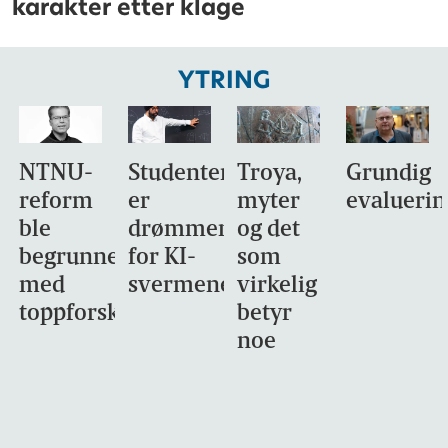
karakter etter klage
YTRING
NTNU-
Studentene
Troya,
Grundig
reform
er
myter
evaluerin
ble
drømmemålet
og det
begrunnet
for KI-
som
med
svermene
virkelig
toppforskning
betyr
noe