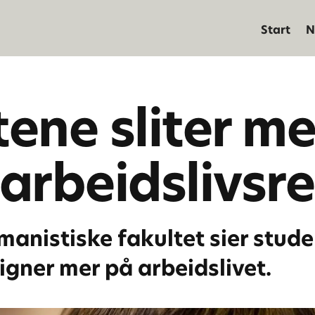
Start
N
tene sliter me
 arbeidslivsr
anistiske fakultet sier stude
igner mer på arbeidslivet.