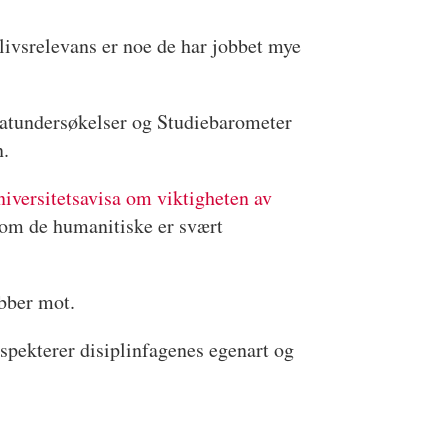
livsrelevans er noe de har jobbet mye
datundersøkelser og Studiebarometer
n.
niversitetsavisa om viktigheten av
som de humanitiske er svært
obber mot.
spekterer disiplinfagenes egenart og