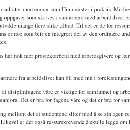
resultater med emner som Humanister i praksis, Medievi
oppgaver som skrives i samarbeid med arbeidslivet er e
l utvikle mange flere slike tilbud. Til det er de for res
vans er noe som blir en integrert del av den ordinære un
kes.
ss har nok mer prosjektarbeid med arbeidsgivere og læ
rtnere fra arbeidslivet kan bli med inn i forelesningen
at disiplinfagene våre er viktige for samfunnet og arbeid
umaniora. Det er bra for fagene våre og det er bra for sa
ng mellom det at studentene sliter med å se sin egen rel
. Likevel er det også ressurskrevende å skulle legge om