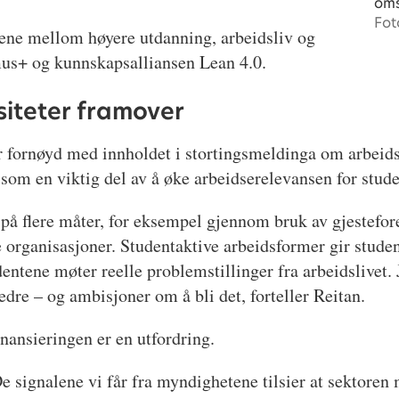
oms
Fot
ngene mellom høyere utdanning, arbeidsliv og
mus+ og kunnskapsalliansen Lean 4.0.
rsiteter framover
er fornøyd med innholdet i stortingsmeldinga om arbei
 som en viktig del av å øke arbeidserelevansen for stude
je på flere måter, for eksempel gjennom bruk av gjestefo
 organisasjoner. Studentaktive arbeidsformer gir studen
dentene møter reelle problemstillinger fra arbeidslivet. J
bedre – og ambisjoner om å bli det, forteller Reitan.
inansieringen er en utfordring.
e signalene vi får fra myndighetene tilsier at sektoren