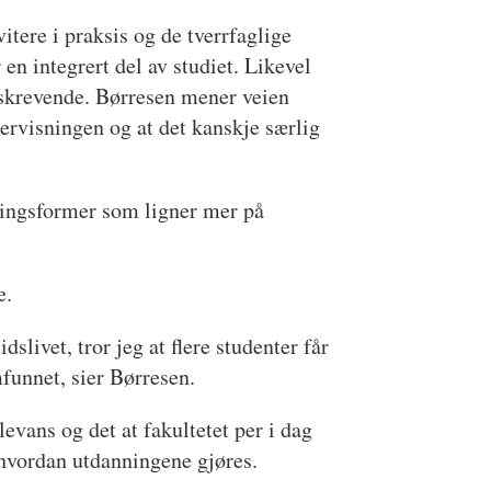
tere i praksis og de tverrfaglige
n integrert del av studiet. Likevel
surskrevende. Børresen mener veien
dervisningen og at det kanskje særlig
ringsformer som ligner mer på
e.
slivet, tror jeg at flere studenter får
mfunnet, sier Børresen.
evans og det at fakultetet per i dag
 hvordan utdanningene gjøres.