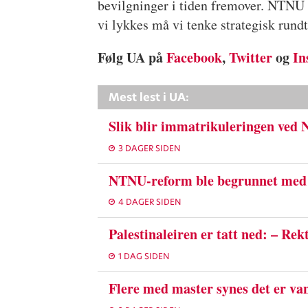
bevilgninger i tiden fremover. NTNU e
vi lykkes må vi tenke strategisk rund
Følg UA på
Facebook
,
Twitter
og
In
Mest lest i UA:
Slik blir immatrikuleringen ved
3 DAGER SIDEN
NTNU-reform ble begrunnet med 
4 DAGER SIDEN
Palestinaleiren er tatt ned: – Rek
1 DAG SIDEN
Flere med master synes det er van