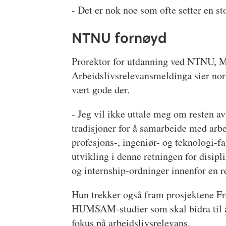
- Det er nok noe som ofte setter en st
NTNU fornøyd
Prorektor for utdanning ved NTNU, Ma
Arbeidslivsrelevansmeldinga sier nors
vært gode der.
- Jeg vil ikke uttale meg om resten
tradisjoner for å samarbeide med arbei
profesjons-, ingeniør- og teknologi-f
utvikling i denne retningen for disip
og internship-ordninger innenfor e
Hun trekker også fram prosjektene F
HUMSAM-studier som skal bidra til å
fokus på arbeidslivsrelevans.