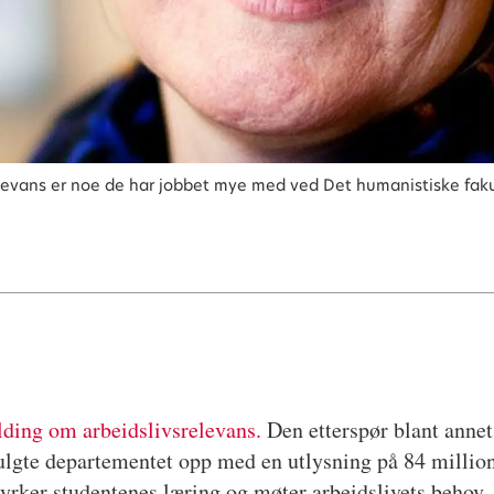
relevans er noe de har jobbet mye med ved Det humanistiske faku
ding om arbeidslivsrelevans.
Den etterspør blant annet 
lgte departementet opp med en utlysning på 84 millione
tyrker studentenes læring og møter arbeidslivets behov.