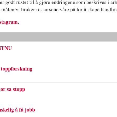
r godt rustet til å gjøre endringene som beskrives i a
t måten vi bruker ressursene våre på for å skape handli
stagram
.
 NTNU
toppforskning
tor sa stopp
skelig å få jobb