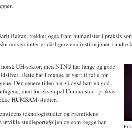
opper.
rit Reitan, trekker også fram humanister i praksis som
ke universiteter er dårligere enn institusjoner i andr
 av norsk UH-sektor, men NTNU har lange og gode
dslivet. Dette har i mange år vært tilfelle for
agene. Den senere tiden har vi også hatt en god
linfagene, med for eksempel Humanister i praksis
n rekke HUMSAM-studier.
remtidens teknologistudier og Fremtidens
 utvikle studieporteføljen og som begge har
Pro