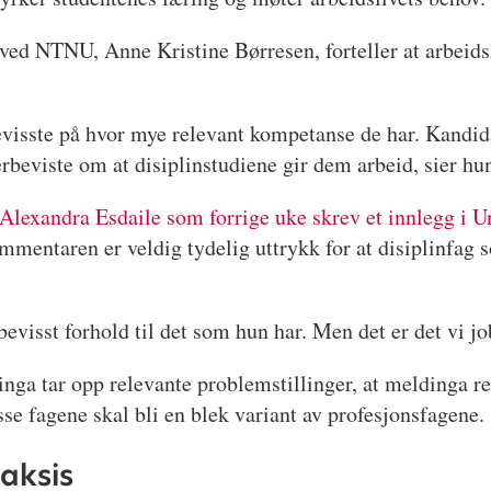
ved NTNU, Anne Kristine Børresen, forteller at arbeids
bevisste på hvor mye relevant kompetanse de har. Kandi
verbeviste om at disiplinstudiene gir dem arbeid, sier hu
 Alexandra Esdaile som forrige uke skrev et innlegg i U
mentaren er veldig tydelig uttrykk for at disiplinfag 
 bevisst forhold til det som hun har. Men det er det vi j
ga tar opp relevante problemstillinger, at meldinga re
sse fagene skal bli en blek variant av profesjonsfagene.
aksis