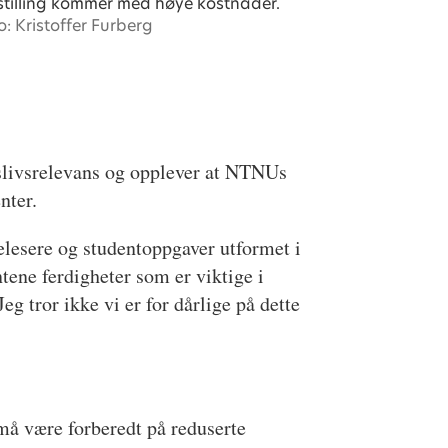
tilling kommer med høye kostnader.
o: Kristoffer Furberg
dslivsrelevans og opplever at NTNUs
nter.
relesere og studentoppgaver utformet i
tene ferdigheter som er viktige i
eg tror ikke vi er for dårlige på dette
 må være forberedt på reduserte