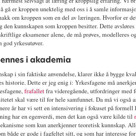
 nærmest selvsagt at læring er kroppslig erfaring. Vi br
s å gå er kroppen unektelig med oss i å samle informasj
e snakk om kroppen som en del av læringen. Hvorfor er de
g den kunnskapen som kroppen besitter. Dette avsløres 
skriftlige eksamener alene, de må prøves, modelleres o
n god yrkesutøver.
jennes i akademia
kap i sin faktiske anvendelse, klarer ikke å bygge kvali
s historie. Dette er jeg enig i: Yrkesfagene må anerkj
esfagene,
frafallet
fra videregående, utfordringer med f
tetet skal være til for hele samfunnet. Da må vi også a
ere år har vi sett en intensivering i fokuset på forme
ing har en egenverdi, men det kan også være kilde til
ngsmekanisme som kun anerkjenner teoretisk kunnskap. All
m både er gode i fagfeltet sitt, og som har interesse fo