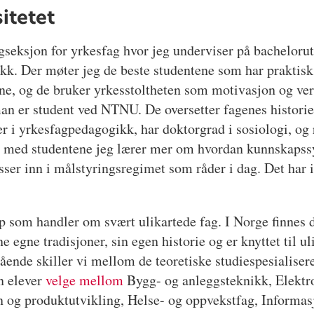
itetet
 fagseksjon for yrkesfag hvor jeg underviser på bachelor
kk. Der møter jeg de beste studentene som har praktis
ene, og de bruker yrkesstoltheten som motivasjon og v
an er student ved NTNU. De oversetter fagenes historie 
 i yrkesfagpedagogikk, har doktorgrad i sosiologi, og 
te med studentene jeg lærer mer om hvordan kunnskaps
ser inn i målstyringsregimet som råder i dag. Det har in
p som handler om svært ulikartede fag. I Norge finnes 
ine egne tradisjoner, sin egen historie og er knyttet til 
egående skiller vi mellom de teoretiske studiespesialise
n elever
velge mellom
Bygg- og anleggsteknikk, Elektrof
n og produktutvikling, Helse- og oppvekstfag, Informa