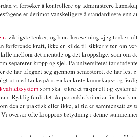
dan vi forsøker å kontrollere og administrere kunnsk
esfagene er derimot vanskeligere å standardisere enn a
ens
viktigste tenker, og hans læresetning «jeg tenker, al
n forførende kraft, ikke en kilde til sikker viten om ver
skille mellom det mentale og det kroppslige, som om de
som separerer kropp og sjel. På universitetet tar studente
er de har tilegnet seg gjennom semesteret, de har lest 
valgt ut med tanke på noen konkrete kunnskaps- og ferdi
kvalitetssystem
som skal sikre et rasjonelt og systemati
tem. Ryddig fordi det skaper enkle kriterier for hva kun
 om den er praktisk eller ikke, alltid er sammensatt av
e. Vi overser ofte kroppens betydning i denne sammenhe