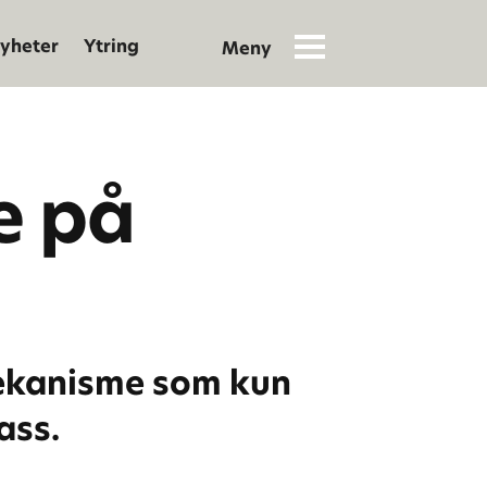
yheter
Ytring
e på
gsmekanisme som kun
ass.