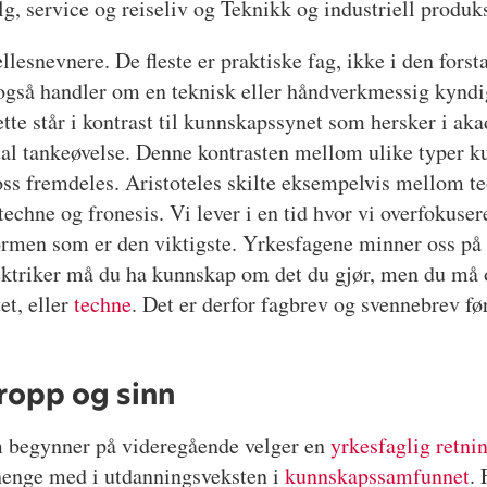
g, service og reiseliv og Teknikk og industriell produk
lesnevnere. De fleste er praktiske fag, ikke i den forst
gså handler om en teknisk eller håndverkmessig kyndig
tte står i kontrast til kunnskapssynet som hersker i ak
al tankeøvelse. Denne kontrasten mellom ulike typer k
 oss fremdeles. Aristoteles skilte eksempelvis mellom t
techne og fronesis. Vi lever i en tid hvor vi overfokuser
formen som er den viktigste. Yrkesfagene minner oss på 
lektriker må du ha kunnskap om det du gjør, men du må 
et, eller
techne
. Det er derfor fagbrev og svennebrev fø
kropp og sinn
m begynner på videregående velger en
yrkesfaglig retni
 henge med i utdanningsveksten i
kunnskapssamfunnet
.