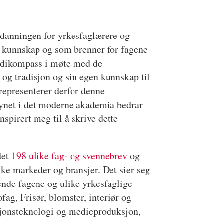
utdanningen for yrkesfaglærere og
k kunnskap og som brenner for fagene
erdikompass i møte med de
og tradisjon og sin egen kunnskap til
representerer derfor denne
synet i det moderne akademia bedrar
spirert meg til å skrive dette
det
198 ulike fag- og svennebrev
og
ulike markeder og bransjer. Det sier seg
rende fagene og ulike yrkesfaglige
ag, Frisør, blomster, interiør og
sjonsteknologi og medieproduksjon,