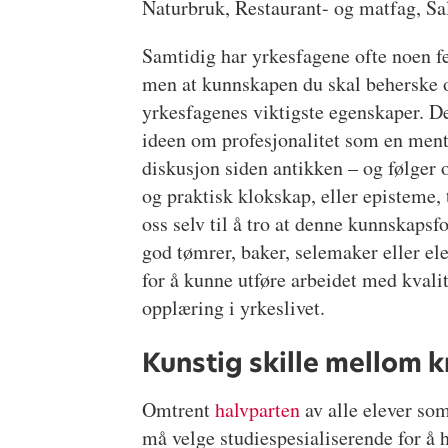
Naturbruk, Restaurant- og matfag, Sal
Samtidig har yrkesfagene ofte noen fel
men at kunnskapen du skal beherske o
yrkesfagenes viktigste egenskaper. De
ideen om profesjonalitet som en ment
diskusjon siden antikken – og følger
og praktisk klokskap, eller episteme, 
oss selv til å tro at denne kunnskaps
god tømrer, baker, selemaker eller e
for å kunne utføre arbeidet med kvalit
opplæring i yrkeslivet.
Kunstig skille mellom 
Omtrent
halvparten
av alle elever so
må velge studiespesialiserende for å