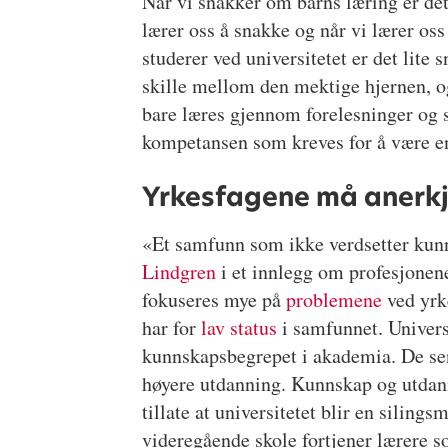
Når vi snakker om barns læring er det
lærer oss å snakke og når vi lærer os
studerer ved universitetet er det lit
skille mellom den mektige hjernen, o
bare læres gjennom forelesninger og 
kompetansen som kreves for å være e
Yrkesfagene må anerk
«Et samfunn som ikke verdsetter kunns
Lindgren
i et innlegg om profesjonene
fokuseres mye på
problemene
ved yrk
har for
lav status
i samfunnet. Universi
kunnskapsbegrepet i akademia. De sen
høyere utdanning. Kunnskap og utdann
tillate at universitetet blir en sili
videregående skole fortjener lærere so