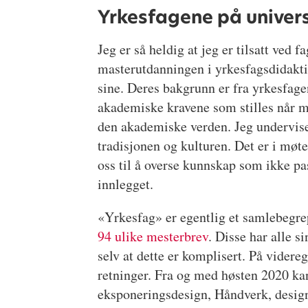
Yrkesfagene på univers
Jeg er så heldig at jeg er tilsatt ved
masterutdanningen i yrkesfagsdidakti
sine. Deres bakgrunn er fra yrkesfag
akademiske kravene som stilles når m
den akademiske verden. Jeg underviser
tradisjonen og kulturen. Det er i mø
oss til å overse kunnskap som ikke pas
innlegget.
«Yrkesfag» er egentlig et samlebegre
94 ulike mesterbrev
. Disse har alle s
selv at dette er komplisert. På vider
retninger. Fra og med høsten 2020 ka
eksponeringsdesign, Håndverk, desig