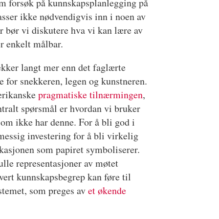
llom forsøk på kunnskapsplanlegging på
sser ikke nødvendigvis inn i noen av
 bør vi diskutere hva vi kan lære av
r enkelt målbar.
ekker langt mer enn det faglærte
 for snekkeren, legen og kunstneren.
merikanske
pragmatiske tilnærmingen
,
ntralt spørsmål er hvordan vi bruker
om ikke har denne. For å bli god i
ssig investering for å bli virkelig
ikasjonen som papiret symboliserer.
ulle representasjoner av møtet
rt kunnskapsbegrep kan føre til
ystemet, som preges av
et økende