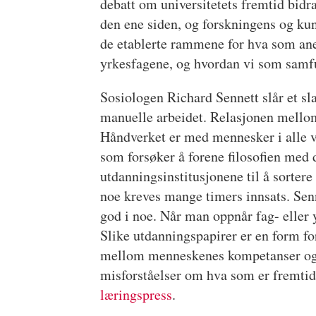
debatt om universitetets fremtid bidr
den ene siden, og forskningens og ku
de etablerte rammene for hva som ane
yrkesfagene, og hvordan vi som samf
Sosiologen Richard Sennett slår et sl
manuelle arbeidet. Relasjonen mellom
Håndverket er med mennesker i alle 
som forsøker å forene filosofien med 
utdanningsinstitusjonene til å sorter
noe kreves mange timers innsats. Se
god i noe. Når man oppnår fag- eller 
Slike utdanningspapirer er en form fo
mellom menneskenes kompetanser og s
misforståelser om hva som er fremtid
læringspress
.