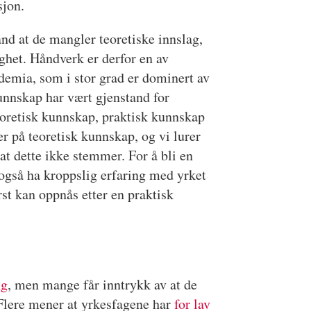
sjon.
and at de mangler teoretiske innslag,
het. Håndverk er derfor en av
ademia, som i stor grad er dominert av
unnskap har vært gjenstand for
eoretisk kunnskap, praktisk kunnskap
er på teoretisk kunnskap, og vi lurer
at dette ikke stemmer. For å bli en
også ha kroppslig erfaring med yrket
rst kan oppnås etter en praktisk
ng
, men mange får inntrykk av at de
 Flere mener at yrkesfagene har
for lav