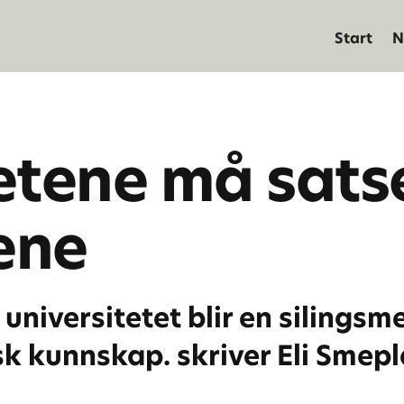
Start
N
etene må sats
ene
at universitetet blir en silin
k kunnskap. skriver Eli Smepl