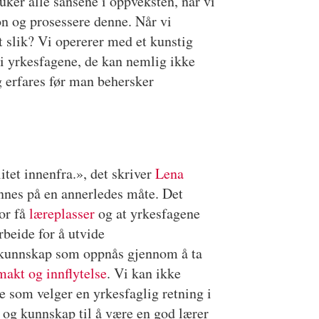
uker alle sansene i oppveksten, når vi
on og prosessere denne. Når vi
t slik? Vi opererer med et kunstig
i yrkesfagene, de kan nemlig ikke
g erfares før man behersker
tet innenfra.», det skriver
Lena
ennes på en annerledes måte. Det
or få
læreplasser
og at yrkesfagene
rbeide for å utvide
ll kunnskap som oppnås gjennom å ta
makt og innflytelse
. Vi kan ikke
e som velger en yrkesfaglig retning i
r og kunnskap til å være en god lærer