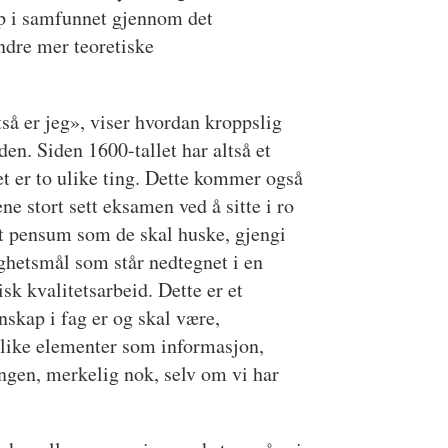
ap i samfunnet gjennom det
ndre mer teoretiske
tså er jeg», viser hvordan kroppslig
den. Siden 1600-tallet har altså et
t er to ulike ting. Dette kommer også
ne stort sett eksamen ved å sitte i ro
et pensum som de skal huske, gjengi
ghetsmål som står nedtegnet i en
sk kvalitetsarbeid. Dette er et
nskap i fag er og skal være,
 ulike elementer som informasjon,
ngen, merkelig nok, selv om vi har