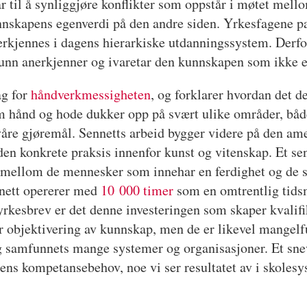
ar til å synliggjøre konflikter som oppstår i møtet me
nnskapens egenverdi på den andre siden. Yrkesfagene pa
rkjennes i dagens hierarkiske utdanningssystem. Derfor
unn anerkjenner og ivaretar den kunnskapen som ikke e
ag for
håndverkmessigheten
, og forklarer hvordan det d
 hånd og hode dukker opp på svært ulike områder, både
våre gjøremål. Sennetts arbeid bygger videre på den a
den konkrete praksis innenfor kunst og vitenskap. Et se
e mellom de mennesker som innehar en ferdighet og de s
nnett opererer med
10 000 timer
som en omtrentlig tidsme
yrkesbrev er det denne investeringen som skaper kvalif
r objektivering av kunnskap, men de er likevel mangelf
amfunnets mange systemer og organisasjoner. Et sneve
ens kompetansebehov, noe vi ser resultatet av i skoles