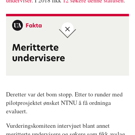
underviser
. I 2018 fikk
12 søkere denne statusen
.
Fakta
Meritterte
undervisere
Deretter var det bom stopp. Etter to runder med
pilotprosjektet ønsket NTNU å få ordninga
evaluert.
Vurderingskomiteen intervjuet blant annet
meritterte undervisere og søkere som fikk avslag