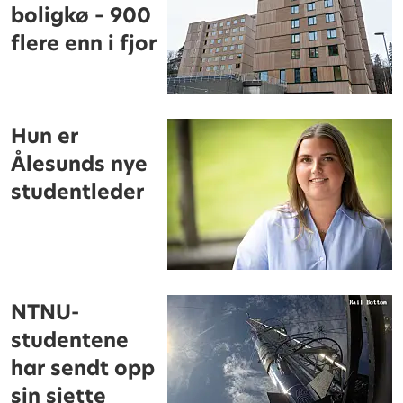
boligkø – 900
flere enn i fjor
Hun er
Ålesunds nye
studentleder
NTNU-
studentene
har sendt opp
sin sjette