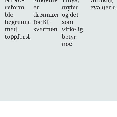
NTNU-
Studentene
Troya,
Grundig
reform
er
myter
evaluerin
ble
drømmemålet
og det
begrunnet
for KI-
som
med
svermene
virkelig
toppforskning
betyr
noe