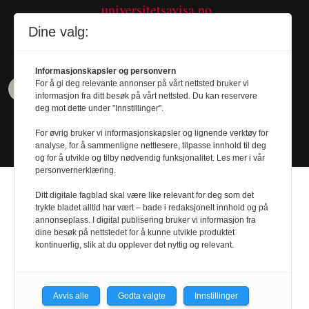
universitetsavisa.no
Tel. 480 55 655
Dine valg:
Informasjonskapsler og personvern
For å gi deg relevante annonser på vårt nettsted bruker vi
informasjon fra ditt besøk på vårt nettsted. Du kan reservere
deg mot dette under "Innstillinger".
For øvrig bruker vi informasjonskapsler og lignende verktøy for
analyse, for å sammenligne nettlesere, tilpasse innhold til deg
og for å utvikle og tilby nødvendig funksjonalitet. Les mer i vår
personvernerklæring.
Ditt digitale fagblad skal være like relevant for deg som det
trykte bladet alltid har vært – bade i redaksjonelt innhold og på
annonseplass. I digital publisering bruker vi informasjon fra
Design by
Nordström Design
- Powered by
dine besøk på nettstedet for å kunne utvikle produktet
kontinuerlig, slik at du opplever det nyttig og relevant.
Labrador CMS
Avvis alle
Godta valgte
Innstillinger