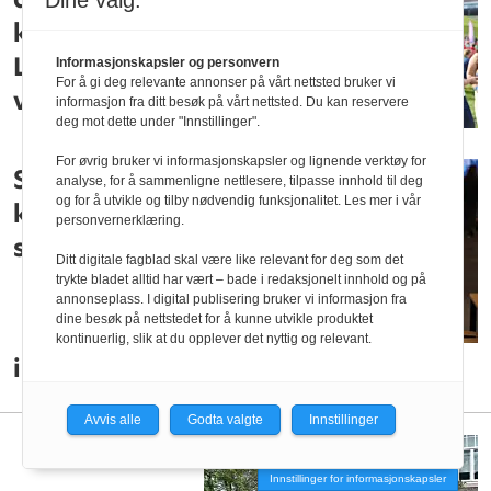
Dine valg:
klasse visste
Lasse hva han
Informasjonskapsler og personvern
For å gi deg relevante annonser på vårt nettsted bruker vi
ville studere
informasjon fra ditt besøk på vårt nettsted. Du kan reservere
deg mot dette under "Innstillinger".
For øvrig bruker vi informasjonskapsler og lignende verktøy for
Samlet
analyse, for å sammenligne nettlesere, tilpasse innhold til deg
og for å utvikle og tilby nødvendig funksjonalitet. Les mer i vår
kvinnelige
personvernerklæring.
studenter før
Ditt digitale fagblad skal være like relevant for deg som det
trykte bladet alltid har vært – bade i redaksjonelt innhold og på
annonseplass. I digital publisering bruker vi informasjon fra
dine besøk på nettstedet for å kunne utvikle produktet
kontinuerlig, slik at du opplever det nyttig og relevant.
immatrikuleringen
Avvis alle
Godta valgte
Innstillinger
Innstillinger for informasjonskapsler