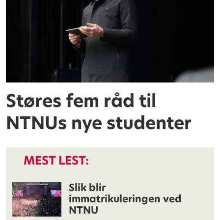
Støres fem råd til
NTNUs nye studenter
MEST LEST:
Slik blir
immatrikuleringen ved
NTNU