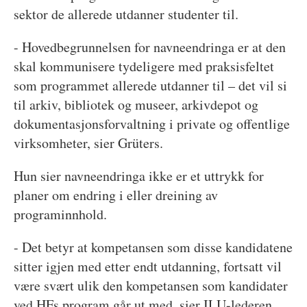
sektor de allerede utdanner studenter til.
- Hovedbegrunnelsen for navneendringa er at den
skal kommunisere tydeligere med praksisfeltet
som programmet allerede utdanner til – det vil si
til arkiv, bibliotek og museer, arkivdepot og
dokumentasjonsforvaltning i private og offentlige
virksomheter, sier Grüters.
Hun sier navneendringa ikke er et uttrykk for
planer om endring i eller dreining av
programinnhold.
- Det betyr at kompetansen som disse kandidatene
sitter igjen med etter endt utdanning, fortsatt vil
være svært ulik den kompetansen som kandidater
ved HFs program går ut med, sier ILU-lederen.