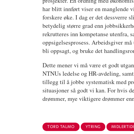
prosjekter. En ordning med økonomiske
har blitt innført viser en manglende 
forskere øke. I dag er det dessverre sl
betydelig større grad enn jobbsikkerh
rekrutteres inn kompetanse utenfra, sa
oppsigelsesprosess. Arbeidsgiver må ut
bli oppsagt, og bruke det handlingsro
Dette mener vi må være et godt utga
NTNUs ledelse og HR-avdeling, samtidi
tillegg til å jobbe systematisk med 
situasjoner så godt vi kan. For hvis 
drømmer, mye viktigere drømmer enn 
TORD TALMO
YTRING
MIDLERTID