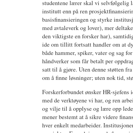
studentene lærer skal vi selvfølgelig 
institutt enn på ren prosjektfinansier
basisfinansieringen og styrke institus
med avtaleverk og lover), mer deltake
den viktigste en forsker har), samtid
ide om tillitt fortsatt handler om at 
både hammer, spiker, vater og sag for
håndverker som får betalt per oppdrag
satt til å gjøre. Uten denne støtten f
om å finne løsninger; uten nok tid, s
Forskerforbundet ønsker HR-sjefens ide
med de verktøyene vi har, og ren arbei
og vilje til å opplyse og lære opp led
mener bestemt at å sikre videre finan
hver enkelt medarbeider. Institusjonen