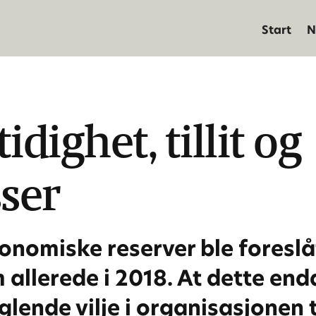
Start
N
dighet, tillit og
ser
nomiske reserver ble foreslåt
allerede i 2018. At dette enda
glende vilje i organisasjonen 