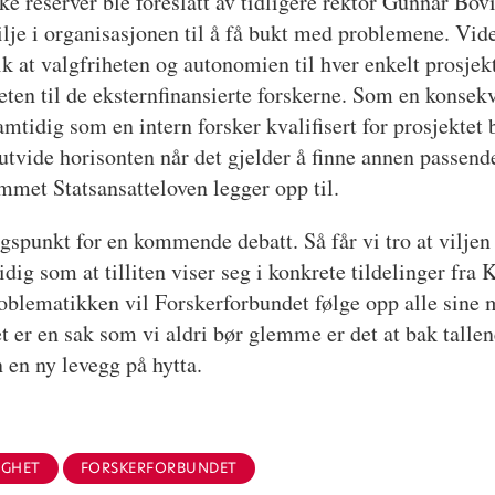
 reserver ble foreslått av tidligere rektor Gunnar Bovi
vilje i organisasjonen til å få bukt med problemene. Vid
ik at valgfriheten og autonomien til hver enkelt prosjekt
eten til de eksternfinansierte forskerne. Som en konsek
mtidig som en intern forsker kvalifisert for prosjektet 
vide horisonten når det gjelder å finne annen passende s
mmet Statsansatteloven legger opp til.
ngspunkt for en kommende debatt.
Så får vi tro at vilje
g som at tilliten viser seg i konkrete tildelinger fra
problematikken vil Forskerforbundet følge opp alle sin
det er en sak som vi aldri bør glemme er det at bak tall
en ny levegg på hytta.
IGHET
FORSKERFORBUNDET