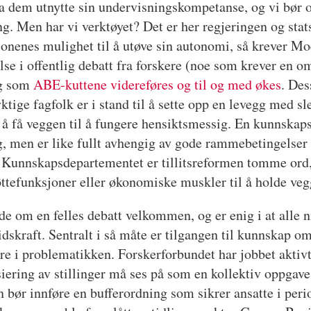
la dem utnytte sin undervisningskompetanse, og vi bør og
ing. Men har vi verktøyet? Det er her regjeringen og stat
jonenes mulighet til å utøve sin autonomi, så krever Moe
lse i offentlig debatt fra forskere (noe som krever en 
ig som
ABE-kuttene videreføres og til og med økes
. Des
dyktige fagfolk er i stand til å sette opp en levegg med
 å få veggen til å fungere hensiktsmessig. En kunnskapsa
, men er like fullt avhengig av gode rammebetingelser og
ra Kunnskapsdepartementet er tillitsreformen tomme ord,
tøttefunksjoner eller økonomiske muskler til å holde ve
 om en felles debatt velkommen, og er enig i at alle niv
dskraft. Sentralt i så måte er tilgangen til kunnskap om
ere i problematikken. Forskerforbundet har jobbet aktivt
siering av stillinger må ses på som en kollektiv oppgave
 bør innføre en bufferordning som sikrer ansatte i perio