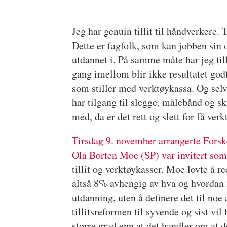
Jeg har genuin tillit til håndverkere. 
Dette er fagfolk, som kan jobben sin o
utdannet i. På samme måte har jeg til
gang imellom blir ikke resultatet godt 
som stiller med verktøykassa. Og selv
har tilgang til slegge, målebånd og skru
med, da er det rett og slett for få ver
Tirsdag 9. november arrangerte Forsk
Ola Borten Moe (SP) var invitert som
tillit og verktøykasser. Moe lovte å 
altså 8% avhengig av hva og hvordan m
utdanning, uten å definere det til no
tillitsreformen til syvende og sist vi
større grad enn at det handler om at d