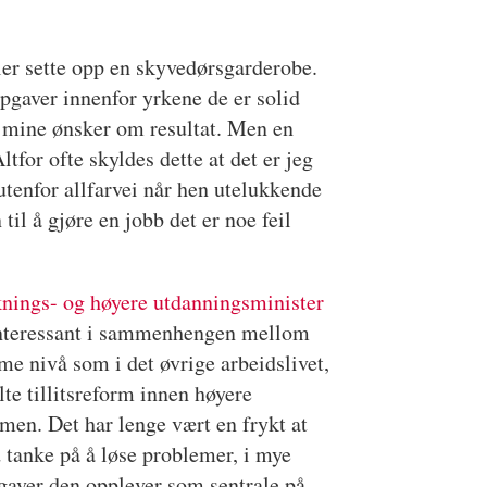
eller sette opp en skyvedørsgarderobe.
ppgaver innenfor yrkene de er solid
er mine ønsker om resultat. Men en
ltfor ofte skyldes dette at det er jeg
utenfor allfarvei når hen utelukkende
 til å gjøre en jobb det er noe feil
knings- og høyere utdanningsminister
 interessant i sammenhengen mellom
me nivå som i det øvrige arbeidslivet,
te tillitsreform innen høyere
men. Det har lenge vært en frykt at
d tanke på å løse problemer, i mye
ppgaver den opplever som sentrale på