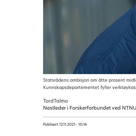
Statsrådens ambisjon om åtte prosent midle
Kunnskapsdepartementet fyller verktøykass
Tord
Talmo
Nestleder i Forskerforbundet ved NTN
Publisert
12.11.2021 - 10:14