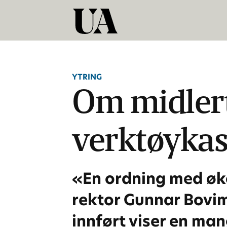
YTRING
Om midlerti
verktøykas
«En ordning med øko
rektor Gunnar Bovim 
innført viser en man