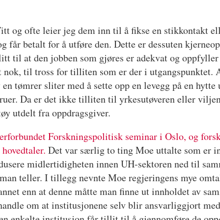
Titt og ofte leier jeg dem inn til å fikse en stikkontakt 
g får betalt for å utføre den. Dette er dessuten kjerneo
litt til at den jobben som gjøres er adekvat og oppfyll
nok, til tross for tilliten som er der i utgangspunktet. A
 en tømrer sliter med å sette opp en levegg på en hytte 
er. Da er det ikke tilliten til yrkesutøveren eller viljen
ktøy utdelt fra oppdragsgiver.
erforbundet Forskningspolitisk seminar i Oslo, og fors
 hovedtaler.
Det var særlig to ting Moe uttalte som er
redusere midlertidigheten innen UH-sektoren ned til sam
an teller. I tillegg nevnte Moe regjeringens mye omtal
e annet enn at denne måtte man finne ut innholdet av sam
l handle om at institusjonene selv blir ansvarliggjort me
en enkelte institusjon får tillit til å gjennomføre de o