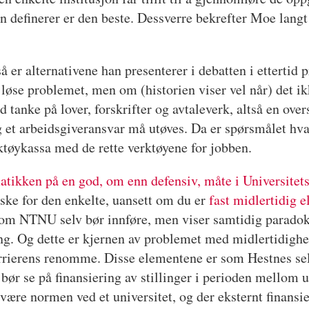
n definerer er den beste. Dessverre bekrefter Moe langt
 er alternativene han presenterer i debatten i ettertid p
å løse problemet, men om (historien viser vel når) det ik
tanke på lover, forskrifter og avtaleverk, altså en ove
 og et arbeidsgiveransvar må utøves. Da er spørsmålet hv
ktøykassa med de rette verktøyene for jobben.
tikken på en god, om enn defensiv, måte i Universitet
giske for den enkelte, uansett om du er
fast midlertidig e
som NTNU selv bør innføre, men viser samtidig paradoks
g. Og dette er kjernen av problemet med midlertidighet
karrierens renomme. Disse elementene er som Hestnes sel
bør se på finansiering av stillinger i perioden mellom 
være normen ved et universitet, og der eksternt finansie