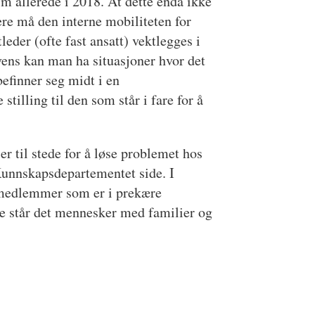
m allerede i 2018. At dette enda ikke
ere må den interne mobiliteten for
leder (ofte fast ansatt) vektlegges i
vens kan man ha situasjoner hvor det
befinner seg midt i en
tilling til den som står i fare for å
n er til stede for å løse problemet hos
 Kunnskapsdepartementet side.
I
e medlemmer som er i prekære
ene står det mennesker med familier og