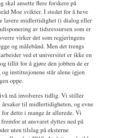
 skal ansette flere forskere på
sråd Moe svikter. I stedet for å heve
 lavere midlertidighet (i dialog eller
omdisponering av tidsressursen som er
sverre virker det som regjeringens
 slegge og målebånd. Men det trengs
rbeider ved et universitet er ikke en
 tillit for å gjøre den jobben de er
 og institusjonene står alene igjen
ggen oppe.
å må involveres tidlig. Vi stiller
 årsaker til midlertidigheten, og evne
 for dette i mange år allerede. Vi
 fremfor at ansvaret dyttes ned på
der uten tilslag på eksterne