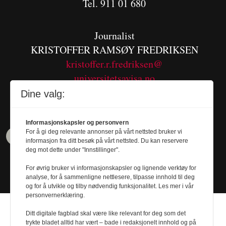
Tel. 911 01 680
Journalist
KRISTOFFER RAMSØY FREDRIKSEN
kristoffer.r.fredriksen@
universitetsavisa.no
Tel. 480 55 655
Dine valg:
Informasjonskapsler og personvern
For å gi deg relevante annonser på vårt nettsted bruker vi
informasjon fra ditt besøk på vårt nettsted. Du kan reservere
deg mot dette under "Innstillinger".
For øvrig bruker vi informasjonskapsler og lignende verktøy for
analyse, for å sammenligne nettlesere, tilpasse innhold til deg
og for å utvikle og tilby nødvendig funksjonalitet. Les mer i vår
personvernerklæring.
Ditt digitale fagblad skal være like relevant for deg som det
trykte bladet alltid har vært – bade i redaksjonelt innhold og på