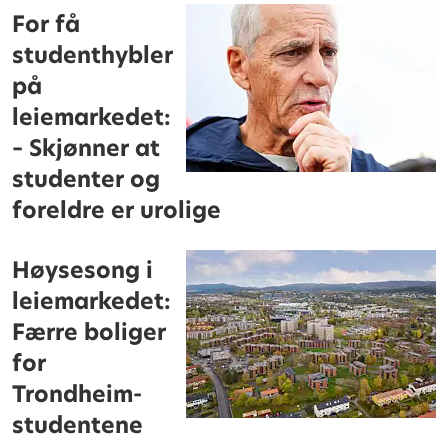
For få
studenthybler
på
leiemarkedet:
– Skjønner at
studenter og
foreldre er urolige
Høysesong i
leiemarkedet:
Færre boliger
for
Trondheim-
studentene