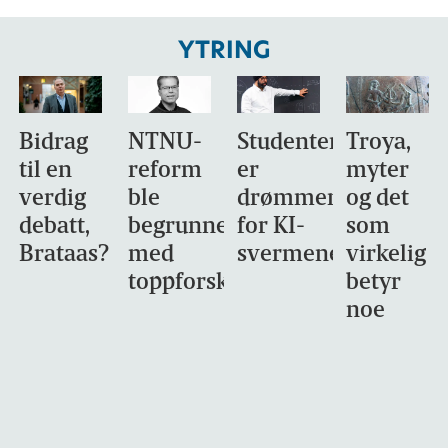
YTRING
Bidrag
NTNU-
Studentene
Troya,
til en
reform
er
myter
verdig
ble
drømmemålet
og det
debatt,
begrunnet
for KI-
som
Brataas?
med
svermene
virkelig
toppforskning
betyr
noe