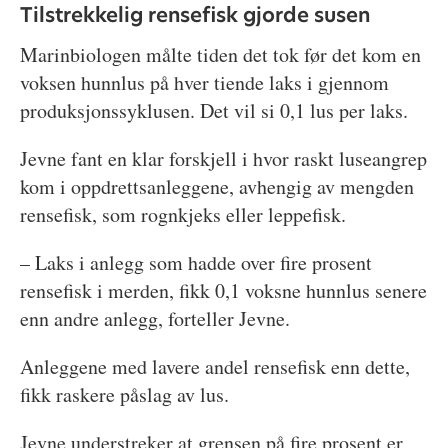
Tilstrekkelig rensefisk gjorde susen
Marinbiologen målte tiden det tok før det kom en
voksen hunnlus på hver tiende laks i gjennom
produksjonssyklusen. Det vil si 0,1 lus per laks.
Jevne fant en klar forskjell i hvor raskt luseangrep
kom i oppdrettsanleggene, avhengig av mengden
rensefisk, som rognkjeks eller leppefisk.
– Laks i anlegg som hadde over fire prosent
rensefisk i merden, fikk 0,1 voksne hunnlus senere
enn andre anlegg, forteller Jevne.
Anleggene med lavere andel rensefisk enn dette,
fikk raskere påslag av lus.
Jevne understreker at grensen på fire prosent er