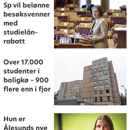
Sp vil belønne
besøksvenner
med
studielån-
rabatt
Over 17.000
studenter i
boligkø – 900
flere enn i fjor
Hun er
Ålesunds nye