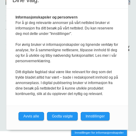
Dine valg:
Bidrag
NTNU-
Studentene
Troya,
Informasjonskapsler og personvern
til en
reform
er
myter
For å gi deg relevante annonser på vårt nettsted bruker vi
informasjon fra ditt besøk på vårt nettsted. Du kan reservere
verdig
ble
drømmemålet
og det
deg mot dette under "Innstillinger".
debatt,
begrunnet
for KI-
som
For øvrig bruker vi informasjonskapsler og lignende verktøy for
Brataas?
med
svermene
virkelig
analyse, for å sammenligne nettlesere, tilpasse innhold til deg
toppforskning
betyr
og for å utvikle og tilby nødvendig funksjonalitet. Les mer i vår
personvernerklæring.
noe
Ditt digitale fagblad skal være like relevant for deg som det
trykte bladet alltid har vært – bade i redaksjonelt innhold og på
annonseplass. I digital publisering bruker vi informasjon fra
dine besøk på nettstedet for å kunne utvikle produktet
kontinuerlig, slik at du opplever det nyttig og relevant.
Avvis alle
Godta valgte
Innstillinger
Innstillinger for informasjonskapsler