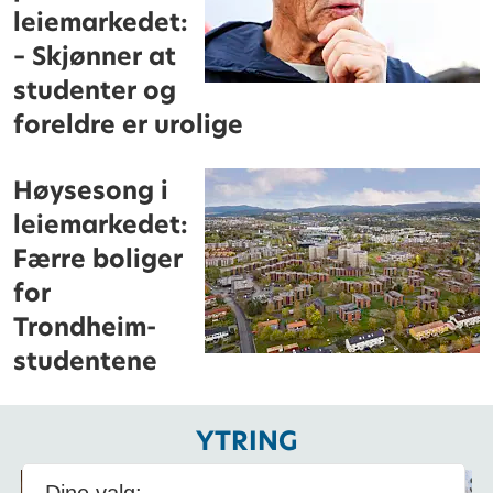
leiemarkedet:
– Skjønner at
studenter og
foreldre er urolige
Høysesong i
leiemarkedet:
Færre boliger
for
Trondheim-
studentene
YTRING