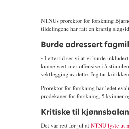
NTNUs prorektor for forskning Bjarne F
tildelingene har fått en kraftig slagsi
Burde adressert fagmi
-
I ettertid ser vi at vi burde inklude
kunne vært mer offensive i å stimulere
vektlegging av dette. Jeg tar kritikke
Prorektor for forskning har ledet eva
prodekaner for forskning, 5 kvinner 
Kritiske til kjønnsbala
Det var rett før jul at
NTNU lyste ut mi