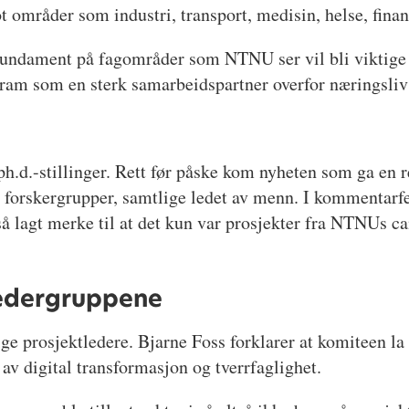
t områder som industri, transport, medisin, helse, fina
g fundament på fagområder som NTNU ser vil bli viktige 
fram som en sterk samarbeidspartner overfor næringsliv o
6 ph.d.-stillinger. Rett før påske kom nyheten som ga en
 ni forskergrupper, samtlige ledet av menn. I kommentar
så lagt merke til at det kun var prosjekter fra NTNUs
 ledergruppene
e prosjektledere. Bjarne Foss forklarer at komiteen la v
 av digital transformasjon og tverrfaglighet.