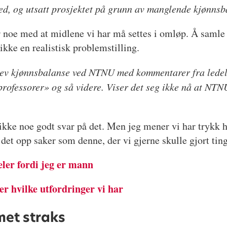
ned, og utsatt prosjektet på grunn av manglende kjønns
er noe med at midlene vi har må settes i omløp. Å samle
r ikke en realistisk problemstilling.
jev kjønnsbalanse ved NTNU med kommentarer fra ledelse
rofessorer» og så videre. Viser det seg ikke nå at NTNUs
r ikke noe godt svar på det. Men jeg mener vi har trykk h
 det opp saker som denne, der vi gjerne skulle gjort tin
eler fordi jeg er mann
ver hvilke utfordringer vi har
met straks