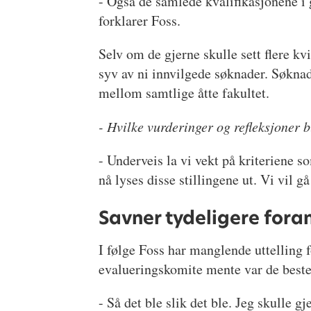
- Også de samlede kvalifikasjonene i g
forklarer Foss.
Selv om de gjerne skulle sett flere kvi
syv av ni innvilgede søknader. Søknad
mellom samtlige åtte fakultet.
- Hvilke vurderinger og refleksjoner b
- Underveis la vi vekt på kriteriene s
nå lyses disse stillingene ut. Vi vil 
Savner tydeligere foran
I følge Foss har manglende uttellin
evalueringskomite mente var de beste
- Så det ble slik det ble. Jeg skulle 