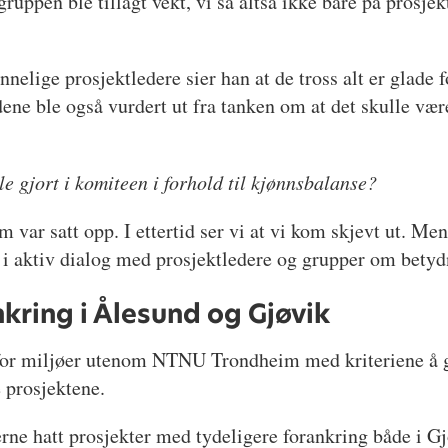
ruppen ble tillagt vekt, vi så altså ikke bare på prosjek
nnelige prosjektledere sier han at de tross alt er glade f
ene ble også vurdert ut fra tanken om at det skulle vær
le gjort i komiteen i forhold til kjønnsbalanse?
om var satt opp. I ettertid ser vi at vi kom skjevt ut. M
gå i aktiv dialog med prosjektledere og grupper om bety
kring i Ålesund og Gjøvik
g for miljøer utenom NTNU Trondheim med kriteriene å
 prosjektene.
gjerne hatt prosjekter med tydeligere forankring både i G