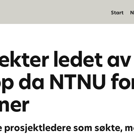
Start
N
ekter ledet a
p da NTNU for
oner
ge prosjektledere som søkte,