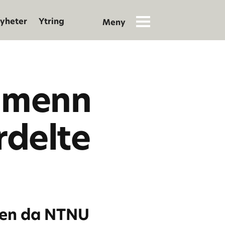
yheter
Ytring
v menn
delte
 men da NTNU