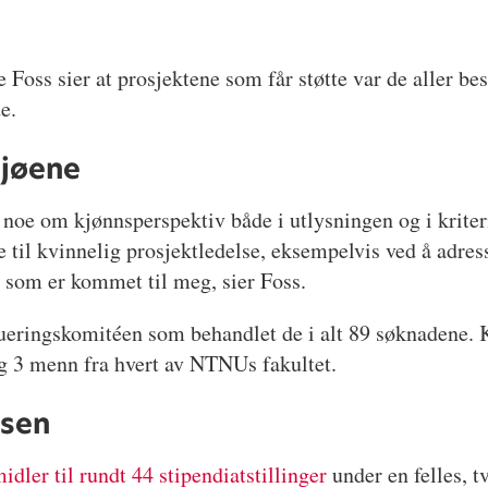
oss sier at prosjektene som får støtte var de aller best
de.
ljøene
rt noe om kjønnsperspektiv både i utlysningen og i kriter
 til kvinnelig prosjektledelse, eksempelvis ved å adres
n som er kommet til meg, sier Foss.
lueringskomitéen som behandlet de i alt 89 søknadene. 
og 3 menn fra hvert av NTNUs fakultet.
nsen
dler til rundt 44 stipendiatstillinger
under en felles, t