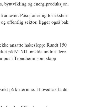
ns, byutvikling og energiproduksjon.
framover. Posisjonering for ekstern
g offentlig sektor, ligger også bak.
 rekke ansatte hakeslepp: Rundt 150
feltet på NTNU Innsida undret flere
 campus i Trondheim som slapp
ekt på kriteriene. I hovedsak la de