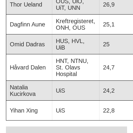
OUS, UiO,
Thor Ueland
26,9
UiT, UNN
Kreftregisteret,
Dagfinn Aune
25,1
ONH, OUS
HUS, HVL,
Omid Dadras
25
UiB
HNT, NTNU,
Håvard Dalen
St. Olavs
24,7
Hospital
Natalia
UiS
24,2
Kucirkova
Yihan Xing
UiS
22,8