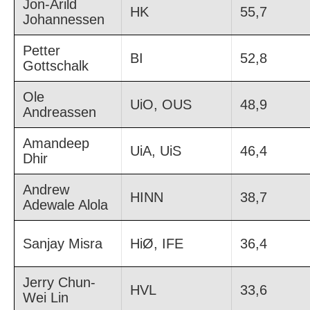
Jon-Arild
HK
55,7
Johannessen
Petter
BI
52,8
Gottschalk
Ole
UiO, OUS
48,9
Andreassen
Amandeep
UiA, UiS
46,4
Dhir
Andrew
HINN
38,7
Adewale Alola
Sanjay Misra
HiØ, IFE
36,4
Jerry Chun-
HVL
33,6
Wei Lin