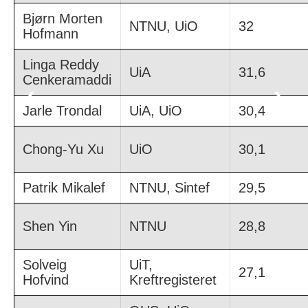
Bjørn Morten
NTNU, UiO
32
Hofmann
Linga Reddy
UiA
31,6
Cenkeramaddi
❮
❯
Jarle Trondal
UiA, UiO
30,4
Chong-Yu Xu
UiO
30,1
Patrik Mikalef
NTNU, Sintef
29,5
Shen Yin
NTNU
28,8
Solveig
UiT,
27,1
Hofvind
Kreftregisteret