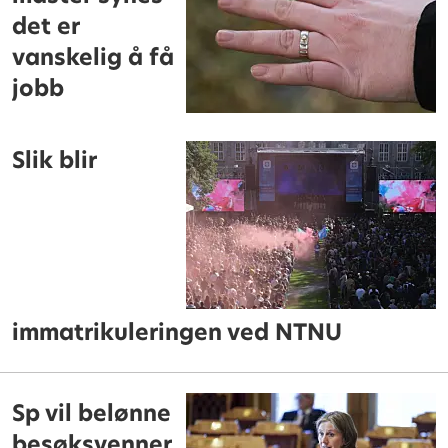
det er
vanskelig å få
jobb
Slik blir
immatrikuleringen ved NTNU
Sp vil belønne
besøksvenner