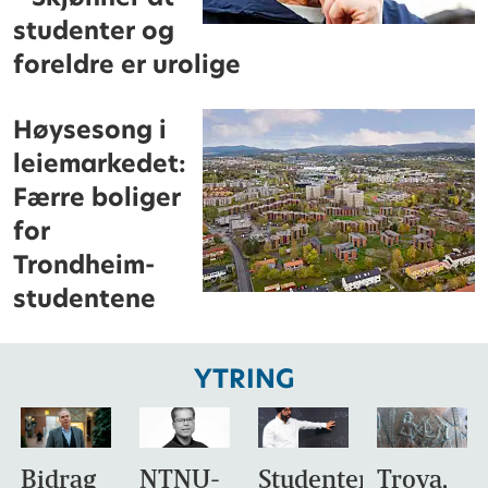
studenter og
foreldre er urolige
Høysesong i
leiemarkedet:
Færre boliger
for
Trondheim-
studentene
YTRING
Bidrag
NTNU-
Studentene
Troya,