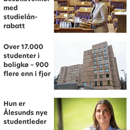
med
studielån-
rabatt
Over 17.000
studenter i
boligkø – 900
flere enn i fjor
Hun er
Ålesunds nye
studentleder