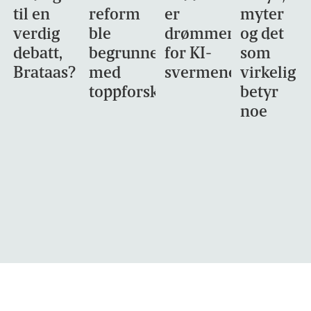
til en
reform
er
myter
verdig
ble
drømmemålet
og det
debatt,
begrunnet
for KI-
som
Brataas?
med
svermene
virkelig
toppforskning
betyr
noe