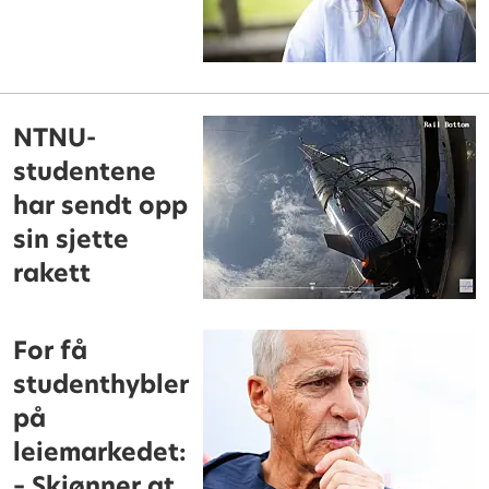
NTNU-
studentene
har sendt opp
sin sjette
rakett
For få
studenthybler
på
leiemarkedet:
– Skjønner at