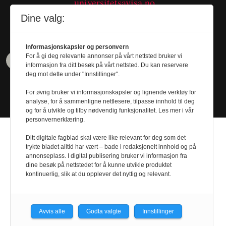
universitetsavisa.no
Tel. 480 55 655
Dine valg:
Informasjonskapsler og personvern
For å gi deg relevante annonser på vårt nettsted bruker vi
informasjon fra ditt besøk på vårt nettsted. Du kan reservere
deg mot dette under "Innstillinger".
For øvrig bruker vi informasjonskapsler og lignende verktøy for
analyse, for å sammenligne nettlesere, tilpasse innhold til deg
og for å utvikle og tilby nødvendig funksjonalitet. Les mer i vår
personvernerklæring.
Ditt digitale fagblad skal være like relevant for deg som det
trykte bladet alltid har vært – bade i redaksjonelt innhold og på
annonseplass. I digital publisering bruker vi informasjon fra
dine besøk på nettstedet for å kunne utvikle produktet
Design by
Nordström Design
- Powered by
kontinuerlig, slik at du opplever det nyttig og relevant.
Labrador CMS
Avvis alle
Godta valgte
Innstillinger