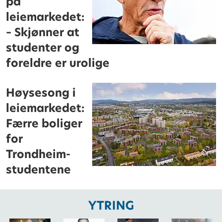
på
leiemarkedet:
– Skjønner at
studenter og
foreldre er urolige
Høysesong i
leiemarkedet:
Færre boliger
for
Trondheim-
studentene
YTRING