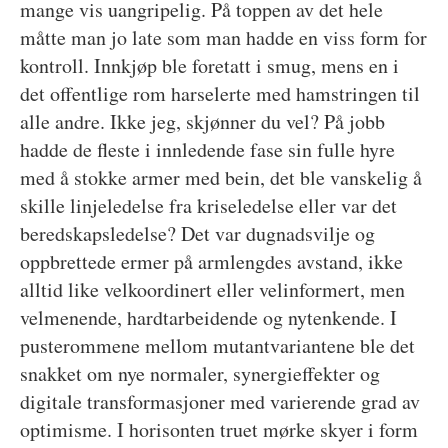
mange vis uangripelig. På toppen av det hele
måtte man jo late som man hadde en viss form for
kontroll. Innkjøp ble foretatt i smug, mens en i
det offentlige rom harselerte med hamstringen til
alle andre. Ikke jeg, skjønner du vel? På jobb
hadde de fleste i innledende fase sin fulle hyre
med å stokke armer med bein, det ble vanskelig å
skille linjeledelse fra kriseledelse eller var det
beredskapsledelse? Det var dugnadsvilje og
oppbrettede ermer på armlengdes avstand, ikke
alltid like velkoordinert eller velinformert, men
velmenende, hardtarbeidende og nytenkende. I
pusterommene mellom mutantvariantene ble det
snakket om nye normaler, synergieffekter og
digitale transformasjoner med varierende grad av
optimisme. I horisonten truet mørke skyer i form