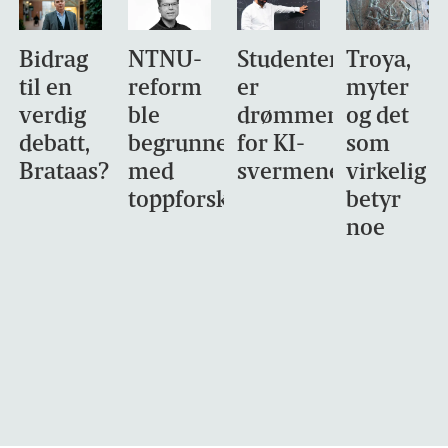
Bidrag
NTNU-
Studentene
Troya,
til en
reform
er
myter
verdig
ble
drømmemålet
og det
debatt,
begrunnet
for KI-
som
Brataas?
med
svermene
virkelig
toppforskning
betyr
noe