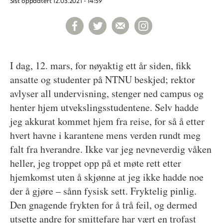
Sist oppdatert
12.03.2021 - 14:59
I dag, 12. mars, for nøyaktig ett år siden, fikk
ansatte og studenter på NTNU beskjed; rektor
avlyser all undervisning, stenger ned campus og
henter hjem utvekslingsstudentene. Selv hadde
jeg akkurat kommet hjem fra reise, for så å etter
hvert havne i karantene mens verden rundt meg
falt fra hverandre. Ikke var jeg nevneverdig våken
heller, jeg troppet opp på et møte rett etter
hjemkomst uten å skjønne at jeg ikke hadde noe
der å gjøre – sånn fysisk sett. Fryktelig pinlig.
Den gnagende frykten for å trå feil, og dermed
utsette andre for smittefare har vært en trofast