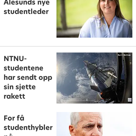
Ålesunds nye
studentleder
NTNU-
studentene
har sendt opp
sin sjette
rakett
For få
studenthybler