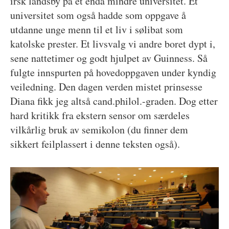
irsk landsby på et enda mindre universitet. Et
universitet som også hadde som oppgave å
utdanne unge menn til et liv i sølibat som
katolske prester. Et livsvalg vi andre boret dypt i,
sene nattetimer og godt hjulpet av Guinness. Så
fulgte innspurten på hovedoppgaven under kyndig
veiledning. Den dagen verden mistet prinsesse
Diana fikk jeg altså cand.philol.-graden. Dog etter
hard kritikk fra ekstern sensor om særdeles
vilkårlig bruk av semikolon (du finner dem
sikkert feilplassert i denne teksten også).