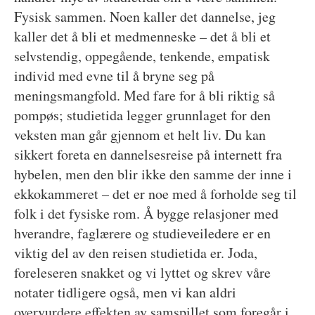
Fysisk sammen. Noen kaller det dannelse, jeg
kaller det å bli et medmenneske – det å bli et
selvstendig, oppegående, tenkende, empatisk
individ med evne til å bryne seg på
meningsmangfold. Med fare for å bli riktig så
pompøs; studietida legger grunnlaget for den
veksten man går gjennom et helt liv. Du kan
sikkert foreta en dannelsesreise på internett fra
hybelen, men den blir ikke den samme der inne i
ekkokammeret – det er noe med å forholde seg til
folk i det fysiske rom. Å bygge relasjoner med
hverandre, faglærere og studieveiledere er en
viktig del av den reisen studietida er. Joda,
foreleseren snakket og vi lyttet og skrev våre
notater tidligere også, men vi kan aldri
overvurdere effekten av samspillet som foregår i