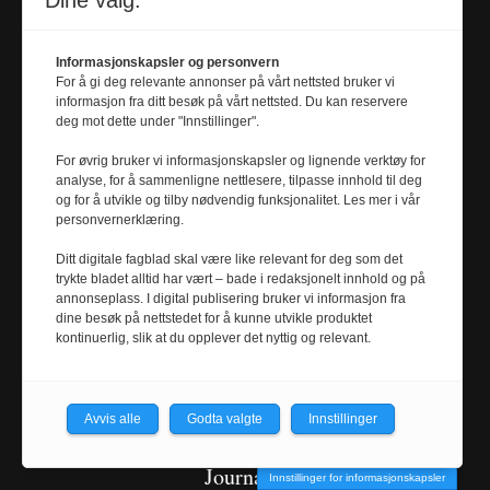
Dine valg:
Informasjonskapsler og personvern
For å gi deg relevante annonser på vårt nettsted bruker vi
Journalist
informasjon fra ditt besøk på vårt nettsted. Du kan reservere
SYNNE MÆLE
deg mot dette under "Innstillinger".
synne.male@
For øvrig bruker vi informasjonskapsler og lignende verktøy for
universitetsavisa.no
analyse, for å sammenligne nettlesere, tilpasse innhold til deg
og for å utvikle og tilby nødvendig funksjonalitet. Les mer i vår
Tel. 924 62 475
personvernerklæring.
Ditt digitale fagblad skal være like relevant for deg som det
Journalist
trykte bladet alltid har vært – bade i redaksjonelt innhold og på
annonseplass. I digital publisering bruker vi informasjon fra
MARTHE BJERVA
dine besøk på nettstedet for å kunne utvikle produktet
m
arthe.bjerva@
kontinuerlig, slik at du opplever det nyttig og relevant.
universitetsavisa.no
Tel. 911 01 680
Avvis alle
Godta valgte
Innstillinger
Journalist
Innstillinger for informasjonskapsler