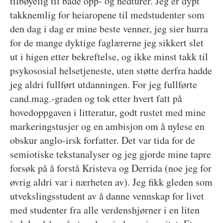
tilbøyelig til både opp- og nedturer. Jeg er dypt
takknemlig for heiaropene til medstudenter som
den dag i dag er mine beste venner, jeg sier hurra
for de mange dyktige faglærerne jeg sikkert slet
ut i higen etter bekreftelse, og ikke minst takk til
psykososial helsetjeneste, uten støtte derfra hadde
jeg aldri fullført utdanningen. For jeg fullførte
cand.mag.-graden og tok etter hvert fatt på
hovedoppgaven i litteratur, godt rustet med mine
markeringstusjer og en ambisjon om å nylese en
obskur anglo-irsk forfatter. Det var tida for de
semiotiske tekstanalyser og jeg gjorde mine tapre
forsøk på å forstå Kristeva og Derrida (noe jeg for
øvrig aldri var i nærheten av). Jeg fikk gleden som
utvekslingsstudent av å danne vennskap for livet
med studenter fra alle verdenshjørner i en liten