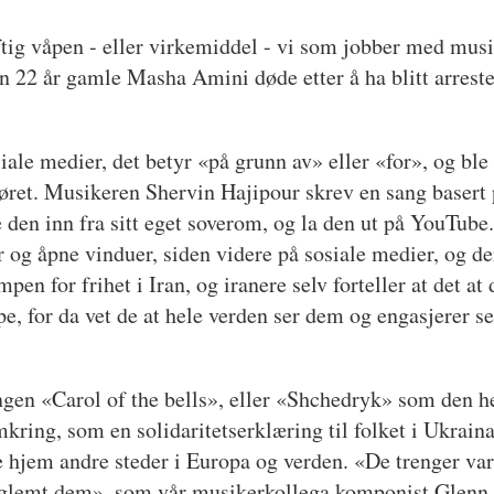
aftig våpen - eller virkemiddel - vi som jobber med mu
en 22 år gamle Masha Amini døde etter å ha blitt arrest
ale medier, det betyr «på grunn av» eller «for», og ble
prøret. Musikeren Shervin Hajipour skrev en sang basert 
 den inn fra sitt eget soverom, og la den ut på YouTube
ler og åpne vinduer, siden videre på sosiale medier, og d
en for frihet i Iran, og iranere selv forteller at det at
e, for da vet de at hele verden ser dem og engasjerer se
n «Carol of the bells», eller «Shchedryk» som den hete
ring, som en solidaritetserklæring til folket i Ukraina,
e hjem andre steder i Europa og verden. «De trenger v
har glemt dem», som vår musikerkollega komponist Glen