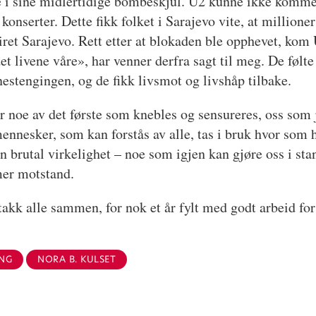
 i sine midlertidige bombeskjul. U2 kunne ikke komme 
 konserter. Dette fikk folket i Sarajevo vite, at million
leiret Sarajevo. Rett etter at blokaden ble opphevet, ko
 livene våre», har venner derfra sagt til meg. De følte 
nestengingen, og de fikk livsmot og livshåp tilbake.
er noe av det første som knebles og sensureres, oss som
ennesker, som kan forstås av alle, tas i bruk hvor som 
en brutal virkelighet – noe som igjen kan gjøre oss i stan
mer motstand.
takk alle sammen, for nok et år fylt med godt arbeid f
ING
NORA B. KULSET