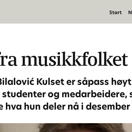
Start
N
fra musikkfolket
Bilalović Kulset er såpass høyt
til studenter og medarbeidere, 
se hva hun deler nå i desember