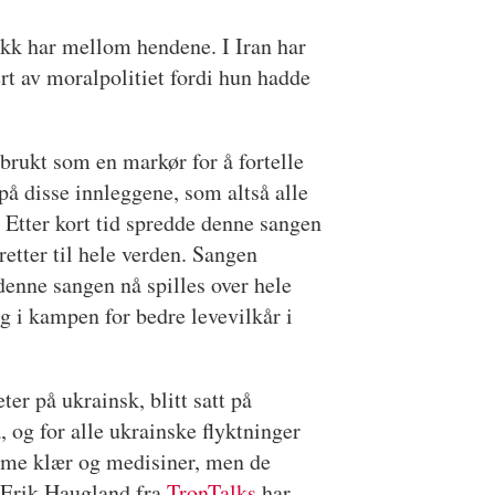
sikk har mellom hendene. I
Iran har
ert av moralpolitiet fordi hun hadde
 brukt som en markør for å fortelle
på disse innleggene, som altså alle
. Etter kort tid spredde denne sangen
eretter til hele verden. Sangen
 denne sangen nå spilles over hele
g i kampen for bedre levevilkår i
r på ukrainsk, blitt satt på
 og for alle ukrainske flyktninger
arme klær og medisiner, men de
n Erik Haugland fra
TronTalks
har