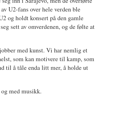
seg inn i Sarajevo, men de overførte
er av U2-fans over hele verden ble
m U2 og holdt konsert på den gamle
seg sett av omverdenen, og de følte at
 jobber med kunst. Vi har nemlig et
helst, som kan motivere til kamp, som
d til å tåle enda litt mer, å holde ut
or og med musikk.