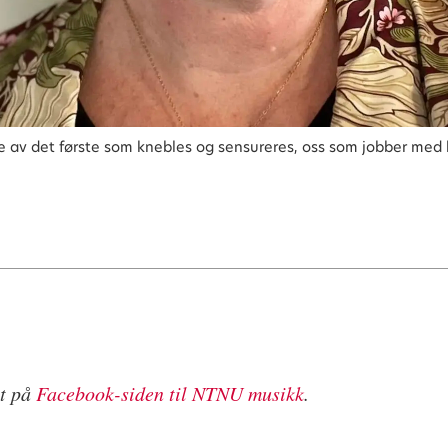
oe av det første som knebles og sensureres, oss som jobber med k
ut på
Facebook-siden til NTNU musikk
.