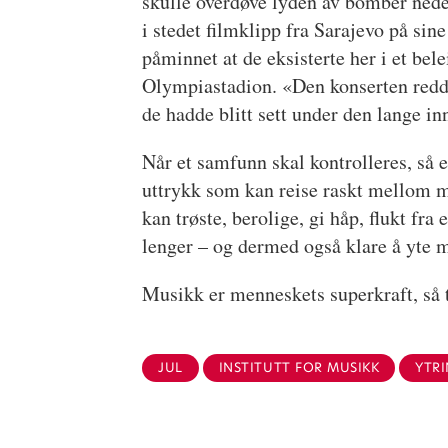
skulle overdøve lyden av bomber nede
i stedet filmklipp fra Sarajevo på sine
påminnet at de eksisterte her i et be
Olympiastadion. «Den konserten reddet
de hadde blitt sett under den lange in
Når et samfunn skal kontrolleres, så 
uttrykk som kan reise raskt mellom m
kan trøste, berolige, gi håp, flukt fra 
lenger – og dermed også klare å yte 
Musikk er menneskets superkraft, så 
JUL
INSTITUTT FOR MUSIKK
YTR