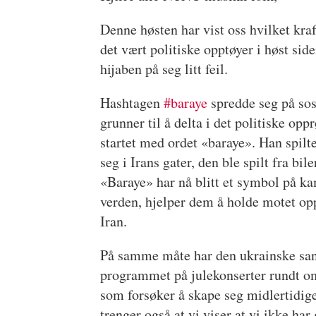
Denne høsten har vist oss hvilket kr
det vært politiske opptøyer i høst sid
hijaben på seg litt feil.
Hashtagen
#baraye
spredde seg på sosi
grunner til å delta i det politiske op
startet med ordet «baraye». Han spilte
seg i Irans gater, den ble spilt fra bi
«Baraye» har nå blitt et symbol på kamp
verden, hjelper dem å holde motet opp
Iran.
På samme måte har den ukrainske sange
programmet på julekonserter rundt omk
som forsøker å skape seg midlertidig
trenger også at vi viser at vi ikke 