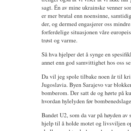
sagt. Én av mine ukrainske venner som
er mer brutal enn noensinne, samtidig
der, og dermed engasjerer oss mindre
forferdelige situasjonen våre europeis
trøst og varme.
Så hva hjelper det å synge en spesifik
annet enn god samvittighet hos oss se
Da vil jeg spole tilbake noen år til k
Jugoslavia. Byen Sarajevo var blokke
bomberom. Der satt de og hørte på ku
hvordan hylelyden før bombenedslaget
Bandet U2, som da var på høyden av su
hjelp til å holde motet og livsviljen 