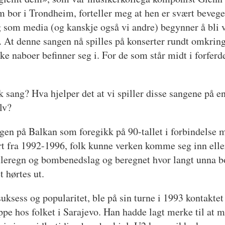
 bor i Trondheim, forteller meg at hen er svært beveget
 som media (og kanskje også vi andre) begynner å bli v
. At denne sangen nå spilles på konserter rundt omkrin
ke naboer befinner seg i. For de som står midt i forferde
k sang? Hva hjelper det at vi spiller disse sangene på en
lv?
rigen på Balkan som foregikk på 90-tallet i forbindelse 
rt fra 1992-1996, folk kunne verken komme seg inn eller
leregn og bombenedslag og beregnet hvor langt unna b
 hørtes ut.
ksess og popularitet, ble på sin turne i 1993 kontakte
oppe hos folket i Sarajevo. Han hadde lagt merke til at