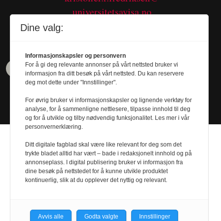
universitetsavisa.no
Tel. 480 55 655
Dine valg:
Informasjonskapsler og personvern
For å gi deg relevante annonser på vårt nettsted bruker vi
informasjon fra ditt besøk på vårt nettsted. Du kan reservere
deg mot dette under "Innstillinger".
For øvrig bruker vi informasjonskapsler og lignende verktøy for
analyse, for å sammenligne nettlesere, tilpasse innhold til deg
og for å utvikle og tilby nødvendig funksjonalitet. Les mer i vår
personvernerklæring.
Ditt digitale fagblad skal være like relevant for deg som det
trykte bladet alltid har vært – bade i redaksjonelt innhold og på
annonseplass. I digital publisering bruker vi informasjon fra
Design by
Nordström Design
- Powered by
dine besøk på nettstedet for å kunne utvikle produktet
kontinuerlig, slik at du opplever det nyttig og relevant.
Labrador CMS
Avvis alle
Godta valgte
Innstillinger