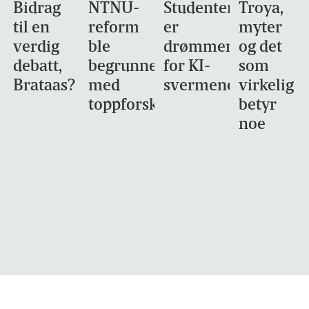
Bidrag
NTNU-
Studentene
Troya,
til en
reform
er
myter
verdig
ble
drømmemålet
og det
debatt,
begrunnet
for KI-
som
Brataas?
med
svermene
virkelig
toppforskning
betyr
noe