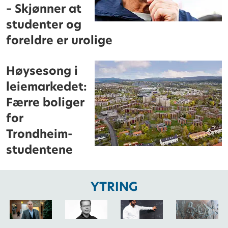
– Skjønner at
studenter og
foreldre er urolige
Høysesong i
leiemarkedet:
Færre boliger
for
Trondheim-
studentene
YTRING