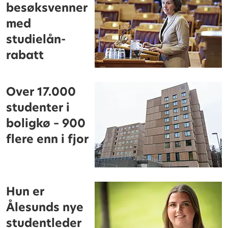
besøksvenner
med
studielån-
rabatt
Over 17.000
studenter i
boligkø – 900
flere enn i fjor
Hun er
Ålesunds nye
studentleder