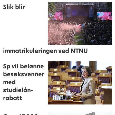
Slik blir
immatrikuleringen ved NTNU
Sp vil belønne
besøksvenner
med
studielån-
rabatt