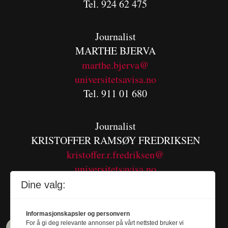
Tel. 924 62 475
Journalist
MARTHE BJERVA
m
arthe.bjerva@
universitetsavisa.no
Tel. 911 01 680
Journalist
KRISTOFFER RAMSØY FREDRIKSEN
kristoffer.r.fredriksen@
universitetsavisa.no
Tel. 480 55 655
Dine valg:
Informasjonskapsler og personvern
For å gi deg relevante annonser på vårt nettsted bruker vi