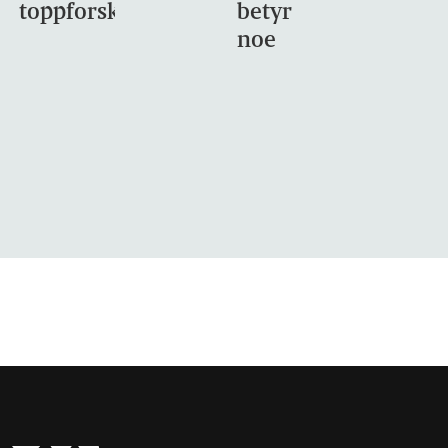
toppforskning
betyr
noe