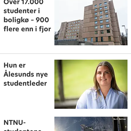
Over 17.000
studenter i
boligkø – 900
flere enn i fjor
Hun er
Ålesunds nye
studentleder
NTNU-