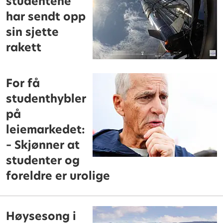
studentene
har sendt opp
sin sjette
rakett
For få
studenthybler
på
leiemarkedet:
– Skjønner at
studenter og
foreldre er urolige
Høysesong i