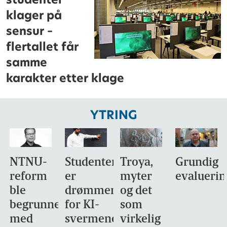
klager på
sensur –
flertallet får
samme
karakter etter klage
YTRING
NTNU-
Studentene
Troya,
Grundig
reform
er
myter
evaluerin
ble
drømmemålet
og det
begrunnet
for KI-
som
med
svermene
virkelig