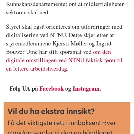
Kunnskapsdepartementet om at midlertidigheten i
sektoren skal ned.
Styret skal også orienteres om utfordringer med
digitalisering ved NTNU. Dette skjer etter at
styremedlemmene Kjersti Møller og Ingrid
Bouwer Utne har stilt spørsmål ved
om den
digitale omstillingen ved NTNU faktisk fører til
en lettere arbeidshverdag
.
Følg UA på
Facebook
og
Instagram
.
Vil du ha ekstra innsikt?
Få det viktigste rett i innboksen! Hver
mandag sender vi deg en håndlaget