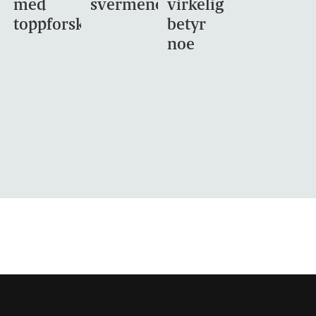
med
svermene
virkelig
toppforskning
betyr
noe