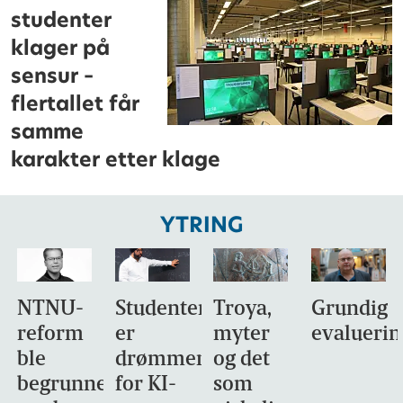
studenter
klager på
sensur –
flertallet får
samme
karakter etter klage
YTRING
NTNU-
Studentene
Troya,
Grundig
reform
er
myter
evaluerin
ble
drømmemålet
og det
begrunnet
for KI-
som