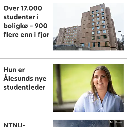
Over 17.000
studenter i
boligkø – 900
flere enn i fjor
Hun er
Ålesunds nye
studentleder
NTNU-