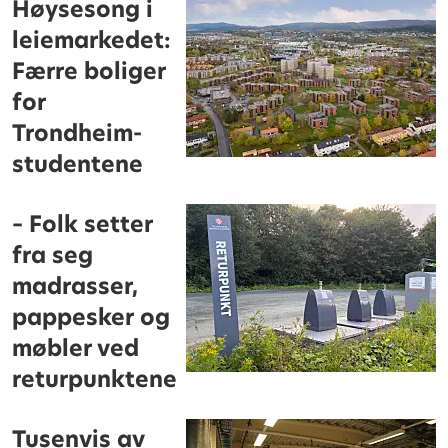
Høysesong i
leiemarkedet:
Færre boliger
for
Trondheim-
studentene
– Folk setter
fra seg
madrasser,
pappesker og
møbler ved
returpunktene
Tusenvis av