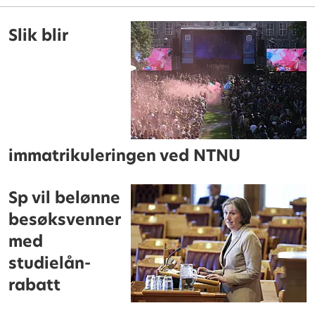
Slik blir
immatrikuleringen ved NTNU
Sp vil belønne
besøksvenner
med
studielån-
rabatt