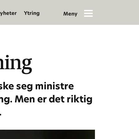
yheter
Ytring
ning
ske seg ministre
g. Men er det riktig
.