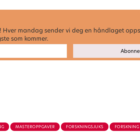
sen! Hver mandag sender vi deg en håndlaget opp
igste som kommer.
.
NG
MASTEROPPGAVER
FORSKNINGSJUKS
FORSKNING