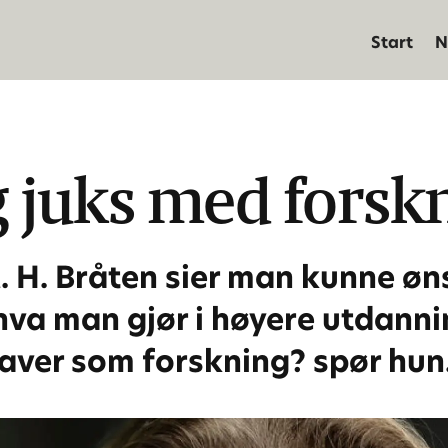
Start
N
g juks med forsk
 H. Bråten sier man kunne øn
hva man gjør i høyere utdannin
aver som forskning? spør hun