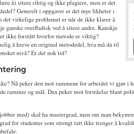
ære å) sitere riktig og ikke plagiere, men er det
dedel? Generelt i oppgaver er det mye likheter i
 det virkelige problemet er når de ikke klarer å
e ganske overfladisk ved å sitere andre. Kanskje
det ikke forstått hvorfor metode er viktig?
imelig å kreve en original metodedel, hva må da til
 ønsket nivå? Er det nok tid?
ntering
 ikke? Nå peker den mot rammene for arbeidet vi gjør i 
 rammer og mål. Den peker mot forståelse blant politi
eg jobber med) skal ha mastergrad, men om man bekymre
grad for studenter som strengt tatt ikke trenger å kvali
nbefale.