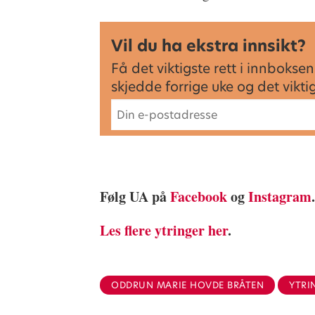
Vil du ha ekstra innsikt?
Få det viktigste rett i innbok
skjedde forrige uke og det vikt
Følg UA på
Facebook
og
Instagram
Les flere ytringer her
.
ODDRUN MARIE HOVDE BRÅTEN
YTRI