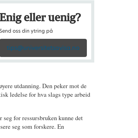
Enig eller uenig?
Send oss din ytring på
tips@universitetsavisa.no
høyere utdanning. Den peker mot de
sk ledelse for hva slags type arbeid
r seg for ressursbruken kunne det
fisere seg som forskere. En