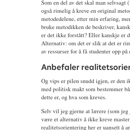
Som en del av det skal man selvsagt (l
også rimelig å kreve en original meto
metodedelene, etter min erfaring, men
bruke metodikken de beskriver, kanskj
er det ikke forstått? Eller kanskje er 
Alternativ: om det er slik at det er r
av ressurser for å få studenter opp på
Anbefaler realitetsorie
Og vips er pilen snudd igjen, er den
med politisk makt som bestemmer både
dette er, og hva som kreves.
Selv vil jeg gjerne at lærere (som j
være et alternativ å ikke kreve master
realitetsorientering her er uansett å a