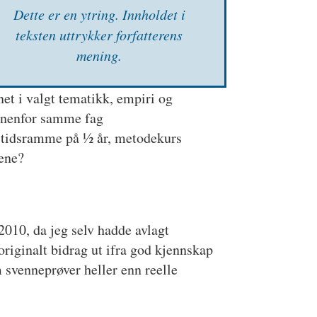
Dette er en ytring. Inn­holdet i
teksten uttrykker forfatterens
mening.
et i valgt tematikk, empiri og
innenfor samme fag
n tidsramme på ½ år, metodekurs
mene?
 2010, da jeg selv hadde avlagt
originalt bidrag ut ifra god kjennskap
m svenneprøver heller enn reelle