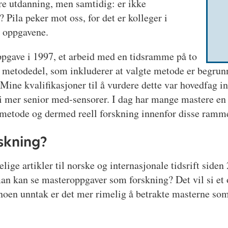
ere utdanning, men samtidig: er ikke
Pila peker mot oss, for det er kolleger i
e oppgavene.
ppgave i 1997, et arbeid med en tidsramme på to
g metodedel, som inkluderer at valgte metode er begrunn
 Mine kvalifikasjoner til å vurdere dette var hovedfag 
 i mer senior med-sensorer. I dag har mange mastere e
rt metode og dermed reell forskning innenfor disse ram
skning?
lige artikler til norske og internasjonale tidsrift siden
man kan se masteroppgaver som forskning? Det vil si et 
d noen unntak er det mer rimelig å betrakte masterne so