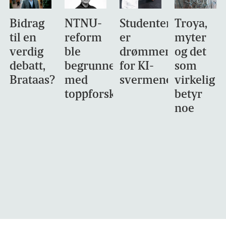
Bidrag
NTNU-
Studentene
Troya,
til en
reform
er
myter
verdig
ble
drømmemålet
og det
debatt,
begrunnet
for KI-
som
Brataas?
med
svermene
virkelig
toppforskning
betyr
noe