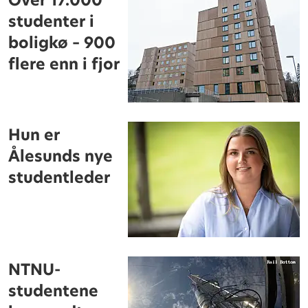
Over 17.000
studenter i
boligkø – 900
flere enn i fjor
Hun er
Ålesunds nye
studentleder
NTNU-
studentene