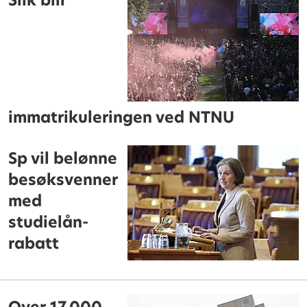
Slik blir
immatrikuleringen ved NTNU
Sp vil belønne
besøksvenner
med
studielån-
rabatt