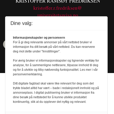
KRISTOFFER RAMSØY FREDRIKSEN
kristoffer.r.fredriksen@
universitetsavisa.no
Tel. 480 55 655
Dine valg:
Informasjonskapsler og personvern
For å gi deg relevante annonser på vårt nettsted bruker vi
informasjon fra ditt besøk på vårt nettsted. Du kan reservere
deg mot dette under "Innstillinger".
For øvrig bruker vi informasjonskapsler og lignende verktøy for
analyse, for å sammenligne nettlesere, tilpasse innhold til deg
og for å utvikle og tilby nødvendig funksjonalitet. Les mer i vår
personvernerklæring.
Ditt digitale fagblad skal være like relevant for deg som det
trykte bladet alltid har vært – bade i redaksjonelt innhold og på
annonseplass. I digital publisering bruker vi informasjon fra
Design by
Nordström Design
- Powered by
dine besøk på nettstedet for å kunne utvikle produktet
kontinuerlig, slik at du opplever det nyttig og relevant.
Labrador CMS