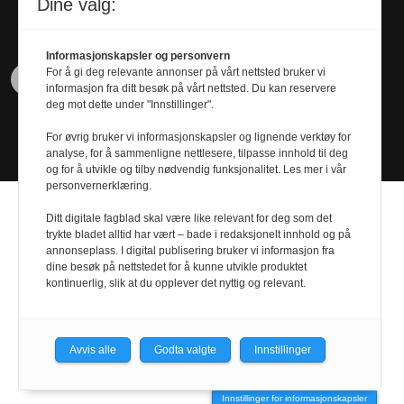
Tel. 480 55 655
Dine valg:
Informasjonskapsler og personvern
For å gi deg relevante annonser på vårt nettsted bruker vi
informasjon fra ditt besøk på vårt nettsted. Du kan reservere
deg mot dette under "Innstillinger".
For øvrig bruker vi informasjonskapsler og lignende verktøy for
analyse, for å sammenligne nettlesere, tilpasse innhold til deg
og for å utvikle og tilby nødvendig funksjonalitet. Les mer i vår
personvernerklæring.
Ditt digitale fagblad skal være like relevant for deg som det
trykte bladet alltid har vært – bade i redaksjonelt innhold og på
annonseplass. I digital publisering bruker vi informasjon fra
Design by
Nordström Design
- Powered by
dine besøk på nettstedet for å kunne utvikle produktet
kontinuerlig, slik at du opplever det nyttig og relevant.
Labrador CMS
Avvis alle
Godta valgte
Innstillinger
Innstillinger for informasjonskapsler