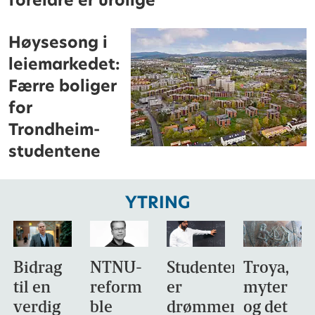
foreldre er urolige
Høysesong i
leiemarkedet:
Færre boliger
for
Trondheim-
studentene
YTRING
Bidrag
NTNU-
Studentene
Troya,
til en
reform
er
myter
verdig
ble
drømmemålet
og det