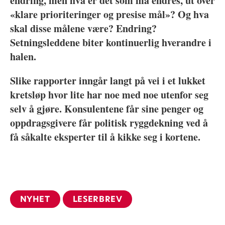
endring, men hva er det som må endres, ut over
«klare prioriteringer og presise mål»? Og hva
skal disse målene være? Endring?
Setningsleddene biter kontinuerlig hverandre i
halen.
Slike rapporter inngår langt på vei i et lukket
kretsløp hvor lite har noe med noe utenfor seg
selv å gjøre. Konsulentene får sine penger og
oppdragsgivere får politisk ryggdekning ved å
få såkalte eksperter til å kikke seg i kortene.
NYHET
LESERBREV