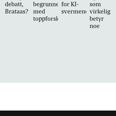
debatt,
begrunnet
for KI-
som
Brataas?
med
svermene
virkelig
toppforskning
betyr
noe