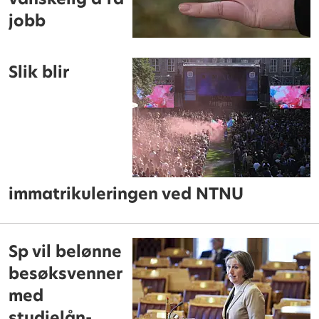
jobb
Slik blir
immatrikuleringen ved NTNU
Sp vil belønne
besøksvenner
med
studielån-