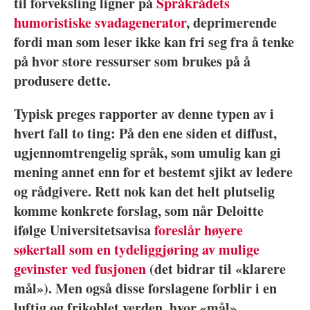
til forveksling ligner på
Språkrådets
humoristiske svadagenerator
, deprimerende
fordi man som leser ikke kan fri seg fra å tenke
på hvor store ressurser som brukes på å
produsere dette.
Typisk preges rapporter av denne typen av i
hvert fall to ting: På den ene siden et diffust,
ugjennomtrengelig språk, som umulig kan gi
mening annet enn for et bestemt sjikt av ledere
og rådgivere. Rett nok kan det helt plutselig
komme konkrete forslag, som når Deloitte
ifølge Universitetsavisa
foreslår høyere
søkertall som en tydeliggjøring av mulige
gevinster ved fusjonen
(det bidrar til «klarere
mål»). Men også disse forslagene forblir i en
luftig og frikoblet verden, hvor «mål»,